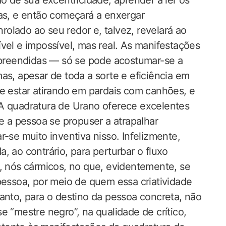
do de sua excentricidade, aprender a ler os
ias, e então começará a enxergar
olado ao seu redor e, talvez, revelará ao
vel e impossível, mas real. As manifestações
preendidas — só se pode acostumar-se a
as, apesar de toda a sorte e eficiência em
de estar atirando em pardais com canhões, e
 A quadratura de Urano oferece excelentes
se a pessoa se propuser a atrapalhar
r-se muito inventiva nisso. Infelizmente,
, ao contrário, para perturbar o fluxo
a, nós cármicos, no que, evidentemente, se
pessoa, por meio de quem essa criatividade
anto, para o destino da pessoa concreta, não
e “mestre negro”, na qualidade de crítico,