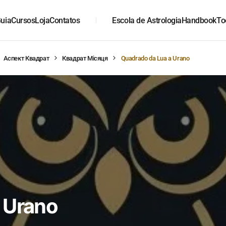
uia
Cursos
Loja
Contatos
Escola de Astrologia
Handbook
To
Аспект Квадрат
Квадрат Місяця
Quadrado da Lua a Urano
 Urano