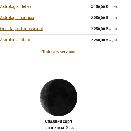
Astrologia Eletiva
3 150,00
₴
~ $70
Astrologia cármica
2 250,00
₴
~ $50
Orientação Profissional
2 250,00
₴
~ $50
Astrologia infantil
2 250,00
₴
~ $50
Todos os serviços
Спадний серп
Iluminância: 23%