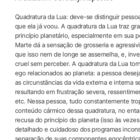
Quadratura da Lua: deve-se distinguir pess
que ela já voou. A quadratura da Lua traz gr
princípio planetário, especialmente em sua 
Marte dá a sensação de grosseria e agressi
que isso nem de longe se assemelha, e, inve
cruel sem perceber. A quadratura da Lua tor
ego relacionados ao planeta: a pessoa desej
as circunstâncias da vida externa e intern
resultando em frustração severa, ressentim
etc. Nessa pessoa, tudo constantemente trope
conteúdo cármico dessa quadratura, no entan
recusa do princípio do planeta (isso às veze
detalhado e cuidadoso dos programas incons
separação de suas componentes egocêntricas