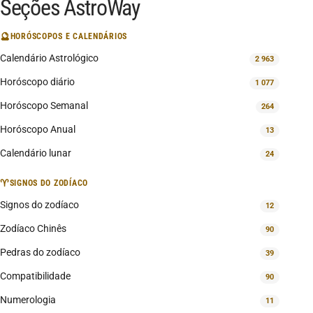
Seções AstroWay
🔮
HORÓSCOPOS E CALENDÁRIOS
Calendário Astrológico
2 963
Horóscopo diário
1 077
Horóscopo Semanal
264
Horóscopo Anual
13
Calendário lunar
24
♈
SIGNOS DO ZODÍACO
Signos do zodíaco
12
Zodíaco Chinês
90
Pedras do zodíaco
39
Compatibilidade
90
Numerologia
11