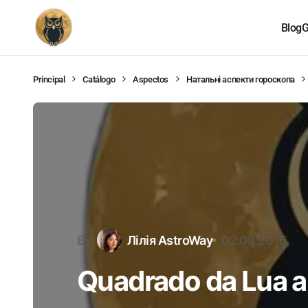
Blog
G
Principal
Catálogo
Aspectos
Натальні аспекти гороскопа
By
Лілія AstroWay
02.08.2015
Quadrado da Lua a