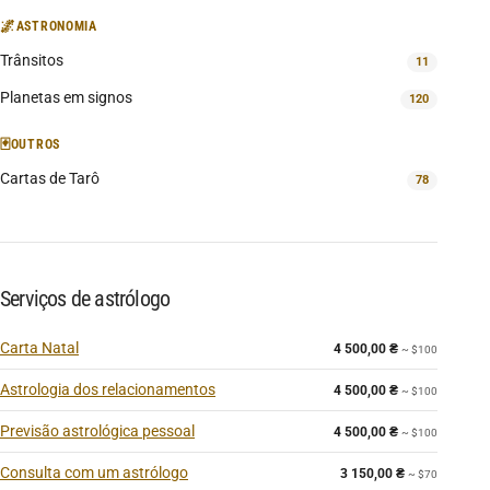
🌌
ASTRONOMIA
Trânsitos
11
Planetas em signos
120
🃏
OUTROS
Cartas de Tarô
78
Serviços de astrólogo
Carta Natal
4 500,00
₴
~ $100
Astrologia dos relacionamentos
4 500,00
₴
~ $100
Previsão astrológica pessoal
4 500,00
₴
~ $100
Consulta com um astrólogo
3 150,00
₴
~ $70