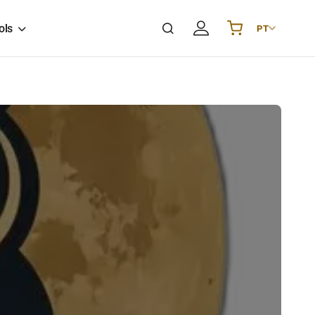
ols
PT
Українська
UA
English
EN
Deutsch
DE
Polski
PL
Español
ES
Português
PT
हिन्दी
IN
Français
FR
한국어
KR