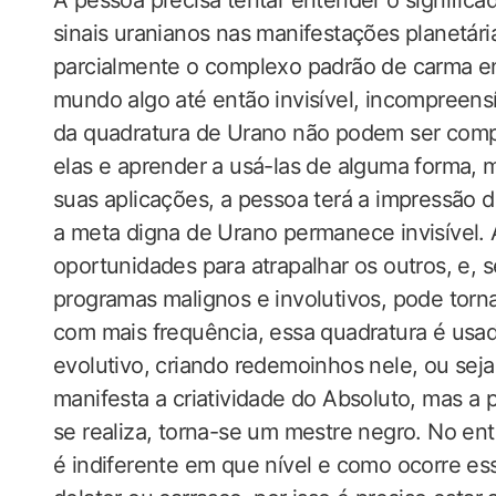
A pessoa precisa tentar entender o significa
sinais uranianos nas manifestações planetár
parcialmente o complexo padrão de carma enr
mundo algo até então invisível, incompreensí
da quadratura de Urano não podem ser com
elas e aprender a usá-las de alguma forma, m
suas aplicações, a pessoa terá a impressão 
a meta digna de Urano permanece invisível.
oportunidades para atrapalhar os outros, e, 
programas malignos e involutivos, pode torna
com mais frequência, essa quadratura é usada
evolutivo, criando redemoinhos nele, ou sej
manifesta a criatividade do Absoluto, mas a 
se realiza, torna-se um mestre negro. No ent
é indiferente em que nível e como ocorre ess