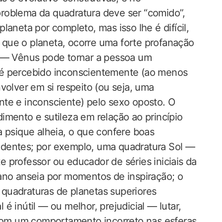
roblema da quadratura deve ser “comido”,
aneta por completo, mas isso lhe é difícil,
te que o planeta, ocorre uma forte profanação
a — Vênus pode tornar a pessoa um
 é percebido inconscientemente (ao menos
volver em si respeito (ou seja, uma
te e inconsciente) pelo sexo oposto. O
imento e sutileza em relação ao princípio
a psique alheia, o que confere boas
ndentes; por exemplo, uma quadratura Sol —
 professor ou educador de séries iniciais da
ano anseia por momentos de inspiração; o
quadraturas de planetas superiores
é inútil — ou melhor, prejudicial — lutar,
 com um comportamento incorreto nas esferas