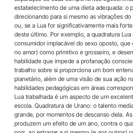
estabelecimento de uma dieta adequada: o p
direcionando para si mesmo as vibrações do pl
ou, se a Lua for significativamente mais for
deste último. Por exemplo, a quadratura Lu
consumidor implacável do sexo oposto, que
no amor) como primitivo e grosseiro, e desen
habilidade que impede a profanação conscien
trabalho sobre si proporciona um bom entend
planetário, além de uma visão de sua ação n
habilidades pedagógicas em áreas correspo
Lua trabalhada é um aspecto de um excelente
escola. Quadratura de Urano: o talento medi
grande, por momentos de descanso dela. As 
produzem um efeito de um ano, contra o qual 
pois, ao estragar a si mesmo (e aos outros)