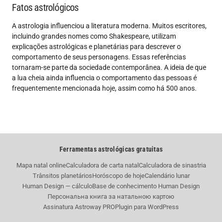
Fatos astrológicos
A astrologia influenciou a literatura moderna. Muitos escritores,
incluindo grandes nomes como Shakespeare, utilizam
explicações astrológicas e planetárias para descrever o
comportamento de seus personagens. Essas referências
tornaram-se parte da sociedade contemporânea. A ideia de que
a lua cheia ainda influencia o comportamento das pessoas é
frequentemente mencionada hoje, assim como há 500 anos.
Ferramentas astrológicas gratuitas
Mapa natal online
Calculadora de carta natal
Calculadora de sinastria
Trânsitos planetários
Horóscopo de hoje
Calendário lunar
Human Design — cálculo
Base de conhecimento Human Design
Персональна книга за натальною картою
Assinatura Astroway PRO
Plugin para WordPress