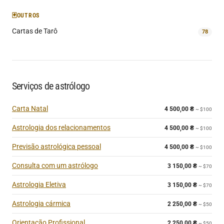
🃏
OUTROS
Cartas de Tarô
78
Serviços de astrólogo
Carta Natal
4 500,00
₴
~ $100
Astrologia dos relacionamentos
4 500,00
₴
~ $100
Previsão astrológica pessoal
4 500,00
₴
~ $100
Consulta com um astrólogo
3 150,00
₴
~ $70
Astrologia Eletiva
3 150,00
₴
~ $70
Astrologia cármica
2 250,00
₴
~ $50
Orientação Profissional
2 250,00
₴
~ $50