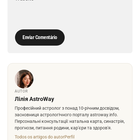
Enviar Comentário
AUTOR
Лілія AstroWay
Професійний астролог з понад 10-річним досвідом,
засновниця астрологічного порталу astroway.info.
Персональні консультації: натальна карта, синастрія,
прогнози, питання родини, кар'єри та здоров'я.
Todos os artigos do autor
Perfil