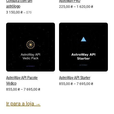
Consulta com um
Astroway PRO
astrólogo
225,00
₴
–
1 620,00
₴
3 150,00
₴
~ $70
AstroWay API Pacote
AstroWay API Starter
Védico
855,00
₴
–
7 695,00
₴
855,00
₴
–
7 695,00
₴
Ir para a loja →