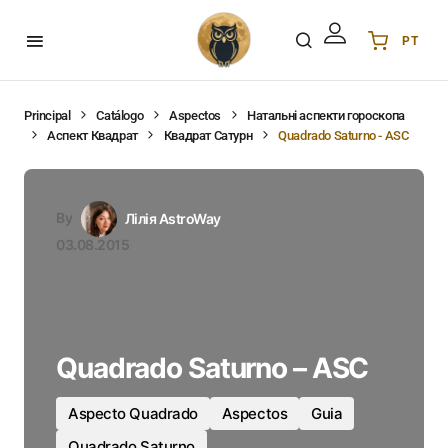
PT
Українська
UA
English
EN
Principal
Catálogo
Aspectos
Натальні аспекти гороскопа
Аспект Квадрат
Квадрат Сатурн
Quadrado Saturno - ASC
Deutsch
DE
Polski
PL
Español
ES
By
Лілія AstroWay
Português
PT
03.08.2015
हिन्दी
IN
Français
FR
한국어
KR
Quadrado Saturno – ASC
Aspecto Quadrado
Aspectos
Guia
Quadrado Saturno