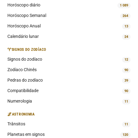
Horóscopo diário
1 089
Horóscopo Semanal
264
Horóscopo Anual
13
Calendário lunar
24
♈
SIGNOS DO ZODÍACO
Signos do zodíaco
12
Zodíaco Chinês
90
Pedras do zodíaco
39
Compatibilidade
90
Numerologia
11
🌌
ASTRONOMIA
Trânsitos
11
Planetas em signos
120