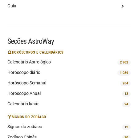
Guia
Seções AstroWay
🔮
HORÓSCOPOS E CALENDÁRIOS
Calendário Astrológico
2 962
Horóscopo diário
1 089
Horóscopo Semanal
264
Horóscopo Anual
13
Calendário lunar
24
♈
SIGNOS DO ZODÍACO
Signos do zodíaco
12
Zodíaco Chinês
90