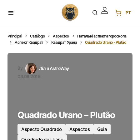
PT
Українська
UA
English
EN
Principal
Catálogo
Aspectos
Натальні аспекти гороскопа
Аспект Квадрат
Квадрат Урана
Quadrado Urano - Plutão
Deutsch
DE
Polski
PL
Español
ES
By
Лілія AstroWay
Português
PT
03.08.2015
हिन्दी
IN
Français
FR
한국어
KR
Quadrado Urano – Plutão
Aspecto Quadrado
Aspectos
Guia
Quadrado de Urano