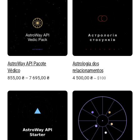
AstroWay API Pacote
Astrologia dos
Védico
relacionamentos
855,00
₴
–
7 695,00
₴
4 500,00
₴
~ $100