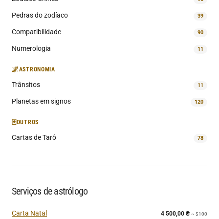
Pedras do zodíaco
39
Compatibilidade
90
Numerologia
11
🌌
ASTRONOMIA
Trânsitos
11
Planetas em signos
120
🃏
OUTROS
Cartas de Tarô
78
Serviços de astrólogo
Carta Natal
4 500,00
₴
~ $100