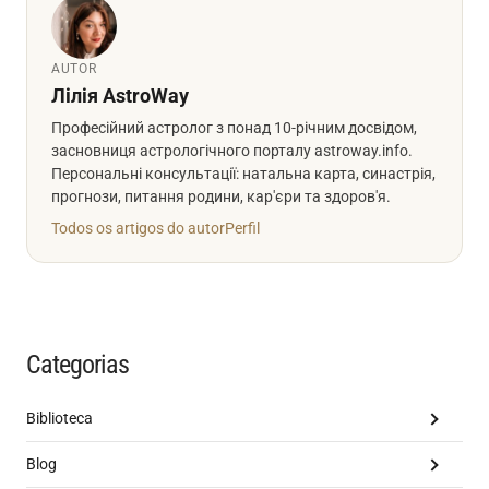
AUTOR
Лілія AstroWay
Професійний астролог з понад 10-річним досвідом,
засновниця астрологічного порталу astroway.info.
Персональні консультації: натальна карта, синастрія,
прогнози, питання родини, кар'єри та здоров'я.
Todos os artigos do autor
Perfil
Categorias
Biblioteca
Blog