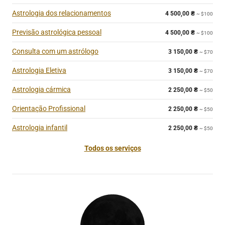
Astrologia dos relacionamentos
4 500,00
₴
~ $100
Previsão astrológica pessoal
4 500,00
₴
~ $100
Consulta com um astrólogo
3 150,00
₴
~ $70
Astrologia Eletiva
3 150,00
₴
~ $70
Astrologia cármica
2 250,00
₴
~ $50
Orientação Profissional
2 250,00
₴
~ $50
Astrologia infantil
2 250,00
₴
~ $50
Todos os serviços