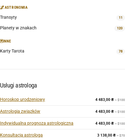
🌌
ASTRONOMIA
Transyty
11
Planety w znakach
120
🃏
INNE
Karty Tarota
78
Usługi astrologa
Horoskop urodzeniowy
4 483,00
₴
~ $100
Astrologia związków
4 483,00
₴
~ $100
Indywidualna prognoza astrologiczna
4 483,00
₴
~ $100
Konsultacja astrologa
3 138,00
₴
~ $70