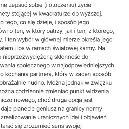
ie zepsuć sobie (i otoczeniu) życie
ety stojącej w kwadraturze do wyższej.
 tego, co się dzieje, i sposób jego
no ten, w który patrzy, jak i ten, z którego,
zy, i ten wybór w głównej mierze określa jego
atem i los w ramach światowej karmy. Na
ko nieprzezwyciężoną skłonność do
owania społecznego w najodpowiedniejszych
go kochania partnera, który w żaden sposób
wyobrażalnie nudno. Można jednak w związku
 można codziennie zmieniać punkt widzenia
niczo nowego, choć druga opcja jest
 daje planecie geniusz na granicy normy
zrealizowanie uranicznych idei i objawień
tarać się zrozumieć sens swojej