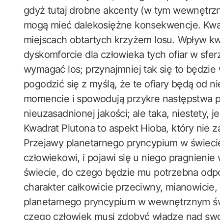
gdyż tutaj drobne akcenty (w tym wewnętrzne
mogą mieć dalekosiężne konsekwencje. Kwadr
miejscach obtartych krzyżem losu. Wpływ k
dyskomforcie dla człowieka tych ofiar w sfer
wymagać los; przynajmniej tak się to będz
pogodzić się z myślą, że te ofiary będą o
momencie i spowodują przykre następstwa po
nieuzasadnionej jakości; ale taka, niestety, 
Kwadrat Plutona to aspekt Hioba, który nie z
Przejawy planetarnego pryncypium w świec
człowiekowi, i pojawi się u niego pragnien
świecie, do czego będzie mu potrzebna odp
charakter całkowicie przeciwny, mianowicie,
planetarnego pryncypium w wewnętrznym świ
czego człowiek musi zdobyć władzę nad swoi