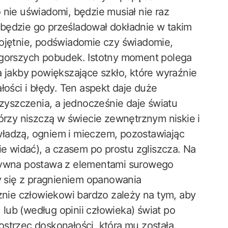
 nie uświadomi, będzie musiał nie raz
ry będzie go prześladował dokładnie w takim
bojętnie, podświadomie czy świadomie,
jgorszych pobudek. Istotny moment polega
a jakby powiększające szkło, które wyraźnie
łości i błędy. Ten aspekt daje duże
yszczenia, a jednocześnie daje światu
tórzy niszczą w świecie zewnętrznym niskie i
władzą, ogniem i mieczem, pozostawiając
ie widać), a czasem po prostu zgliszcza. Na
ztywna postawa z elementami surowego
zy się z pragnieniem opanowania
ie człowiekowi bardzo zależy na tym, aby
, lub (według opinii człowieka) świat po
 dostrzec doskonałości, która mu została