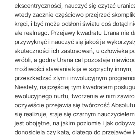
ekscentryczności, nauczyć się czytać uranic
wtedy zacznie częściowo przejrzeć skomplik
kręci, i być może odsłoni światu coś dotąd 
ale realnego. Przejawy kwadratu Urana nie d
przywyknąć i nauczyć się jakoś je wykorzyst
skuteczności ich zastosowań, u człowieka po
wróbli, a godny Urana cel pozostaje niewido
możliwości stawiania kija w szprychy innym, i
przeszkadzać zlym i inwolucyjnym program
Niestety, najczęściej tym kwadratem posługuj
ewolucyjnego nurtu, tworzenia w nim zawir
oczywiście przejawia się twórczość Absolutu
się realizuje, staje się czarnym nauczyciele
jest obojętne, na jakim poziomie i jak odbywa
donosiciela czy kata, dlatego do przejawów