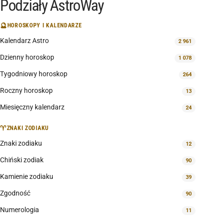
Podziały AstroWay
🔮
HOROSKOPY I KALENDARZE
Kalendarz Astro
2 961
Dzienny horoskop
1 078
Tygodniowy horoskop
264
Roczny horoskop
13
Miesięczny kalendarz
24
♈
ZNAKI ZODIAKU
Znaki zodiaku
12
Chiński zodiak
90
Kamienie zodiaku
39
Zgodność
90
Numerologia
11