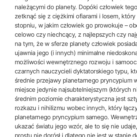
należącymi do planety. Dopóki człowiek tego
zetknąć się z ciężkimi ofiarami i losem, któ
stopniu, w jakim człowiek go prowokuje – o
celowo czy niechcący, z najlepszych czy na
na tym, że w sferze planety człowiek posiad
ujawnia jego (i innych) minimalne niedoskona
możliwości wewnętrznego rozwoju i samoocz
czarnych nauczycieli dyktatorskiego typu, k
średnie przejawy planetarnego pryncypium 
miejsce jedynie najsubtelniejszym (których n
średnim poziomie charakterystyczna jest s
rozkazu i nihilizmu wobec innych, który łąc
planetarnego pryncypium samego. Wewnętrzn
ukazać światu jego wzór, ale to się nie udaje
prostu nie dorósł i dlatego nie jest w stanie