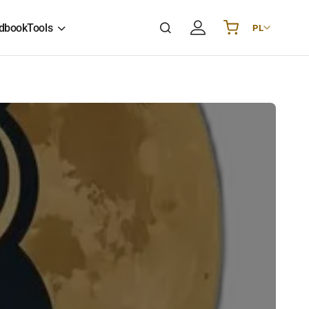
dbook
Tools
PL
Українська
UA
English
EN
Deutsch
DE
Polski
PL
Español
ES
Português
PT
हिन्दी
IN
Français
FR
한국어
KR