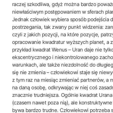
raczej szkodliwa, gdyż można bardzo poważn
niewłaściwym postępowaniem w sferach plan
Jednak człowiek wybiera sposób podejścia do
postrzegania, tak zwany punkt widzenia: zarów
czyli z jakich pozycji, na które pozycje, patr
opracowanie kwadratur wyższych planet, a z
przykład kwadrat Wenus – Uran daje nie tyl
ekscentrycznego i niekontrolowanego zach
warunkach, ale także niezdolność do długie
się nie zmienia – człowiekowi staje się nie
z tym raz na miesiąc zmieniać partnerów, a
na daną osobę, odkrywając w niej coś zasad
znacznie trudniejsza. Ogólnie kwadrat Urana
(czasem nawet poza nią), ale konstruktywne 
bywa bardzo trudne. Człowiekowi potrzeba s