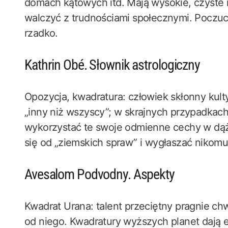
domach kątowych itd. Mają wysokie, czyste i
walczyć z trudnościami społecznymi. Poczu
rzadko.
Kathrin Obé. Słownik astrologiczny
Opozycja, kwadratura: człowiek skłonny ku
„inny niż wszyscy”; w skrajnych przypadkac
wykorzystać te swoje odmienne cechy w dąże
się od „ziemskich spraw” i wygłaszać nikom
Avesalom Podvodny. Aspekty
Kwadrat Urana: talent przeciętny pragnie chwi
od niego. Kwadratury wyższych planet dają e