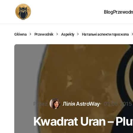
Blog
Przewodni
Główna
Przewodnik
Aspekty
Натальні аспекти гороскопа
Przez
Лілія AstroWay
03.08.2015
Kwadrat Uran – Pl