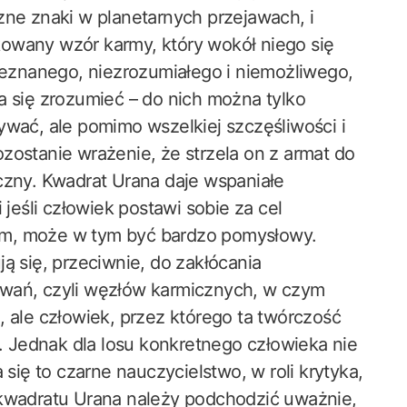
zne znaki w planetarnych przejawach, i
owany wzór karmy, który wokół niego się
nieznanego, niezrozumiałego i niemożliwego,
a się zrozumieć – do nich można tylko
ywać, ale pomimo wszelkiej szczęśliwości i
zostanie wrażenie, że strzela on z armat do
czny. Kwadrat Urana daje wspaniałe
 jeśli człowiek postawi sobie za cel
om, może w tym być bardzo pomysłowy.
ą się, przeciwnie, do zakłócania
owań, czyli węzłów karmicznych, w czym
, ale człowiek, przez którego ta twórczość
m. Jednak dla losu konkretnego człowieka nie
 się to czarne nauczycielstwo, w roli krytyka,
 kwadratu Urana należy podchodzić uważnie,