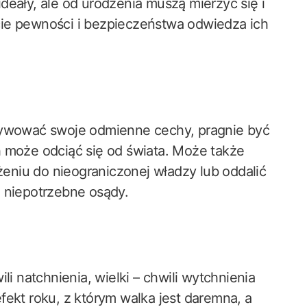
deały, ale od urodzenia muszą mierzyć się i
cie pewności i bezpieczeństwa odwiedza ich
ltywować swoje odmienne cechy, pragnie być
h może odciąć się od świata. Może także
niu do nieograniczonej władzy lub oddalić
u niepotrzebne osądy.
li natchnienia, wielki – chwili wytchnienia
fekt roku, z którym walka jest daremna, a