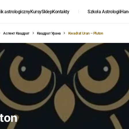
k astrologiczny
Kursy
Sklep
Kontakty
Szkoła Astrologii
Han
Аспект Квадрат
Квадрат Урана
Kwadrat Uran – Pluton
uton