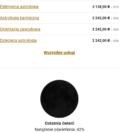
Elektywna astrologia
3 138,00
₴
~ $70
Astrologia karmiczna
2 242,00
₴
~ $50
Orientacja zawodowa
2 242,00
₴
~ $50
Dziecięca astrologia
2 242,00
₴
~ $50
Wszystkie usługi
Ostatnia ćwierć
Natężenie oświetlenia: 42%