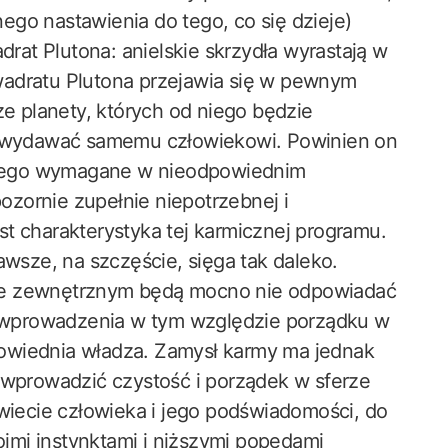
go nastawienia do tego, co się dzieje)
at Plutona: anielskie skrzydła wyrastają w
wadratu Plutona przejawia się w pewnym
ze planety, których od niego będzie
ie wydawać samemu człowiekowi. Powinien on
d niego wymagane w nieodpowiednim
zornie zupełnie niepotrzebnej i
jest charakterystyka tej karmicznej programu.
awsze, na szczęście, sięga tak daleko.
ie zewnętrznym będą mocno nie odpowiadać
ie wprowadzenia w tym względzie porządku w
owiednia władza. Zamysł karmy ma jednak
 wprowadzić czystość i porządek w sferze
ecie człowieka i jego podświadomości, do
mi instynktami i niższymi popędami