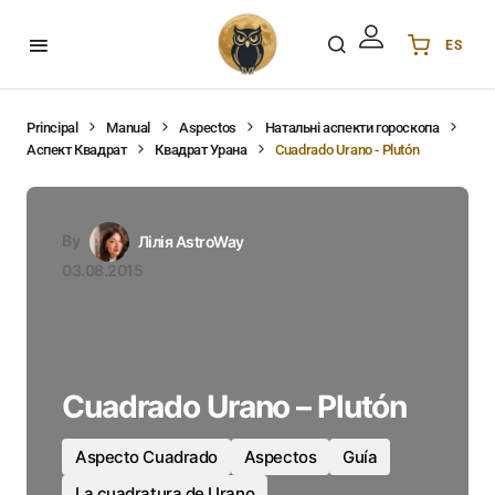
ES
Українська
UA
English
EN
Principal
Manual
Aspectos
Натальні аспекти гороскопа
Аспект Квадрат
Квадрат Урана
Cuadrado Urano - Plutón
Deutsch
DE
Polski
PL
Español
ES
By
Лілія AstroWay
Português
PT
03.08.2015
हिन्दी
IN
Français
FR
한국어
KR
Cuadrado Urano – Plutón
Aspecto Cuadrado
Aspectos
Guía
La cuadratura de Urano