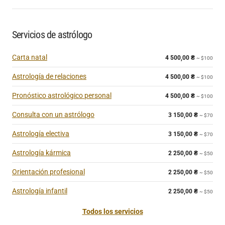
Servicios de astrólogo
Carta natal
4 500,00
₴
~ $100
Astrología de relaciones
4 500,00
₴
~ $100
Pronóstico astrológico personal
4 500,00
₴
~ $100
Consulta con un astrólogo
3 150,00
₴
~ $70
Astrología electiva
3 150,00
₴
~ $70
Astrología kármica
2 250,00
₴
~ $50
Orientación profesional
2 250,00
₴
~ $50
Astrología infantil
2 250,00
₴
~ $50
Todos los servicios