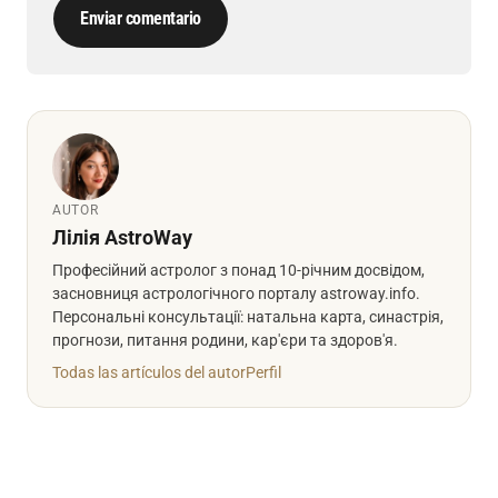
Enviar comentario
AUTOR
Лілія AstroWay
Професійний астролог з понад 10-річним досвідом,
засновниця астрологічного порталу astroway.info.
Персональні консультації: натальна карта, синастрія,
прогнози, питання родини, кар'єри та здоров'я.
Todas las artículos del autor
Perfil