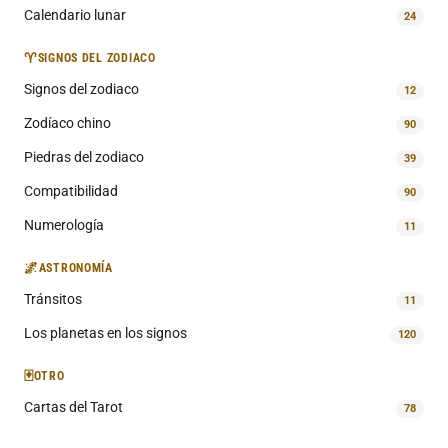
Calendario lunar
24
♈
SIGNOS DEL ZODIACO
Signos del zodiaco
12
Zodíaco chino
90
Piedras del zodiaco
39
Compatibilidad
90
Numerología
11
🌌
ASTRONOMÍA
Tránsitos
11
Los planetas en los signos
120
🃏
OTRO
Cartas del Tarot
78