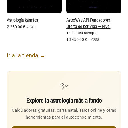
Astrología kármica
AstroWay API Fundadores
Oferta de por Vida — Nivel
2 250,00
₴
~ €43
Indie para siempre
13 455,00
₴
~ €258
Ir a la tienda →
✨
Explore la astrología más a fondo
Calculadoras gratuitas, carta natal, Tarot online y otras
herramientas para el autoconocimiento.