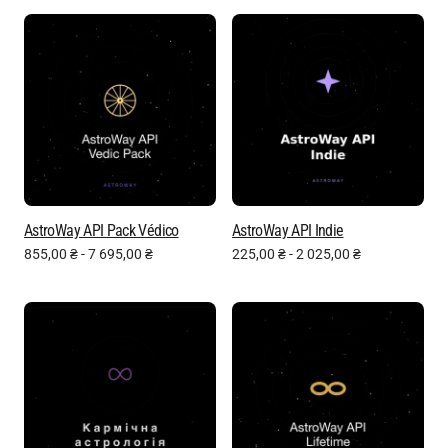
AstroWay API Pack Védico
AstroWay API Indie
855,00
₴
-
7 695,00
₴
225,00
₴
-
2 025,00
₴