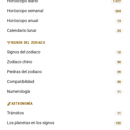
Horóscopo diario
1 077
Horóscopo semanal
264
Horóscopo anual
13
Calendario lunar
24
♈
SIGNOS DEL ZODIACO
Signos del zodiaco
12
Zodíaco chino
90
Piedras del zodiaco
39
Compatibilidad
90
Numerología
11
🌌
ASTRONOMÍA
Tránsitos
11
Los planetas en los signos
120