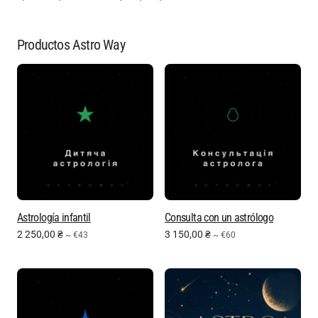
Productos Astro Way
Astrología infantil
Consulta con un astrólogo
2 250,00
₴
3 150,00
₴
~ €43
~ €60