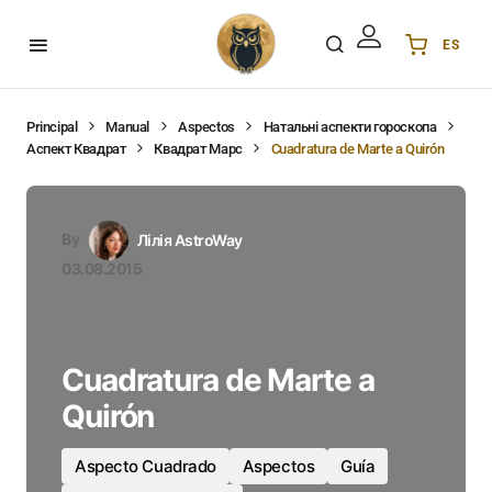
ES
Українська
UA
English
EN
Principal
Manual
Aspectos
Натальні аспекти гороскопа
Аспект Квадрат
Квадрат Марс
Cuadratura de Marte a Quirón
Deutsch
DE
Polski
PL
Español
ES
By
Лілія AstroWay
Português
PT
03.08.2015
हिन्दी
IN
Français
FR
한국어
KR
Cuadratura de Marte a
Quirón
Aspecto Cuadrado
Aspectos
Guía