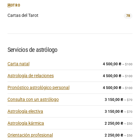
🃏
OTRO
Cartas del Tarot
78
Servicios de astrólogo
Carta natal
4 500,00
₴
~ $100
Astrología de relaciones
4 500,00
₴
~ $100
Pronóstico astrológico personal
4 500,00
₴
~ $100
Consulta con un astrólogo
3 150,00
₴
~ $70
Astrología electiva
3 150,00
₴
~ $70
Astrología kármica
2 250,00
₴
~ $50
Orientación profesional
2 250,00
₴
~ $50