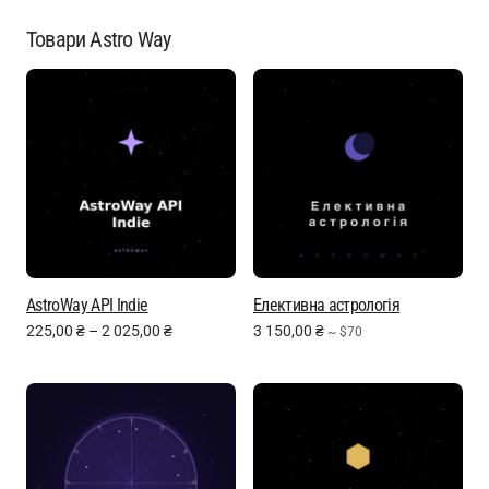
Товари Astro Way
AstroWay API Indie
Елективна астрологія
225,00
₴
–
2 025,00
₴
3 150,00
₴
~ $70