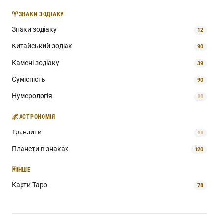
♈
ЗНАКИ ЗОДІАКУ
Знаки зодіаку
12
Китайський зодіак
90
Камені зодіаку
39
Сумісність
90
Нумерологія
11
🌌
АСТРОНОМІЯ
Транзити
11
Планети в знаках
120
🃏
ІНШЕ
Карти Таро
78