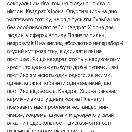
сексуальним гігантом ця людина не стане
ніколи. Квадрат Хірона: Опустившись на дно
життєвого потоку, не слід пускати бульбашки
без особливої потреби. Квадрат Хірона дає
людині у сферах впливу Планети сильні,
незрозумілі і на вигляд абсолютно непереборні
глухий кут розвитку, відкривати які не
поспішає. Якщо квадрат стоїть у нерухомому
хресті, то це можуть бути дрібні тупички, які
постійно змінюють один одного, за якими,
однак, можна побачити один великий, що
постійно відтворює. Квадрат Хірона означає
кармічну вимогу дивитися на Планету і
пов'язані з нею проблеми нестандартним
чином, зокрема, шукати їх джерело у своїй
власній недосконалості, дисгармонійності
взаємодії програм підсвідомості та