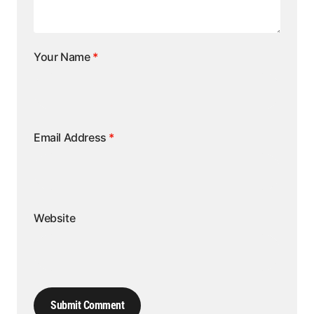
Your Name
*
Email Address
*
Website
Submit Comment