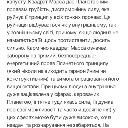
капусту. Квадрат Марса дає Планетарним
проявам грубість, дисгармонійну силу, яка
руйнує її принцип у всіх тонких проявах. Ця
руйнація відбувається як у внутрішньому, так і
у зовнішньому світі, причому, якщо людина не
намагається їй щось протиставити, досить
сильно. Кармічно квадрат Марса означає
заборону на прямий, безпосередньо-
енергетичний прояв Планетного принципу
(який ніколи не виходить гармонійним чи
конструктивним) та вимога опрацювання його
вищої октави. При цьому людина внутрішньо
дуже зацікавлена у сферах, керованих
Планетою, її тягне туди якась сила, і її думка
про свої можливості (а часто й досягнення) у
цих сферах може бути дуже високою, хоча
невдачі та розчарування не забаряться. На