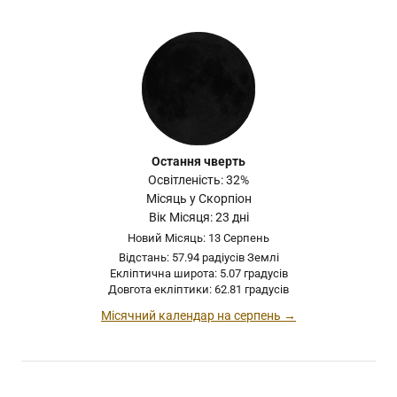
Остання чверть
Освітленість: 32%
Місяць у Скорпіон
Вік Місяця: 23 дні
Новий Місяць: 13 Серпень
Відстань: 57.94 радіусів Землі
Екліптична широта: 5.07 градусів
Довгота екліптики: 62.81 градусів
Місячний календар на серпень →