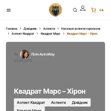
UA
Українська
UA
English
EN
Головна
Довідник
Аспекти
Натальні аспекти гороскопа
Аспект Квадрат
Квадрат Марс
Квадрат Марс – Хірон
Deutsch
DE
Polski
PL
Español
ES
By
Лілія AstroWay
Português
PT
03.08.2015
हिन्दी
IN
Français
FR
한국어
KR
Квадрат Марс – Хірон
Аспект Квадрат
Аспекти
Довідник
Квадрат Марс