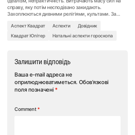
ідеалізм, непрактичність. Витрачають масу сил на
справу, яку потім несподівано закидають.
Захоплюються дивними релігіями, культами. За…
Аспект Квадрат
Аспекти
Довідник
Квадрат Юпітер
Натальні аспекти гороскопа
Залишити відповідь
Ваша e-mail адреса не
оприлюднюватиметься.
Обов’язкові
поля позначені
*
Comment
*