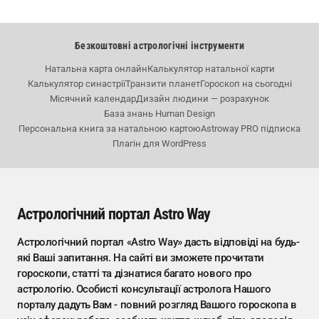
Безкоштовні астрологічні інструменти
Натальна карта онлайн
Калькулятор натальної карти
Калькулятор синастрії
Транзити планет
Гороскоп на сьогодні
Місячний календар
Дизайн людини — розрахунок
База знань Human Design
Персональна книга за натальною картою
Astroway PRO підписка
Плагін для WordPress
Астрологічний портал Astro Way
Астрологічний портал «Astro Way» дасть відповіді на будь-
які Ваші запитання. На сайті ви зможете прочитати
гороскопи, статті та дізнатися багато нового про
астрологію. Особисті консультації астролога Нашого
порталу дадуть Вам - повний розгляд Вашого гороскопа в