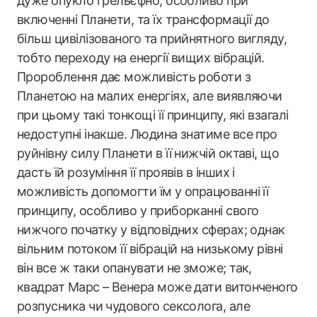
дуже опукло і рельєфно, особливо при
включенні Планети, та їх трансформації до
більш цивілізованого та прийнятного вигляду,
тобто переходу на енергії вищих вібрацій.
Пророблення дає можливість роботи з
Планетою на малих енергіях, але виявляючи
при цьому такі тонкощі її принципу, які взагалі
недоступні інакше. Людина знатиме все про
руйнівну силу Планети в її нижчій октаві, що
дасть їй розуміння її проявів в інших і
можливість допомогти їм у опрацюванні її
принципу, особливо у приборканні свого
нижчого початку у відповідних сферах; однак
вільним потоком її вібрацій на низькому рівні
він все ж таки опанувати не зможе; так,
квадрат Марс – Венера може дати витонченого
розпусника чи чудового сексолога, але