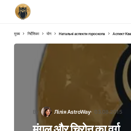
मुख्य
निर्देशिका
योग
Натальні аспекти гороскопа
Аспект Кв
By
Лілія AstroWay
03.08.2015
मंगल और चिरोन का वर्ग