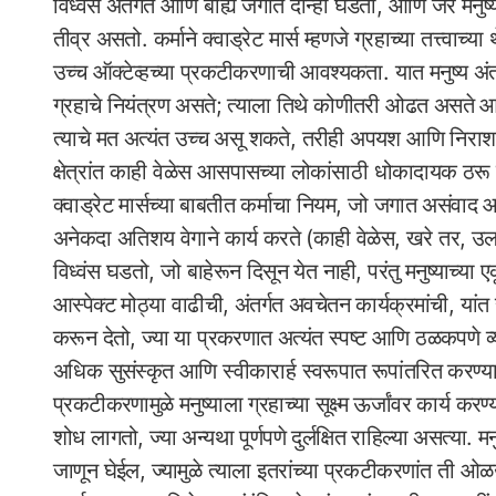
विध्वंस अंतर्गत आणि बाह्य जगात दोन्ही घडतो, आणि जर मनुष
तीव्र असतो. कर्माने क्वाड्रेट मार्स म्हणजे ग्रहाच्या तत्त्वाच्
उच्च ऑक्टेव्हच्या प्रकटीकरणाची आवश्यकता. यात मनुष्य अंतर्गत
ग्रहाचे नियंत्रण असते; त्याला तिथे कोणीतरी ओढत असते आण
त्याचे मत अत्यंत उच्च असू शकते, तरीही अपयश आणि निराशा
क्षेत्रांत काही वेळेस आसपासच्या लोकांसाठी धोकादायक ठरू
क्वाड्रेट मार्सच्या बाबतीत कर्माचा नियम, जो जगात असंवाद आ
अनेकदा अतिशय वेगाने कार्य करते (काही वेळेस, खरे तर, उलट
विध्वंस घडतो, जो बाहेरून दिसून येत नाही, परंतु मनुष्याच्
आस्पेक्ट मोठ्या वाढीची, अंतर्गत अवचेतन कार्यक्रमांची, या
करून देतो, ज्या या प्रकरणात अत्यंत स्पष्ट आणि ठळकपणे व्यक
अधिक सुसंस्कृत आणि स्वीकारार्ह स्वरूपात रूपांतरित करण्यास
प्रकटीकरणामुळे मनुष्याला ग्रहाच्या सूक्ष्म ऊर्जांवर कार्य करण्या
शोध लागतो, ज्या अन्यथा पूर्णपणे दुर्लक्षित राहिल्या असत्या. म
जाणून घेईल, ज्यामुळे त्याला इतरांच्या प्रकटीकरणांत ती ओळख