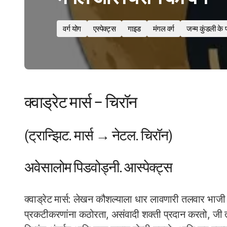
वर्ग योग
एस्पेक्ट्स
गाइड
मंगल वर्ग
जन्म कुंडली के 
क्वाड्रेट मार्स – चिरॉन
(ट्रान्झिट. मार्स → नेटल. चिरॉन)
अवेसालोम पिडवोड्नी. आस्पेक्ट्स
क्वाड्रेट मार्स: लेखन कौशल्याला धार लावणारी तलवार भाजी काप
प्रकटीकरणांना कठोरता, असंवादी शक्ती प्रदान करतो, जी त्यांच्