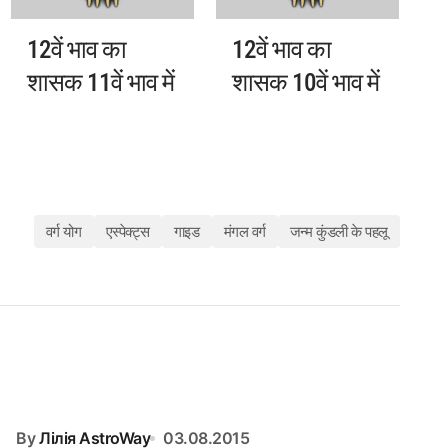
12वें भाव का
12वें भाव का
शासक 11वें भाव में
शासक 10वें भाव में
वर्ग योग
एस्पेक्ट्स
गाइड
मंगल वर्ग
जन्म कुंडली के पहलू
By
Лілія AstroWay
03.08.2015