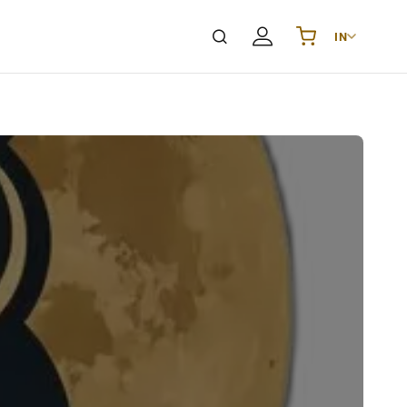
IN
Українська
UA
English
EN
Deutsch
DE
Polski
PL
Español
ES
Português
PT
हिन्दी
IN
Français
FR
한국어
KR