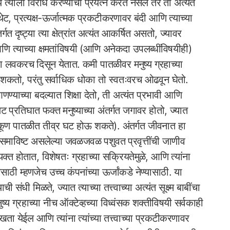
्य त्याला विरोध करण्याचा प्रयत्न करत नसेल तर तो अत्यंत
या थेट, प्रत्यक्ष-ऊर्जात्मक प्रकटीकरणावर बंदी आणि त्याच्या
 दृष्ट्या त्या क्षेत्रांत अत्यंत आकर्षित असतो, ज्यावर
ि त्याच्या क्षमतांविषयी (आणि अनेकदा उपलब्धींविषयीही)
 लवकरच दिसून येतात. कमी पातळीवर मनुष्य ग्रहाच्या
 शकतो, परंतु सर्वाधिक धोका तो स्वतःवरच ओढवून घेतो.
णण्याच्या बदल्यात शिक्षा देतो, ती अत्यंत प्रभावी आणि
 प्रतिघात फक्त मनुष्याच्या अंतर्गत जगावर होतो, ज्यात
या एकूण पातळीत तीव्र घट होऊ शकते). अंतर्गत जीवनात हा
ंत समाविष्ट असलेल्या जवळजवळ पशुवत प्रवृत्तींची जाणीव
्त होतात, विशेषतः ग्रहाच्या सक्रियतेमुळे, आणि त्यांना
ाठी म्हणजेच उच्च कंपनांच्या ऊर्जांकडे नेण्यासाठी. या
ची संधी मिळते, ज्यात त्याच्या तत्त्वाच्या अत्यंत सूक्ष्म बाबींचा
नुष्य ग्रहाच्या नीच ऑक्टेव्हच्या विध्वंसक शक्तीविषयी सर्वकाही
ता येईल आणि त्यांना त्यांच्या तत्त्वाच्या प्रकटीकरणावर