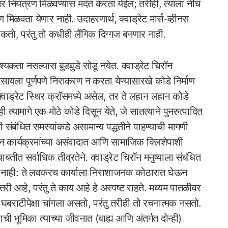
ृत्तींवर नियंत्रण मिळवण्यास मदत करता येईल; तरीही, त्याला नीच
्रण मिळवता येणार नाही. उदाहरणार्थ, क्वाड्रेट मार्स-व्हीनस
ू शकतो, परंतु तो कधीही लैंगिक दिग्गज बनणार नाही.
्यकता नसल्यास बुडबुडे सोडू नयेत. क्वाड्रेट चिरॉन
ि दिसायला पूर्णपणे निराकरण न करता येण्यासारखे कोडे निर्माण
वाड्रेट स्थिर क्रॉसमध्ये असेल, तर ते लहान लहान कोडे
मागे एक मोठे कोडे दिसून येते, जे सातत्याने पुनरुत्पादित
शी संबंधित समस्यांकडे असामान्य पद्धतीने पाहण्याची मागणी
चेतन कार्यक्रमांच्या असंवादात आणि सामाजिक क्लिशेपाशी
बतीत सर्वाधिक तीव्रतेने. क्वाड्रेट चिरॉन मनुष्याला संबंधित
ी देत नाही: ते लवकरच कार्याला निराशाजनक कोठारात घेऊन
री आहे, परंतु ते काय आहे हे अस्पष्ट राहते. मध्यम पातळीवर
ो घबराटीपेक्षा चांगला असतो, परंतु तरीही तो रचनात्मक नसतो.
वाची भूमिका त्याच्या जीवनात (बाह्य आणि अंतर्गत दोन्ही)