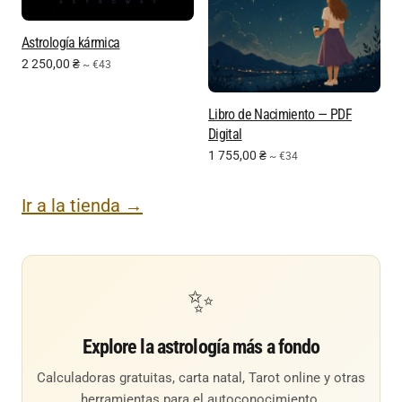
Astrología kármica
2 250,00
₴
~ €43
Libro de Nacimiento — PDF
Digital
1 755,00
₴
~ €34
Ir a la tienda →
✨
Explore la astrología más a fondo
Calculadoras gratuitas, carta natal, Tarot online y otras
herramientas para el autoconocimiento.