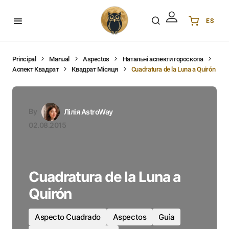
ES
Українська
UA
English
EN
Principal
Manual
Aspectos
Натальні аспекти гороскопа
Аспект Квадрат
Квадрат Місяця
Cuadratura de la Luna a Quirón
Deutsch
DE
Polski
PL
Español
ES
By
Лілія AstroWay
Português
PT
02.08.2015
हिन्दी
IN
Français
FR
한국어
KR
Cuadratura de la Luna a
Quirón
Aspecto Cuadrado
Aspectos
Guía