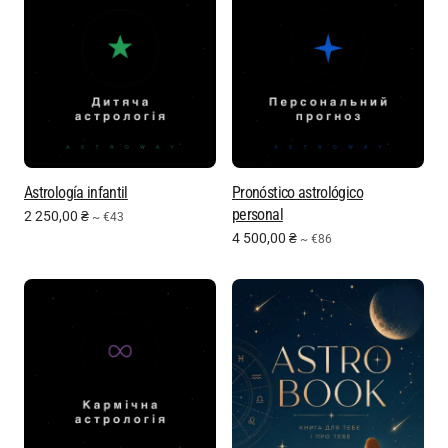
Astrología infantil
Pronóstico astrológico
personal
2 250,00
₴
~ €43
4 500,00
₴
~ €86