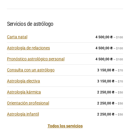
Servicios de astrólogo
Carta natal
4 500,00
₴
~ $100
Astrología de relaciones
4 500,00
₴
~ $100
Pronóstico astrológico personal
4 500,00
₴
~ $100
Consulta con un astrólogo
3 150,00
₴
~ $70
Astrología electiva
3 150,00
₴
~ $70
Astrología kármica
2 250,00
₴
~ $50
Orientación profesional
2 250,00
₴
~ $50
Astrología infantil
2 250,00
₴
~ $50
Todos los servicios