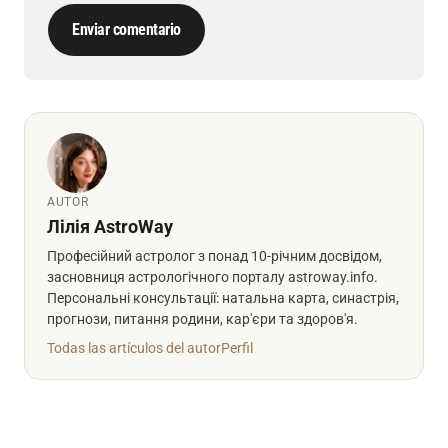
Enviar comentario
AUTOR
Лілія AstroWay
Професійний астролог з понад 10-річним досвідом,
засновниця астрологічного порталу astroway.info.
Персональні консультації: натальна карта, синастрія,
прогнози, питання родини, кар'єри та здоров'я.
Todas las artículos del autor
Perfil