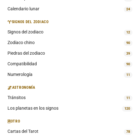
Calendario lunar
24
♈
SIGNOS DEL ZODIACO
Signos del zodiaco
12
Zodíaco chino
90
Piedras del zodiaco
39
Compatibilidad
90
Numerología
11
🌌
ASTRONOMÍA
Tránsitos
11
Los planetas en los signos
120
🃏
OTRO
Cartas del Tarot
78