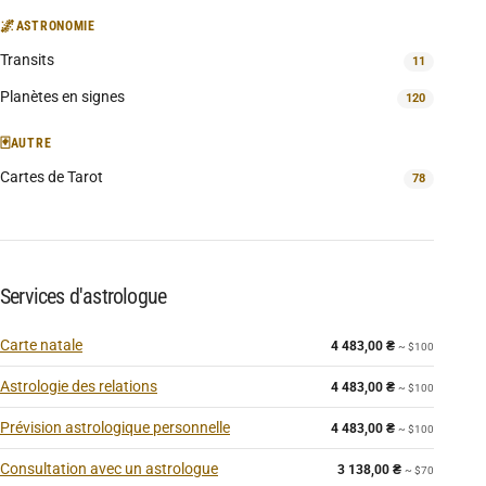
🌌
ASTRONOMIE
Transits
11
Planètes en signes
120
🃏
AUTRE
Cartes de Tarot
78
Services d'astrologue
Carte natale
4 483,00
₴
~ $100
Astrologie des relations
4 483,00
₴
~ $100
Prévision astrologique personnelle
4 483,00
₴
~ $100
Consultation avec un astrologue
3 138,00
₴
~ $70