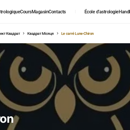
trologique
Cours
Magasin
Contacts
École d’astrologie
Hand
ект Квадрат
Квадрат Місяця
Le carré Lune-Chiron
ron