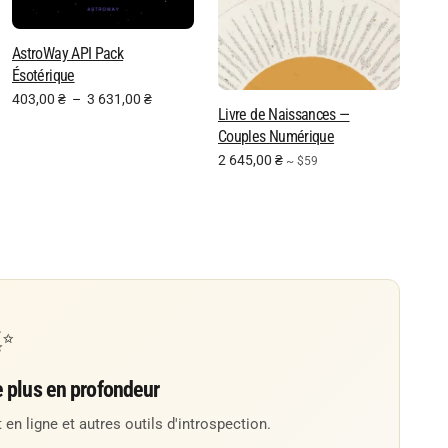
AstroWay API Pack
Ésotérique
403,00
₴
–
3 631,00
₴
Livre de Naissances —
Couples Numérique
2 645,00
₴
~ $59
✨
e plus en profondeur
 en ligne et autres outils d'introspection.