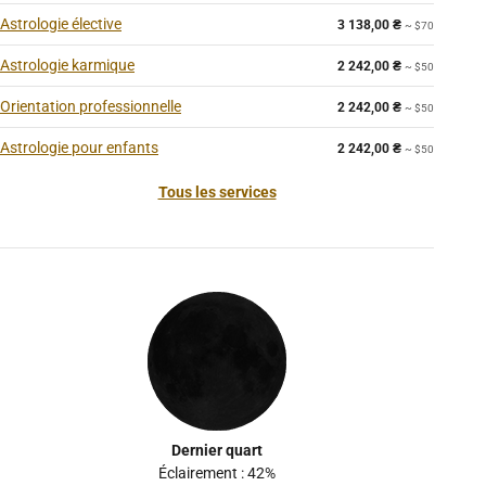
Astrologie élective
3 138,00
₴
~ $70
Astrologie karmique
2 242,00
₴
~ $50
Orientation professionnelle
2 242,00
₴
~ $50
Astrologie pour enfants
2 242,00
₴
~ $50
Tous les services
Dernier quart
Éclairement : 42%