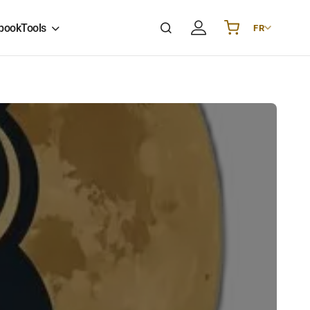
book
Tools
FR
Українська
UA
English
EN
Deutsch
DE
Polski
PL
Español
ES
Português
PT
हिन्दी
IN
Français
FR
한국어
KR