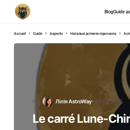
Blog
Guide as
Accueil
Guide
Aspects
Натальні аспекти гороскопа
Асп
Par
Лілія AstroWay
02.08.2015
Le carré Lune-Chi