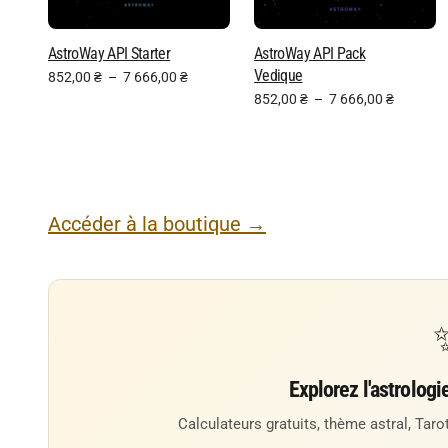
AstroWay API Starter
AstroWay API Pack
Vedique
852,00
₴
–
7 666,00
₴
852,00
₴
–
7 666,00
₴
Accéder à la boutique →
Explorez l'astrologi
Calculateurs gratuits, thème astral, Tarot