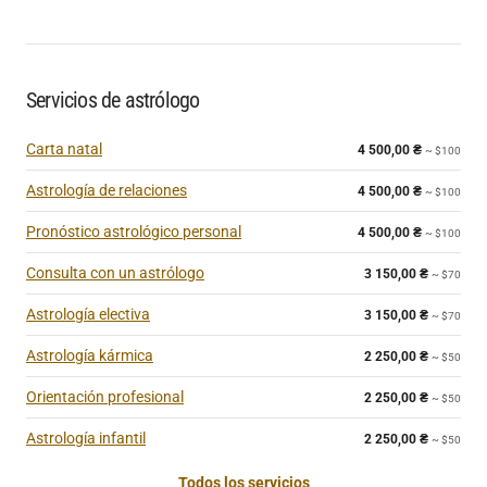
Servicios de astrólogo
Carta natal
4 500,00
₴
~ $100
Astrología de relaciones
4 500,00
₴
~ $100
Pronóstico astrológico personal
4 500,00
₴
~ $100
Consulta con un astrólogo
3 150,00
₴
~ $70
Astrología electiva
3 150,00
₴
~ $70
Astrología kármica
2 250,00
₴
~ $50
Orientación profesional
2 250,00
₴
~ $50
Astrología infantil
2 250,00
₴
~ $50
Todos los servicios