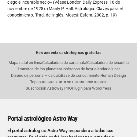
ciego e incurable necio» (Véase London Daily Express, 16 de
noviembre de 1928). (Manly P. Hall, Astrología. Claves para el
conocimiento. Trad. del inglés. Moscú: Esfera, 2002, p. 19)
Herramientas astrológicas gratuitas
Mapa natal en línea
Calculadora de carta natal
Calculadora de sinastría
Transitos de los planetas
Horóscopo de hoy
Calendario lunar
Diseño de persona — cálculo
Base de conocimiento Human Design
Персональна книга за натальною картою
Suscripción Astroway PRO
Plugin para WordPress
Portal astrológico Astro Way
El portal astrológico Astro Way responderá a todas sus