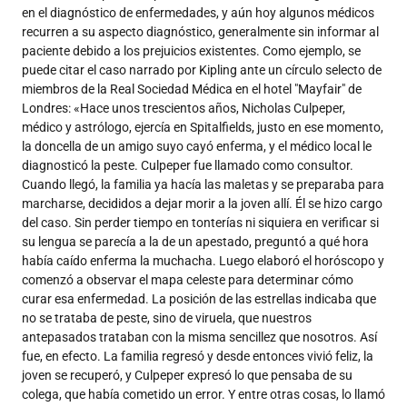
en el diagnóstico de enfermedades, y aún hoy algunos médicos
recurren a su aspecto diagnóstico, generalmente sin informar al
paciente debido a los prejuicios existentes. Como ejemplo, se
puede citar el caso narrado por Kipling ante un círculo selecto de
miembros de la Real Sociedad Médica en el hotel "Mayfair" de
Londres: «Hace unos trescientos años, Nicholas Culpeper,
médico y astrólogo, ejercía en Spitalfields, justo en ese momento,
la doncella de un amigo suyo cayó enferma, y el médico local le
diagnosticó la peste. Culpeper fue llamado como consultor.
Cuando llegó, la familia ya hacía las maletas y se preparaba para
marcharse, decididos a dejar morir a la joven allí. Él se hizo cargo
del caso. Sin perder tiempo en tonterías ni siquiera en verificar si
su lengua se parecía a la de un apestado, preguntó a qué hora
había caído enferma la muchacha. Luego elaboró el horóscopo y
comenzó a observar el mapa celeste para determinar cómo
curar esa enfermedad. La posición de las estrellas indicaba que
no se trataba de peste, sino de viruela, que nuestros
antepasados trataban con la misma sencillez que nosotros. Así
fue, en efecto. La familia regresó y desde entonces vivió feliz, la
joven se recuperó, y Culpeper expresó lo que pensaba de su
colega, que había cometido un error. Y entre otras cosas, lo llamó