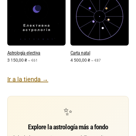
Astrología electiva
Carta natal
3 150,00
₴
4 500,00
₴
~ €61
~ €87
Ir a la tienda →
✨
Explore la astrología más a fondo