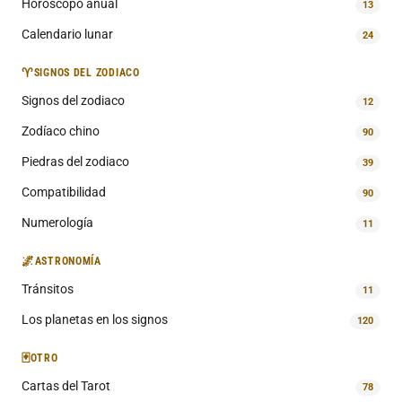
Horóscopo anual
13
Calendario lunar
24
♈
SIGNOS DEL ZODIACO
Signos del zodiaco
12
Zodíaco chino
90
Piedras del zodiaco
39
Compatibilidad
90
Numerología
11
🌌
ASTRONOMÍA
Tránsitos
11
Los planetas en los signos
120
🃏
OTRO
Cartas del Tarot
78