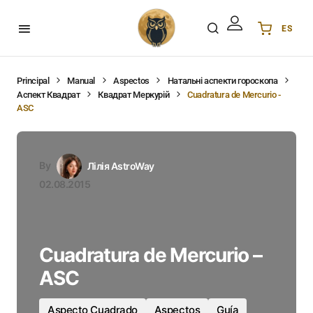
ES
Українська
UA
English
EN
Principal
Manual
Aspectos
Натальні аспекти гороскопа
Аспект Квадрат
Квадрат Меркурій
Cuadratura de Mercurio -
Deutsch
DE
ASC
Polski
PL
Español
ES
Português
PT
By
Лілія AstroWay
हिन्दी
IN
02.08.2015
Français
FR
한국어
KR
Cuadratura de Mercurio –
ASC
Aspecto Cuadrado
Aspectos
Guía