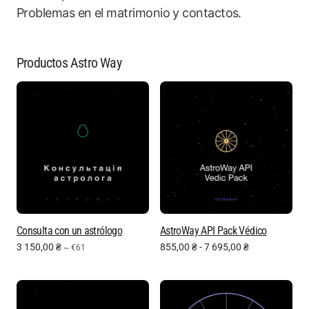
Problemas en el matrimonio y contactos.
Productos Astro Way
Consulta con un astrólogo
AstroWay API Pack Védico
3 150,00
₴
855,00
₴
-
7 695,00
₴
~ €61