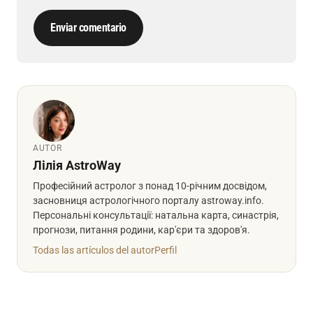
Enviar comentario
AUTOR
Лілія AstroWay
Професійний астролог з понад 10-річним досвідом,
засновниця астрологічного порталу astroway.info.
Персональні консультації: натальна карта, синастрія,
прогнози, питання родини, кар'єри та здоров'я.
Todas las artículos del autor
Perfil