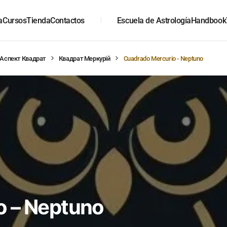
a
Cursos
Tienda
Contactos
Escuela de Astrología
Handbook
Аспект Квадрат
Квадрат Меркурій
Cuadrado Mercurio - Neptuno
o – Neptuno