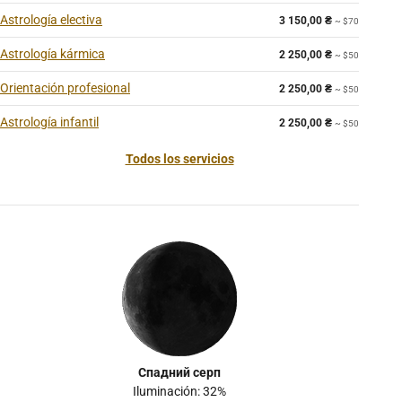
Astrología electiva
3 150,00
₴
~ $70
Astrología kármica
2 250,00
₴
~ $50
Orientación profesional
2 250,00
₴
~ $50
Astrología infantil
2 250,00
₴
~ $50
Todos los servicios
Спадний серп
Iluminación: 32%