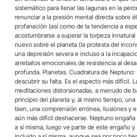
sistemático para llenar las lagunas en la perc
renunciar a la presión mental directa sobre
profanación (así como de la tendencia a es
acostumbrarse a superar la torpeza innatural
nuevo sobre el planeta (la protesta del inco
una depresión severa e incluso a la incapacid
arrebatos emocionales de resistencia al des
profunda. Planetas. Cuadratura de Neptuno: 
descubrir su falta. Es el aspecto más difícil
meditaciones distorsionadas, a menudo de baj
principio del planeta y, al mismo tiempo, u
bien, una comprensión errónea, ilusiones y er
aún más difícil deshacerse. Neptuno engaña 
a sí misma, luego ve parte de este engaño y
incluido a sí misma, aunque sea por poco tiem