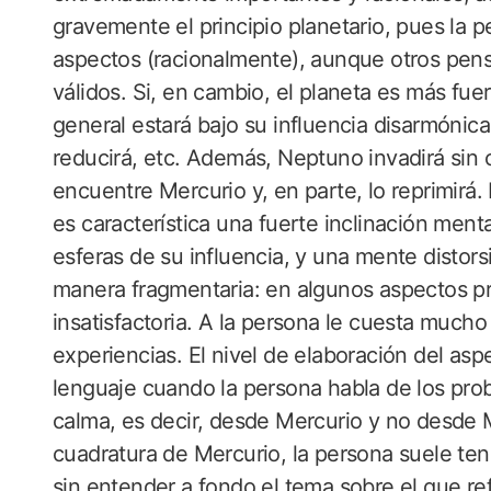
gravemente el principio planetario, pues la
aspectos (racionalmente), aunque otros pen
válidos. Si, en cambio, el planeta es más fue
general estará bajo su influencia disarmónica,
reducirá, etc. Además, Neptuno invadirá sin c
encuentre Mercurio y, en parte, lo reprimirá.
es característica una fuerte inclinación menta
esferas de su influencia, y una mente distorsi
manera fragmentaria: en algunos aspectos pr
insatisfactoria. A la persona le cuesta mucho
experiencias. El nivel de elaboración del aspe
lenguaje cuando la persona habla de los probl
calma, es decir, desde Mercurio y no desde M
cuadratura de Mercurio, la persona suele tend
sin entender a fondo el tema sobre el que ref