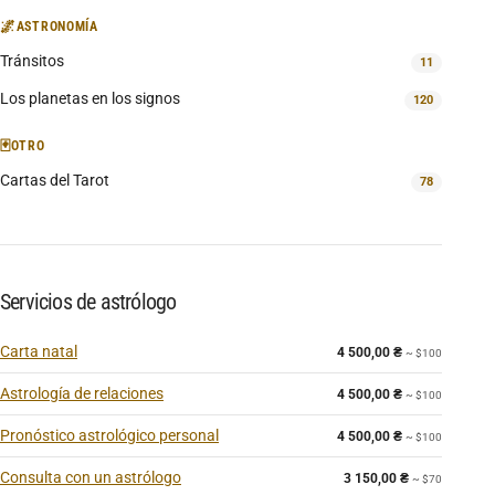
🌌
ASTRONOMÍA
Tránsitos
11
Los planetas en los signos
120
🃏
OTRO
Cartas del Tarot
78
Servicios de astrólogo
Carta natal
4 500,00
₴
~ $100
Astrología de relaciones
4 500,00
₴
~ $100
Pronóstico astrológico personal
4 500,00
₴
~ $100
Consulta con un astrólogo
3 150,00
₴
~ $70