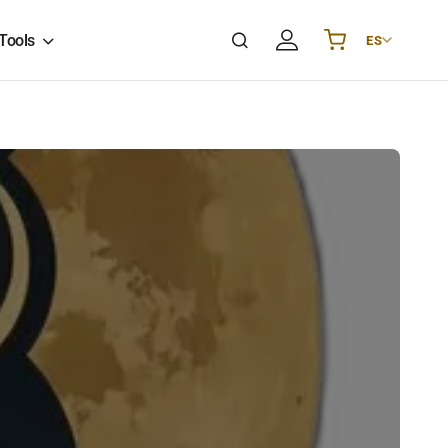
Tools
ES
Українська
UA
English
EN
Deutsch
DE
Polski
PL
Español
ES
Português
PT
हिन्दी
IN
Français
FR
한국어
KR