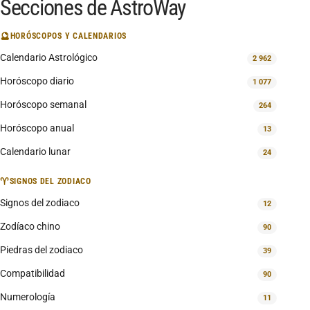
Secciones de AstroWay
🔮
HORÓSCOPOS Y CALENDARIOS
Calendario Astrológico
2 962
Horóscopo diario
1 077
Horóscopo semanal
264
Horóscopo anual
13
Calendario lunar
24
♈
SIGNOS DEL ZODIACO
Signos del zodiaco
12
Zodíaco chino
90
Piedras del zodiaco
39
Compatibilidad
90
Numerología
11