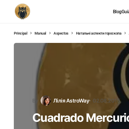
Blog
Guí
Principal
Manual
Aspectos
Натальні аспекти гороскопа
By
Лілія AstroWay
02.08.2015
Cuadrado Mercuri