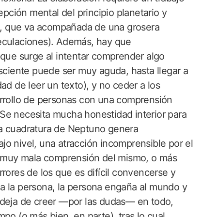
epción mental del principio planetario y
 él, que va acompañada de una grosera
peculaciones). Además, hay que
 que surge al intentar comprender algo
nsciente puede ser muy aguda, hasta llegar a
ad de leer un texto), y no ceder a los
arrollo de personas con una comprensión
Se necesita mucha honestidad interior para
. La cuadratura de Neptuno genera
o nivel, una atracción incomprensible por el
na muy mala comprensión del mismo, o más
rores de los que es difícil convencerse y
a la persona, la persona engaña al mundo y
 deja de creer —por las dudas— en todo,
po (o más bien, en parte), tras lo cual