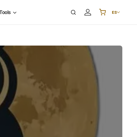
Tools
ES
Українська
UA
English
EN
Deutsch
DE
Polski
PL
Español
ES
Português
PT
हिन्दी
IN
Français
FR
한국어
KR