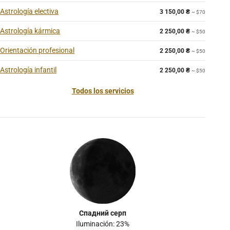
Astrología electiva
3 150,00
₴
~ $70
Astrología kármica
2 250,00
₴
~ $50
Orientación profesional
2 250,00
₴
~ $50
Astrología infantil
2 250,00
₴
~ $50
Todos los servicios
Спадний серп
Iluminación: 23%