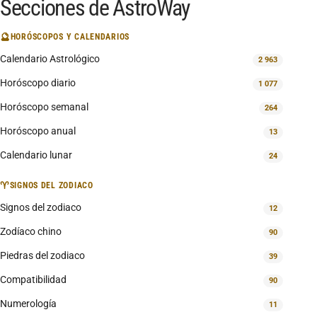
Secciones de AstroWay
🔮
HORÓSCOPOS Y CALENDARIOS
Calendario Astrológico
2 963
Horóscopo diario
1 077
Horóscopo semanal
264
Horóscopo anual
13
Calendario lunar
24
♈
SIGNOS DEL ZODIACO
Signos del zodiaco
12
Zodíaco chino
90
Piedras del zodiaco
39
Compatibilidad
90
Numerología
11