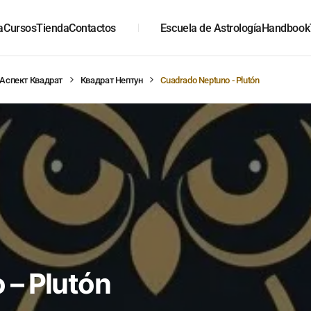
a
Cursos
Tienda
Contactos
Escuela de Astrología
Handbook
Аспект Квадрат
Квадрат Нептун
Cuadrado Neptuno - Plutón
 – Plutón