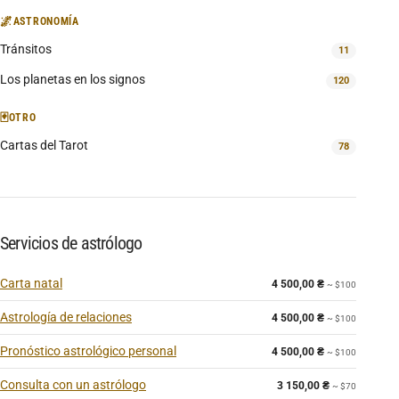
🌌
ASTRONOMÍA
Tránsitos
11
Los planetas en los signos
120
🃏
OTRO
Cartas del Tarot
78
Servicios de astrólogo
Carta natal
4 500,00
₴
~ $100
Astrología de relaciones
4 500,00
₴
~ $100
Pronóstico astrológico personal
4 500,00
₴
~ $100
Consulta con un astrólogo
3 150,00
₴
~ $70