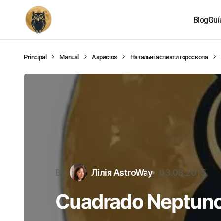
Blog
Guí
Principal
Manual
Aspectos
Натальні аспекти гороскопа
By
Лілія AstroWay
03.08.2015
Cuadrado Neptuno