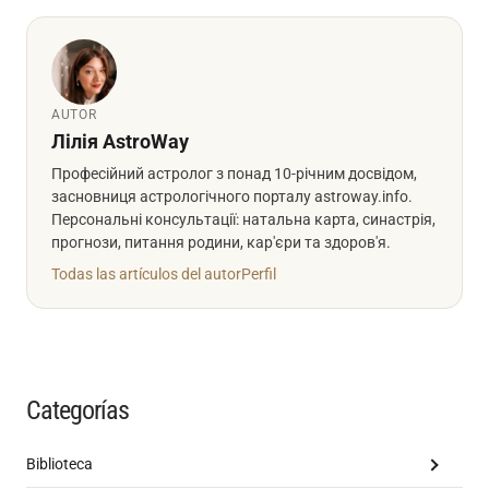
AUTOR
Лілія AstroWay
Професійний астролог з понад 10-річним досвідом,
засновниця астрологічного порталу astroway.info.
Персональні консультації: натальна карта, синастрія,
прогнози, питання родини, кар'єри та здоров'я.
Todas las artículos del autor
Perfil
Categorías
Biblioteca