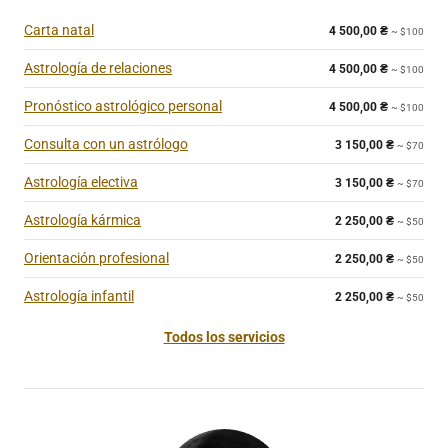
Carta natal
4 500,00
₴
~ $100
Astrología de relaciones
4 500,00
₴
~ $100
Pronóstico astrológico personal
4 500,00
₴
~ $100
Consulta con un astrólogo
3 150,00
₴
~ $70
Astrología electiva
3 150,00
₴
~ $70
Astrología kármica
2 250,00
₴
~ $50
Orientación profesional
2 250,00
₴
~ $50
Astrología infantil
2 250,00
₴
~ $50
Todos los servicios