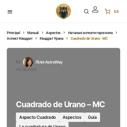
ES
Українська
UA
English
EN
Principal
Manual
Aspectos
Натальні аспекти гороскопа
Аспект Квадрат
Квадрат Урана
Cuadrado de Urano - MC
Deutsch
DE
Polski
PL
Español
ES
By
Лілія AstroWay
Português
PT
03.08.2015
हिन्दी
IN
Français
FR
한국어
KR
Cuadrado de Urano – MC
Aspecto Cuadrado
Aspectos
Guía
La cuadratura de Urano