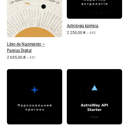
Astrología kármica
2 250,00
₴
~ €43
Libro de Nacimiento —
Parejas Digital
2 655,00
₴
~ €51