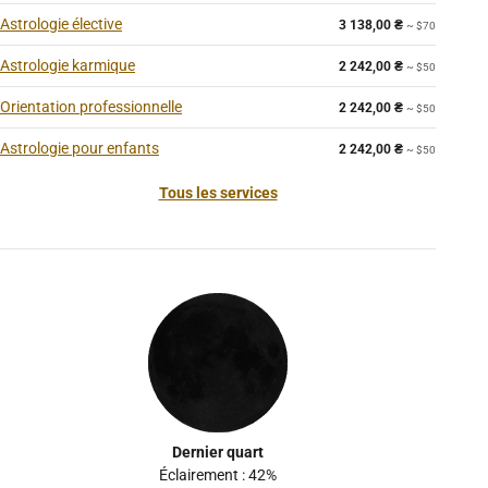
Astrologie élective
3 138,00
₴
~ $70
Astrologie karmique
2 242,00
₴
~ $50
Orientation professionnelle
2 242,00
₴
~ $50
Astrologie pour enfants
2 242,00
₴
~ $50
Tous les services
Dernier quart
Éclairement : 42%