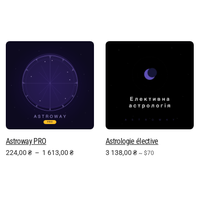
Astroway PRO
Astrologie élective
224,00
₴
–
1 613,00
₴
3 138,00
₴
~ $70