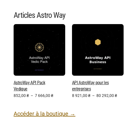
Articles Astro Way
AstroWay API Pack
API AstroWay pour les
Vedique
entreprises
852,00
₴
–
7 666,00
₴
8 921,00
₴
–
80 292,00
₴
Accéder à la boutique →