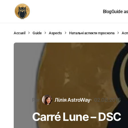
Blog
Guide as
Accueil
Guide
Aspects
Натальні аспекти гороскопа
Асп
Par
Лілія AstroWay
02.08.2015
Carré Lune – DSC