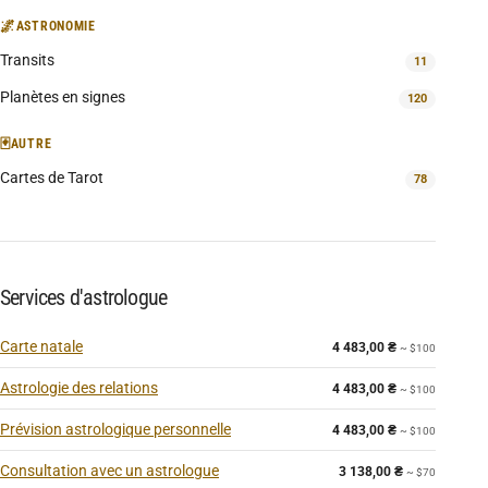
🌌
ASTRONOMIE
Transits
11
Planètes en signes
120
🃏
AUTRE
Cartes de Tarot
78
Services d'astrologue
Carte natale
4 483,00
₴
~ $100
Astrologie des relations
4 483,00
₴
~ $100
Prévision astrologique personnelle
4 483,00
₴
~ $100
Consultation avec un astrologue
3 138,00
₴
~ $70