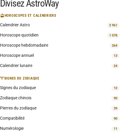
Divisez AstroWay
🔮
HOROSCOPES ET CALENDRIERS
Calendrier Astro
2 961
Horoscope quotidien
1 078
Horoscope hebdomadaire
264
Horoscope annuel
13
Calendrier lunaire
24
♈
SIGNES DU ZODIAQUE
Signes du zodiaque
12
Zodiaque chinois
90
Pierres du zodiaque
39
Compatibilité
90
Numérologie
11