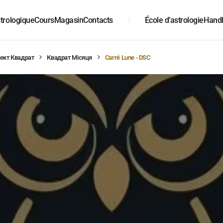
trologique
Cours
Magasin
Contacts
École d’astrologie
Hand
ект Квадрат
Квадрат Місяця
Carré Lune - DSC