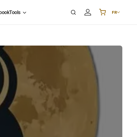
book
Tools
FR
Українська
UA
English
EN
Deutsch
DE
Polski
PL
Español
ES
Português
PT
हिन्दी
IN
Français
FR
한국어
KR