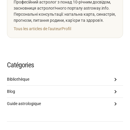
Професійний астролог з понад 10-річним досвідом,
засновниця астрологічного порталу astroway.info.
Персональні консультації: натальна карта, синастрія,
прогнози, питання родини, кар'єри та здоров'я.
Tous les articles de l'auteur
Profil
Catégories
Bibliothèque
Blog
Guide astrologique