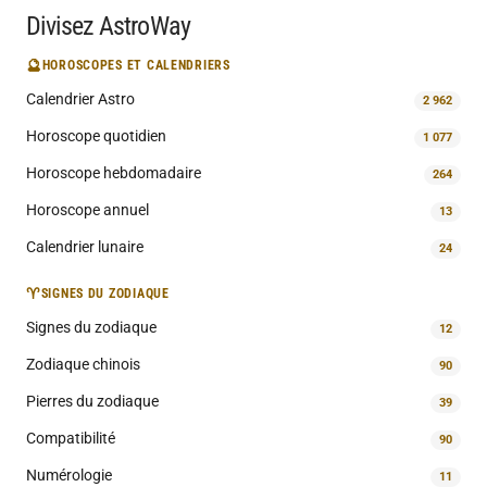
Divisez AstroWay
🔮
HOROSCOPES ET CALENDRIERS
Calendrier Astro
2 962
Horoscope quotidien
1 077
Horoscope hebdomadaire
264
Horoscope annuel
13
Calendrier lunaire
24
♈
SIGNES DU ZODIAQUE
Signes du zodiaque
12
Zodiaque chinois
90
Pierres du zodiaque
39
Compatibilité
90
Numérologie
11