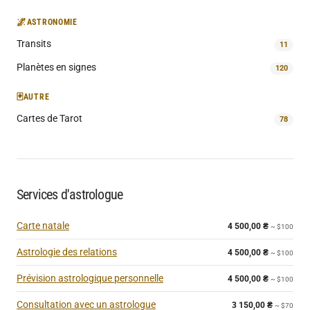
🌌
ASTRONOMIE
Transits
11
Planètes en signes
120
🃏
AUTRE
Cartes de Tarot
78
Services d'astrologue
Carte natale
4 500,00
₴
~ $100
Astrologie des relations
4 500,00
₴
~ $100
Prévision astrologique personnelle
4 500,00
₴
~ $100
Consultation avec un astrologue
3 150,00
₴
~ $70