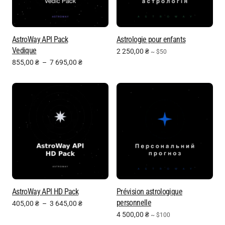
AstroWay API Pack
Astrologie pour enfants
Vedique
2 250,00
₴
~ $50
855,00
₴
–
7 695,00
₴
AstroWay API HD Pack
Prévision astrologique
personnelle
405,00
₴
–
3 645,00
₴
4 500,00
₴
~ $100