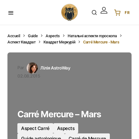
FR
Українська
UA
English
EN
Accueil
Guide
Aspects
Натальні аспекти гороскопа
Аспект Квадрат
Квадрат Меркурій
Carré Mercure - Mars
Deutsch
DE
Polski
PL
Español
ES
Par
Лілія AstroWay
Português
PT
02.08.2015
हिन्दी
IN
Français
FR
한국어
KR
Carré Mercure – Mars
Aspect Carré
Aspects
Guide astrologique
Carré de Mercure