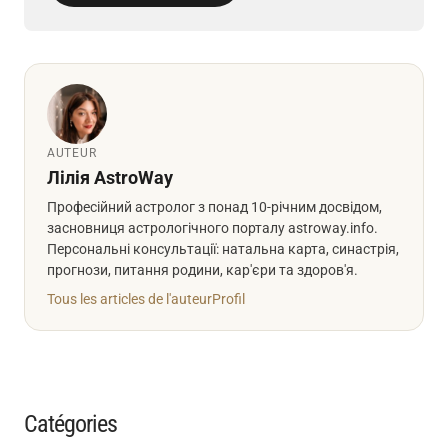
AUTEUR
Лілія AstroWay
Професійний астролог з понад 10-річним досвідом,
засновниця астрологічного порталу astroway.info.
Персональні консультації: натальна карта, синастрія,
прогнози, питання родини, кар'єри та здоров'я.
Tous les articles de l'auteur
Profil
Catégories