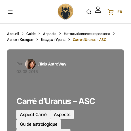
FR
Українська
UA
English
EN
Accueil
Guide
Aspects
Натальні аспекти гороскопа
Аспект Квадрат
Квадрат Урана
Carré d'Uranus - ASC
Deutsch
DE
Polski
PL
Español
ES
Par
Лілія AstroWay
Português
PT
03.08.2015
हिन्दी
IN
Français
FR
한국어
KR
Carré d’Uranus – ASC
Aspect Carré
Aspects
Guide astrologique