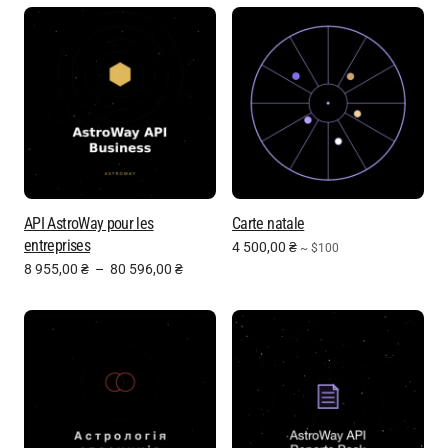
API AstroWay pour les
Carte natale
entreprises
4 500,00
₴
~ $100
8 955,00
₴
–
80 596,00
₴