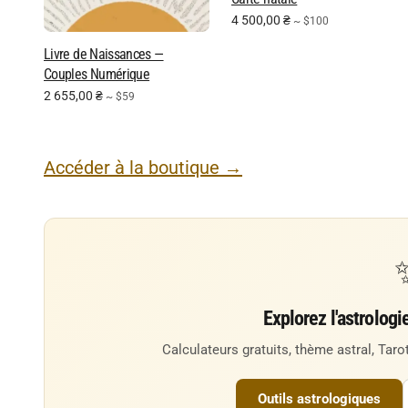
4 500,00
₴
~ $100
Livre de Naissances —
Couples Numérique
2 655,00
₴
~ $59
Accéder à la boutique →
Explorez l'astrologi
Calculateurs gratuits, thème astral, Tarot
Outils astrologiques