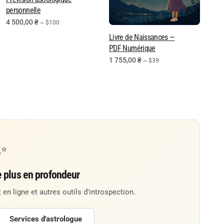
personnelle
4 500,00
₴
~ $100
Livre de Naissances —
PDF Numérique
1 755,00
₴
~ $39
✨
e plus en profondeur
 en ligne et autres outils d'introspection.
Services d'astrologue