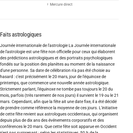
☿ Mercure direct
Faits astrologiques
Journée internationale de l'astrologie La Journée internationale
de l'astrologie est une fête non officielle pour ceux qui élaborent
des prédictions astrologiques et des portraits psychologiques
fondés sur la position des planètes au moment de la naissance
d'une personne. Sa date de célébration n'a pas été choisie au
hasard : c'est précisément le 20 mars, jour de l'équinoxe de
printemps, que commence une nouvelle année astrologique.
Strictement parlant, l'équinoxe ne tombe pas toujours le 20 du
mois, parfois (très rarement de nos jours) il survient le 19 ou le 21
mars. Cependant, afin que la fête ait une date fixe, il a été décidé
de prendre comme référence la moyenne de ces jours. L'initiative
de cette fête revient aux astrologues occidentaux, qui organisent
depuis plus de dix ans des événements corporatifs et des
conférences le 20 mars. Que cette fête soit apparue en Occident
n'est pas surprenant : selon les statistiques, 50 % de la