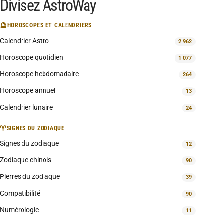
Divisez AstroWay
🔮
HOROSCOPES ET CALENDRIERS
Calendrier Astro
2 962
Horoscope quotidien
1 077
Horoscope hebdomadaire
264
Horoscope annuel
13
Calendrier lunaire
24
♈
SIGNES DU ZODIAQUE
Signes du zodiaque
12
Zodiaque chinois
90
Pierres du zodiaque
39
Compatibilité
90
Numérologie
11