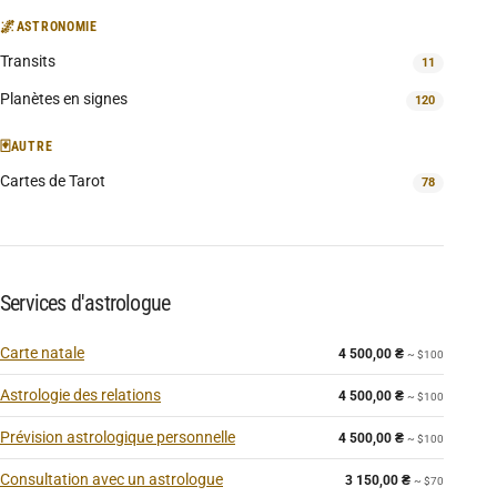
🌌
ASTRONOMIE
Transits
11
Planètes en signes
120
🃏
AUTRE
Cartes de Tarot
78
Services d'astrologue
Carte natale
4 500,00
₴
~ $100
Astrologie des relations
4 500,00
₴
~ $100
Prévision astrologique personnelle
4 500,00
₴
~ $100
Consultation avec un astrologue
3 150,00
₴
~ $70