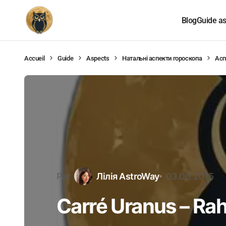
Blog
Guide as
Accueil
Guide
Aspects
Натальні аспекти гороскопа
Асп
Par
Лілія AstroWay
03.08.2015
Carré Uranus – Ra