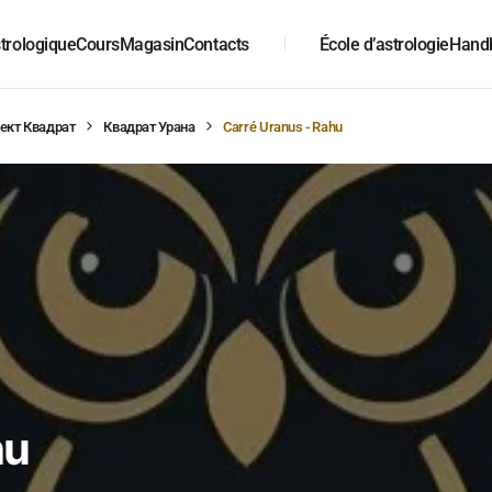
trologique
Cours
Magasin
Contacts
École d’astrologie
Hand
ект Квадрат
Квадрат Урана
Carré Uranus - Rahu
hu