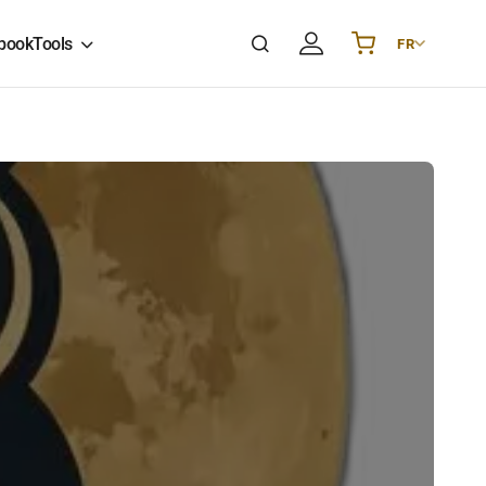
book
Tools
FR
Українська
UA
English
EN
Deutsch
DE
Polski
PL
Español
ES
Português
PT
हिन्दी
IN
Français
FR
한국어
KR