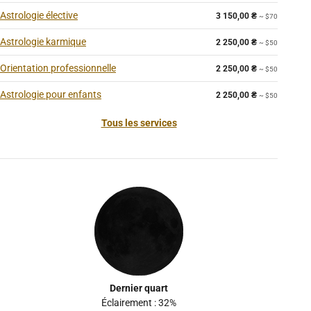
Astrologie élective
3 150,00
₴
~ $70
Astrologie karmique
2 250,00
₴
~ $50
Orientation professionnelle
2 250,00
₴
~ $50
Astrologie pour enfants
2 250,00
₴
~ $50
Tous les services
Dernier quart
Éclairement : 32%