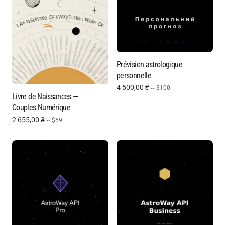
Prévision astrologique
personnelle
4 500,00
₴
~ $100
Livre de Naissances —
Couples Numérique
2 655,00
₴
~ $59