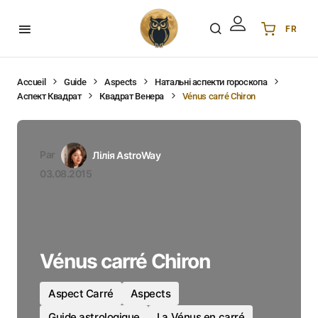
FR
Українська
UA
English
EN
Accueil
Guide
Aspects
Натальні аспекти гороскопа
Аспект Квадрат
Квадрат Венера
Vénus carré Chiron
Deutsch
DE
Polski
PL
Español
ES
Par
Лілія AstroWay
Português
PT
03.08.2015
हिन्दी
IN
Français
FR
한국어
KR
Vénus carré Chiron
Aspect Carré
Aspects
Guide astrologique
La Vénus en carré