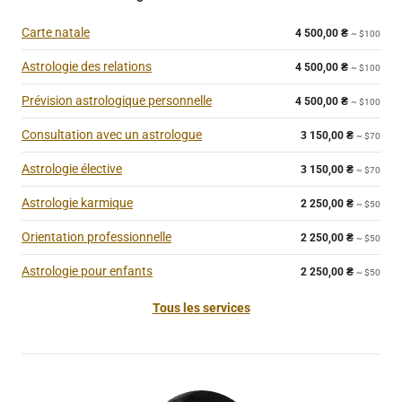
Carte natale
4 500,00
₴
~ $100
Astrologie des relations
4 500,00
₴
~ $100
Prévision astrologique personnelle
4 500,00
₴
~ $100
Consultation avec un astrologue
3 150,00
₴
~ $70
Astrologie élective
3 150,00
₴
~ $70
Astrologie karmique
2 250,00
₴
~ $50
Orientation professionnelle
2 250,00
₴
~ $50
Astrologie pour enfants
2 250,00
₴
~ $50
Tous les services