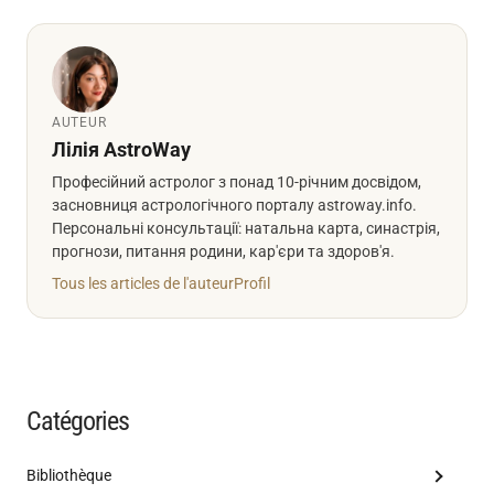
AUTEUR
Лілія AstroWay
Професійний астролог з понад 10-річним досвідом,
засновниця астрологічного порталу astroway.info.
Персональні консультації: натальна карта, синастрія,
прогнози, питання родини, кар'єри та здоров'я.
Tous les articles de l'auteur
Profil
Catégories
Bibliothèque