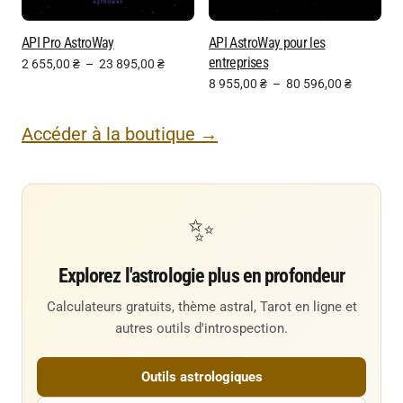
API Pro AstroWay
API AstroWay pour les
entreprises
2 655,00
₴
–
23 895,00
₴
8 955,00
₴
–
80 596,00
₴
Accéder à la boutique →
✨
Explorez l'astrologie plus en profondeur
Calculateurs gratuits, thème astral, Tarot en ligne et
autres outils d'introspection.
Outils astrologiques