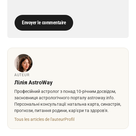
Envoyer le commentaire
AUTEUR
Лілія AstroWay
Професійний астролог з понад 10-річним досвідом,
засновниця астрологічного порталу astroway.info.
Персональні консультації: натальна карта, синастрія,
прогнози, питання родини, кар'єри та здоров'я.
Tous les articles de l'auteur
Profil