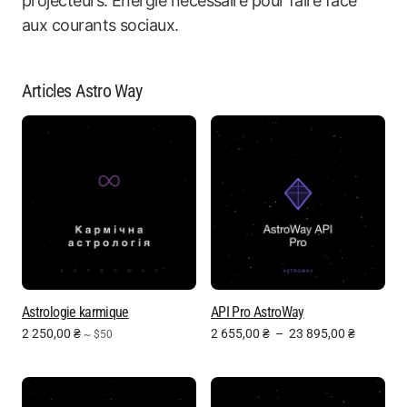
projecteurs. Énergie nécessaire pour faire face
aux courants sociaux.
Articles Astro Way
Astrologie karmique
API Pro AstroWay
2 250,00
₴
2 655,00
₴
–
23 895,00
₴
~ $50