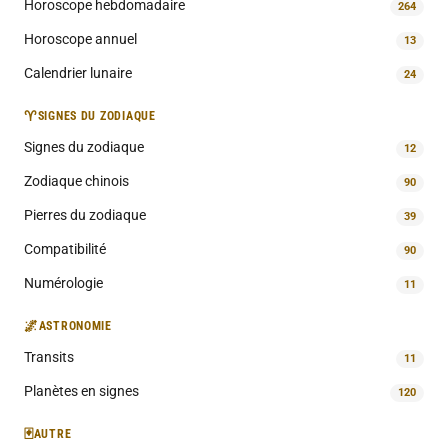
Horoscope hebdomadaire
264
Horoscope annuel
13
Calendrier lunaire
24
♈
SIGNES DU ZODIAQUE
Signes du zodiaque
12
Zodiaque chinois
90
Pierres du zodiaque
39
Compatibilité
90
Numérologie
11
🌌
ASTRONOMIE
Transits
11
Planètes en signes
120
🃏
AUTRE