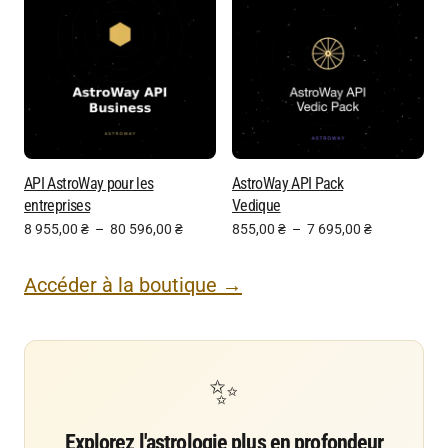
API AstroWay pour les
AstroWay API Pack
entreprises
Vedique
8 955,00
₴
–
80 596,00
₴
855,00
₴
–
7 695,00
₴
Accéder à la boutique →
✨
Explorez l'astrologie plus en profondeur