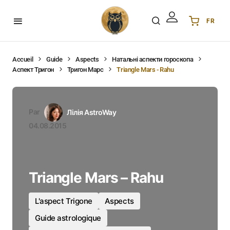
FR
Українська
UA
English
EN
Accueil
Guide
Aspects
Натальні аспекти гороскопа
Аспект Тригон
Тригон Марс
Triangle Mars - Rahu
Deutsch
DE
Polski
PL
Español
ES
Par
Лілія AstroWay
Português
PT
04.08.2015
हिन्दी
IN
Français
FR
한국어
KR
Triangle Mars – Rahu
L'aspect Trigone
Aspects
Guide astrologique