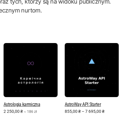
raz tych, którzy są na widoku publicznym.
ołecznym nurtom.
Astrologia karmiczna
AstroWay API Starter
2 250,00
₴
855,00
₴
–
7 695,00
₴
~ 186 zł