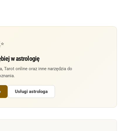
✨
biej w astrologię
 Tarot online oraz inne narzędzia do
znania.
e
Usługi astrologa