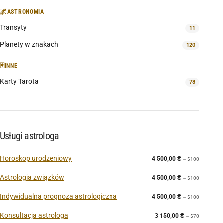
🌌
ASTRONOMIA
Transyty
11
Planety w znakach
120
🃏
INNE
Karty Tarota
78
Usługi astrologa
Horoskop urodzeniowy
4 500,00
₴
~ $100
Astrologia związków
4 500,00
₴
~ $100
Indywidualna prognoza astrologiczna
4 500,00
₴
~ $100
Konsultacja astrologa
3 150,00
₴
~ $70