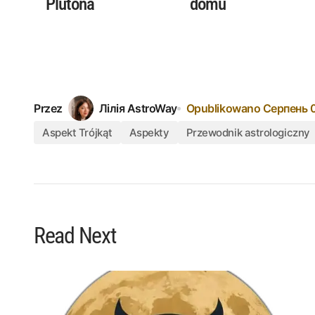
Plutona
domu
Przez
Лілія AstroWay
Opublikowano
Серпень 
Aspekt Trójkąt
Aspekty
Przewodnik astrologiczny
Read Next