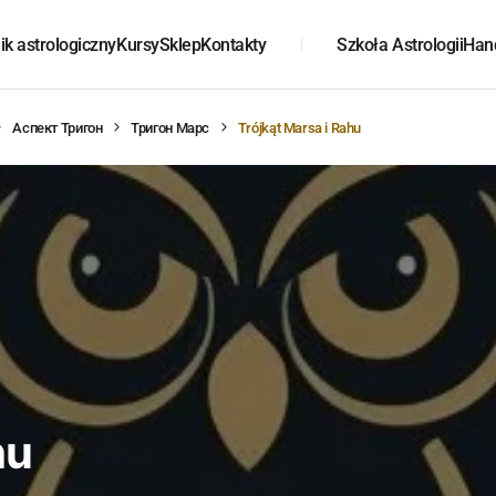
k astrologiczny
Kursy
Sklep
Kontakty
Szkoła Astrologii
Han
Аспект Тригон
Тригон Марс
Trójkąt Marsa i Rahu
hu