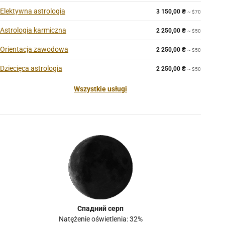
Elektywna astrologia
3 150,00
₴
~ $70
Astrologia karmiczna
2 250,00
₴
~ $50
Orientacja zawodowa
2 250,00
₴
~ $50
Dziecięca astrologia
2 250,00
₴
~ $50
Wszystkie usługi
Спадний серп
Natężenie oświetlenia: 32%