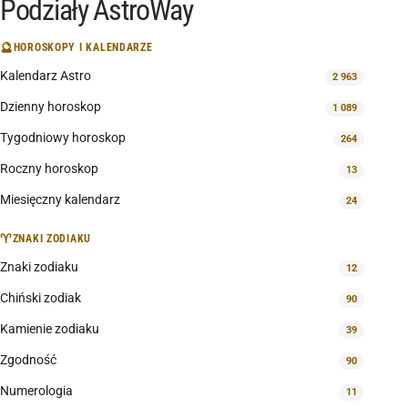
Podziały AstroWay
🔮
HOROSKOPY I KALENDARZE
Kalendarz Astro
2 963
Dzienny horoskop
1 089
Tygodniowy horoskop
264
Roczny horoskop
13
Miesięczny kalendarz
24
♈
ZNAKI ZODIAKU
Znaki zodiaku
12
Chiński zodiak
90
Kamienie zodiaku
39
Zgodność
90
Numerologia
11