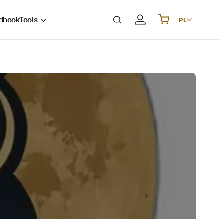
dbook
Tools
PL
Українська
UA
English
EN
Deutsch
DE
Polski
PL
Español
ES
Português
PT
हिन्दी
IN
Français
FR
한국어
KR