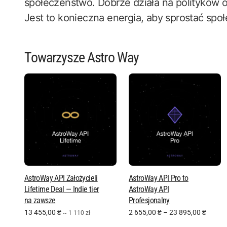
społeczeństwo. Dobrze działa na polityków o
Jest to konieczna energia, aby sprostać sp
Towarzysze Astro Way
AstroWay API Założycieli
AstroWay API Pro to
Lifetime Deal — Indie tier
AstroWay API
na zawsze
Profesjonalny
13 455,00
₴
2 655,00
₴
–
23 895,00
₴
~ 1 110 zł