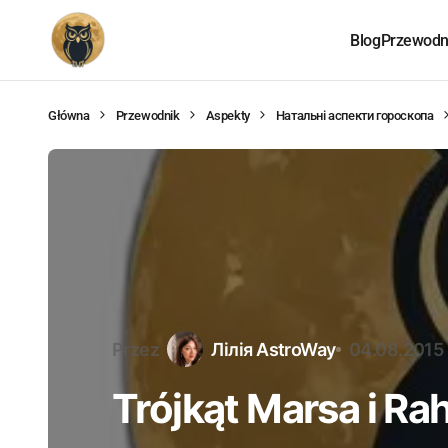
Blog
Przewodni
Główna
Przewodnik
Aspekty
Натальні аспекти гороскопа
Przez
Лілія AstroWay
04.08.2015
Trójkąt Marsa i Ra