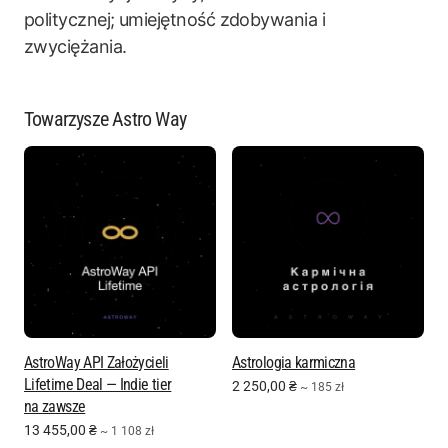
politycznej; umiejętność zdobywania i
zwyciężania.
Towarzysze Astro Way
AstroWay API Założycieli
Astrologia karmiczna
Lifetime Deal — Indie tier
2 250,00
₴
~ 185 zł
na zawsze
13 455,00
₴
~ 1 108 zł