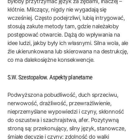
byłoby przytrzymać język za zębami, inaczej –
kłótnie. Milczący, nigdy nie wygadają się
wcześniej. Często podejrzliwi, lubią intrygować,
stosują zakute metody tam, gdzie należałoby
postępować otwarcie. Dążą do wpływania na
idee ludzi, jakby były ich własnymi. Silna wola, ale
źle ukierunkowana lub skierowana na destrukcję,
co ma dalekosiężne konsekwencje.
S.W. Szestopałow. Aspekty planetarne
Podwyższona pobudliwość, duch sprzeciwu,
nerwowość, drażliwość, przewrażliwienie,
nieprzemyślane wypowiedzi i czyny, skłonność
do oszustwa i szachrajstwa, afer. Pozytywną
stroną są: przekonujący, silny język, stanowcze,
śmiałe decyzje i czyny; zdolność do walki