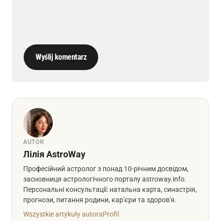
Wyślij komentarz
AUTOR
Лілія AstroWay
Професійний астролог з понад 10-річним досвідом,
засновниця астрологічного порталу astroway.info.
Персональні консультації: натальна карта, синастрія,
прогнози, питання родини, кар'єри та здоров'я.
Wszystkie artykuły autora
Profil