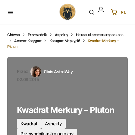
PL
Українська
UA
English
EN
Główna
Przewodnik
Aspekty
Натальні аспекти гороскопа
Аспект Квадрат
Квадрат Меркурій
Kwadrat Merkury –
Deutsch
DE
Pluton
Polski
PL
Español
ES
Português
PT
Przez
Лілія AstroWay
हिन्दी
IN
02.08.2015
Français
FR
한국어
KR
Kwadrat Merkury – Pluton
Kwadrat
Aspekty
Przewodnik astrologiczny