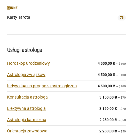
🃏
INNE
Karty Tarota
78
Usługi astrologa
Horoskop urodzeniowy
4 500,00
₴
~ $100
Astrologia związków
4 500,00
₴
~ $100
Indywidualna prognoza astrologiczna
4 500,00
₴
~ $100
Konsultacja astrologa
3 150,00
₴
~ $70
Elektywna astrologia
3 150,00
₴
~ $70
Astrologia karmiczna
2 250,00
₴
~ $50
Orientacja zawodowa
2 250,00
₴
~ $50