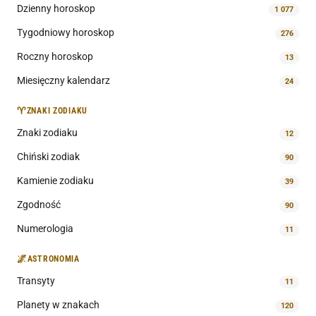
Dzienny horoskop
1 077
Tygodniowy horoskop
276
Roczny horoskop
13
Miesięczny kalendarz
24
♈
ZNAKI ZODIAKU
Znaki zodiaku
12
Chiński zodiak
90
Kamienie zodiaku
39
Zgodność
90
Numerologia
11
🌌
ASTRONOMIA
Transyty
11
Planety w znakach
120