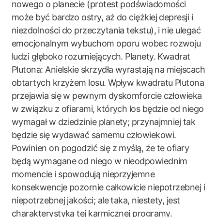
nowego o planecie (protest podświadomości
może być bardzo ostry, aż do ciężkiej depresji i
niezdolności do przeczytania tekstu), i nie ulegać
emocjonalnym wybuchom oporu wobec rozwoju
ludzi głęboko rozumiejących. Planety. Kwadrat
Plutona: Anielskie skrzydła wyrastają na miejscach
obtartych krzyżem losu. Wpływ kwadratu Plutona
przejawia się w pewnym dyskomforcie człowieka
w związku z ofiarami, których los będzie od niego
wymagał w dziedzinie planety; przynajmniej tak
będzie się wydawać samemu człowiekowi.
Powinien on pogodzić się z myślą, że te ofiary
będą wymagane od niego w nieodpowiednim
momencie i spowodują nieprzyjemne
konsekwencje pozornie całkowicie niepotrzebnej i
niepotrzebnej jakości; ale taka, niestety, jest
charakterystyka tej karmicznej programy.