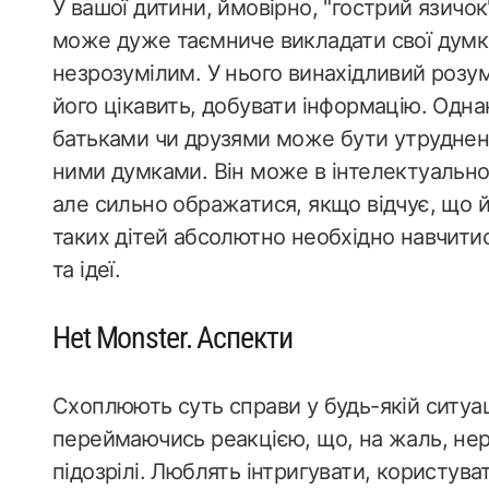
У вашої дитини, ймовірно, "гострий язичок"
може дуже таємниче викладати свої думки
незрозумілим. У нього винахідливий розу
його цікавить, добувати інформацію. Одна
батьками чи друзями може бути утруднени
ними думками. Він може в інтелектуальн
але сильно ображатися, якщо відчує, що й
таких дітей абсолютно необхідно навчити
та ідеї.
Het Monster. Аспекти
Схоплюють суть справи у будь-якій ситуа
переймаючись реакцією, що, на жаль, нер
підозрілі. Люблять інтригувати, користув