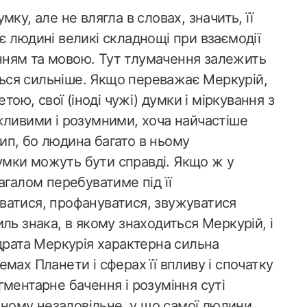
ку, але не влягла в словах, значить, її
є людині великі складнощі при взаємодії
ням та мовою. Тут тлумачення залежить
ється сильніше. Якщо переважає Меркурій,
тою, свої (іноді чужі) думки і міркування з
жливими і розумними, хоча найчастіше
п, бо людина багато в ньому
думки можуть бути справді. Якщо ж у
агалом перебуватиме під її
ватися, профануватися, звужуватися
ль знака, в якому знаходиться Меркурій, і
драта Меркурія характерна сильна
мах Планети і сферах її впливу і спочатку
ментарне бачення і розуміння суті
овному незадовільне, у що самої людини