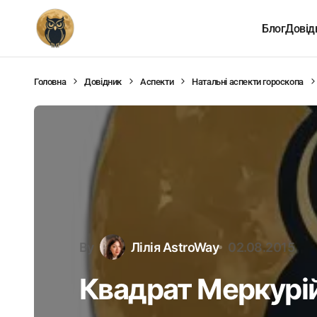
Блог
Довід
Головна
Довідник
Аспекти
Натальні аспекти гороскопа
By
Лілія AstroWay
02.08.2015
Квадрат Меркурій