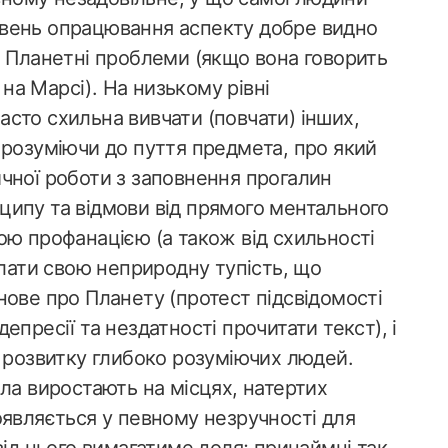
 Рівень опрацювання аспекту добре видно
о Планетні проблеми (якщо вона говорить
 на Марсі). На низькому рівні
сто схильна вивчати (повчати) інших,
 розуміючи до пуття предмета, про який
чної роботи з заповнення прогалин
ипу та відмови від прямого ментального
ою профанацією (а також від схильності
олати свою неприродну тупість, що
нове про Планету (протест підсвідомості
пресії та нездатності прочитати текст), і
у розвитку глибоко розуміючих людей.
ла виростають на місцях, натертих
оявляється у певному незручності для