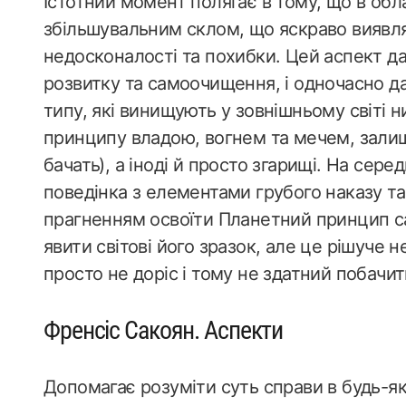
Істотний момент полягає в тому, що в обл
збільшувальним склом, що яскраво виявляє
недосконалості та похибки. Цей аспект д
розвитку та самоочищення, і одночасно да
типу, які винищують у зовнішньому світі н
принципу владою, вогнем та мечем, зали
бачать), а іноді й просто згарищі. На сер
поведінка з елементами грубого наказу та 
прагненням освоїти Планетний принцип с
явити світові його зразок, але це рішуче н
просто не доріс і тому не здатний побачи
Френсіс Сакоян. Аспекти
Допомагає розуміти суть справи в будь-як