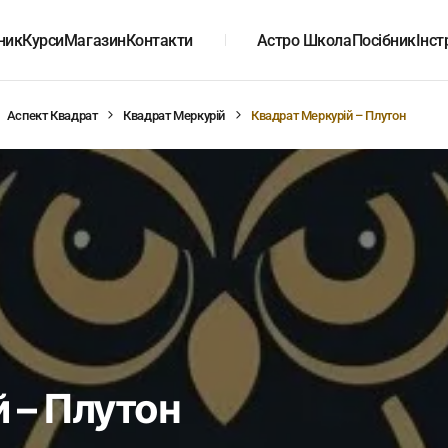
ник
Курси
Магазин
Контакти
Астро Школа
Посібник
Інст
Аспект Квадрат
Квадрат Меркурій
Квадрат Меркурій – Плутон
 – Плутон