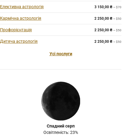
Елективна астрологія
3 150,00
₴
~ $70
Кармічна астрологія
2 250,00
₴
~ $50
Профорієнтація
2 250,00
₴
~ $50
Дитяча астрологія
2 250,00
₴
~ $50
Усі послуги
Спадний серп
Освітленість: 23%