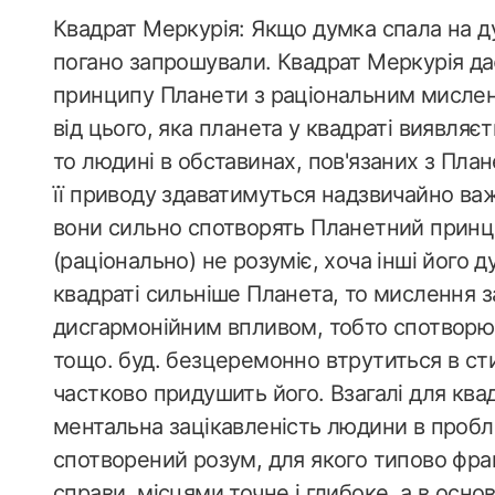
Квадрат Меркурія: Якщо думка спала на дум
погано запрошували. Квадрат Меркурія да
принципу Планети з раціональним мислен
від цього, яка планета у квадраті виявля
то людині в обставинах, пов'язаних з Плане
її приводу здаватимуться надзвичайно ва
вони сильно спотворять Планетний принци
(раціонально) не розуміє, хоча інші його 
квадраті сильніше Планета, то мислення з
дисгармонійним впливом, тобто спотворю
тощо. буд. безцеремонно втрутиться в сти
частково придушить його. Взагалі для ква
ментальна зацікавленість людини в пробле
спотворений розум, для якого типово фраг
справи, місцями точне і глибоке, а в осн