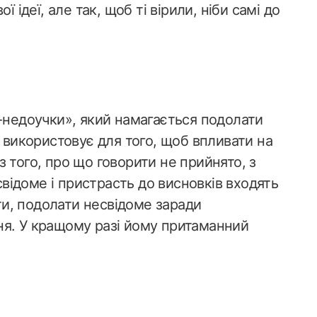
 ідеї, але так, щоб ті вірили, ніби самі до
а-недоучки», який намагається подолати
н використовує для того, щоб впливати на
 того, про що говорити не прийнято, з
ідоме і пристрасть до висновків входять
ити, подолати несвідоме заради
ня. У кращому разі йому притаманний