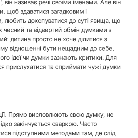
, він називає речі своїми іменами. Але він
, щоб здаватися загадковим і
м, любить докопуватися до суті явища, що
к чесний та відвертий обмін думками з
й: дитина просто не хоче ділитися з
ому відношенні бути нещадним до себе,
ого ідеї чи думки зазнають критики. Для
ся прислухатися та сприймати чужі думки
ції. Прямо висловлюють свою думку, не
ідко закінчується сваркою. Часто
атися підступними методами там, де слід