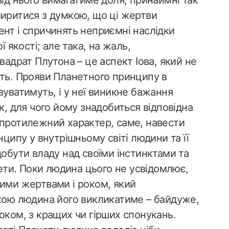
від нього вимагатиме доля; принаймні так
миритися з думкою, що ці жертви
ент і спричинять неприємні наслідки
ї якості; але така, на жаль,
вадрат Плутона – це аспект Іова, який не
ить. Прояви Планетного принципу в
вуватимуть, і у неї виникне бажання
к, для чого йому знадобиться відповідна
 протилежний характер, саме, навести
нципу у внутрішньому світі людини та її
добути владу над своїми інстинктами та
ти. Поки людина цього не усвідомлює,
кими жертвами і роком, який
якою людина його викликатиме – байдуже,
оком, з кращих чи гірших спонукань.