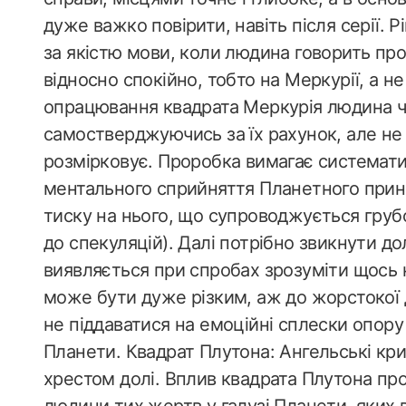
дуже важко повірити, навіть після серії.
за якістю мови, коли людина говорить пр
відносно спокійно, тобто на Меркурії, а не
опрацювання квадрата Меркурія людина ча
самостверджуючись за їх рахунок, але не
розмірковує. Проробка вимагає системати
ментального сприйняття Планетного принц
тиску на нього, що супроводжується груб
до спекуляцій). Далі потрібно звикнути д
виявляється при спробах зрозуміти щось 
може бути дуже різким, аж до жорстокої де
не піддаватися на емоційні сплески опор
Планети. Квадрат Плутона: Ангельські кри
хрестом долі. Вплив квадрата Плутона пр