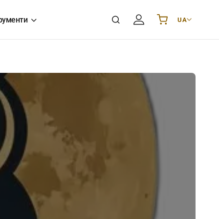
рументи
UA
Українська
UA
English
EN
Deutsch
DE
Polski
PL
Español
ES
Português
PT
हिन्दी
IN
Français
FR
한국어
KR