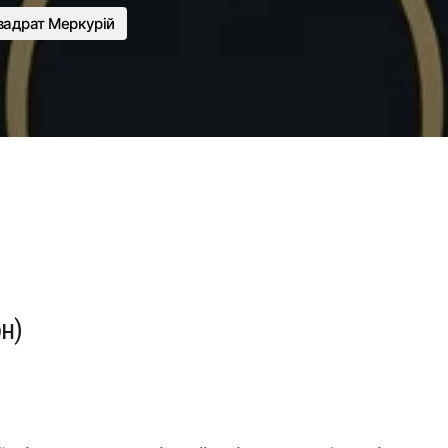
вадрат Меркурій
н)