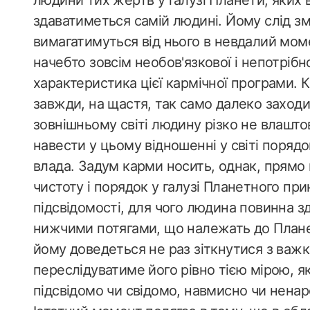
людини тих жертв у галузі Планети, яких 
здаватиметься самій людині. Йому слід з
вимагатимуться від нього в невдалий мом
начебто зовсім необов'язкової і непотрібно
характеристика цієї кармічної програми. К
завжди, на щастя, так само далеко заход
зовнішньому світі людину різко не влашто
навести у цьому відношенні у світі порядо
влада. Задум карми носить, однак, прямо
чистоту і порядок у галузі Планетного при
підсвідомості, для чого людина повинна з
нижчими потягами, що належать до Плане
йому доведеться не раз зіткнутися з важ
переслідуватиме його рівно тією мірою, 
підсвідомо чи свідомо, навмисно чи ненар