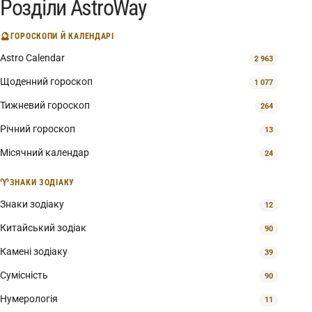
Розділи AstroWay
🔮
ГОРОСКОПИ Й КАЛЕНДАРІ
Astro Calendar
2 963
Щоденний гороскоп
1 077
Тижневий гороскоп
264
Річний гороскоп
13
Місячний календар
24
♈
ЗНАКИ ЗОДІАКУ
Знаки зодіаку
12
Китайський зодіак
90
Камені зодіаку
39
Сумісність
90
Нумерологія
11