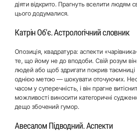
діяти відкрито. Прагнуть вселити людям свої
цього додумалися.
Катрін Об'є. Астрологічний словник
Опозиція, квадратура: аспекти «чарівник
те, що йому не до вподоби. Свій розум ві
людей або щоб здригати покрив таємниці з
однією метою — шокувати оточуючих. Несв
часом у суперечність, і він прагне витісн
можливості виносити категоричні суджен
дещо збочений гумор.
Авесалом Підводний. Аспекти