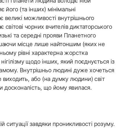
асті Планети людина володіє ніби
 його (та інших) мінімальні
ає великі можливості внутрішнього
є світові чорних вчителів диктаторського
изькі та середні прояви Планетного
шаючи місце лише найтоншим (яких не
едньому рівні характерна жорстка
нігілізму щодо інших, який поєднується із
амому. Внутрішньо людині дуже хочеться
е виходить, або (на думку людини) світ
ти досконалість, що йому явилася.
ій ситуації завдяки проникливості розуму.