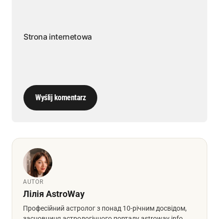
Strona internetowa
Wyślij komentarz
AUTOR
Лілія AstroWay
Професійний астролог з понад 10-річним досвідом,
засновниця астрологічного порталу astroway.info.