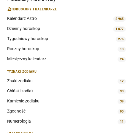
🔮
HOROSKOPY I KALENDARZE
Kalendarz Astro
2 965
Dzienny horoskop
1 077
Tygodniowy horoskop
276
Roczny horoskop
13
Miesięczny kalendarz
24
♈
ZNAKI ZODIAKU
Znaki zodiaku
12
Chiński zodiak
90
Kamienie zodiaku
39
Zgodność
90
Numerologia
11