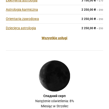
Elektywna astrologia
3 150,00
₴
~ $70
Astrologia karmiczna
2 250,00
₴
~ $50
Orientacja zawodowa
2 250,00
₴
~ $50
Dziecięca astrologia
2 250,00
₴
~ $50
Wszystkie usługi
Спадний серп
Natężenie oświetlenia: 8%
Miesiąc w Strzelec