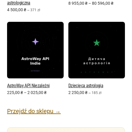
astrologiczna
8 955,00
₴
–
80 596,00
₴
4 500,00
₴
~ 371 zł
AstroWay API Niezależni
Dziecięca astrologia
225,00
₴
–
2 025,00
₴
2 250,00
₴
~ 185 zł
Przejdź do sklepu →