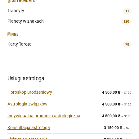
🌌
ASTRONOMIA
Transyty
11
Planety w znakach
120
🃏
INNE
Karty Tarota
78
Usługi astrologa
Horoskop urodzeniowy
4 500,00
₴
~ $100
Astrologia związków
4 500,00
₴
~ $100
Indywidualna prognoza astrologiczna
4 500,00
₴
~ $100
Konsultacja astrologa
3 150,00
₴
~ $70