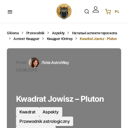
PL
Українська
UA
English
EN
Główna
Przewodnik
Aspekty
Натальні аспекти гороскопа
Аспект Квадрат
Квадрат Юпітер
Kwadrat Jowisz - Pluton
Deutsch
DE
Polski
PL
Español
ES
Przez
Лілія AstroWay
Português
PT
03.08.2015
हिन्दी
IN
Français
FR
한국어
KR
Kwadrat Jowisz – Pluton
Kwadrat
Aspekty
Przewodnik astrologiczny