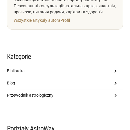
Персональні консультації: натальна карта, синастрія,
прогнози, питання родини, кар'єри та здоров'я.
Wszystkie artykuły autora
Profil
Kategorie
Biblioteka
Blog
Przewodnik astrologiczny
Podziały AstroWay