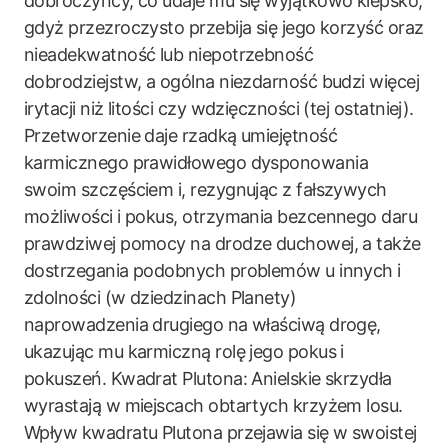
dobroczyńcy, co udaje mu się wyjątkowo kiepsko,
gdyż przezroczysto przebija się jego korzyść oraz
nieadekwatność lub niepotrzebność
dobrodziejstw, a ogólna niezdarność budzi więcej
irytacji niż litości czy wdzięczności (tej ostatniej).
Przetworzenie daje rzadką umiejętność
karmicznego prawidłowego dysponowania
swoim szczęściem i, rezygnując z fałszywych
możliwości i pokus, otrzymania bezcennego daru
prawdziwej pomocy na drodze duchowej, a także
dostrzegania podobnych problemów u innych i
zdolności (w dziedzinach Planety)
naprowadzenia drugiego na właściwą drogę,
ukazując mu karmiczną rolę jego pokus i
pokuszeń. Kwadrat Plutona: Anielskie skrzydła
wyrastają w miejscach obtartych krzyżem losu.
Wpływ kwadratu Plutona przejawia się w swoistej