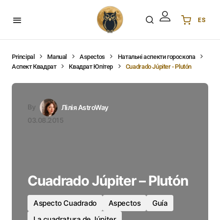
ES
Українська
UA
English
EN
Principal
Manual
Aspectos
Натальні аспекти гороскопа
Аспект Квадрат
Квадрат Юпітер
Cuadrado Júpiter - Plutón
Deutsch
DE
Polski
PL
Español
ES
By
Лілія AstroWay
Português
PT
03.08.2015
हिन्दी
IN
Français
FR
한국어
KR
Cuadrado Júpiter – Plutón
Aspecto Cuadrado
Aspectos
Guía
La cuadratura de Júpiter