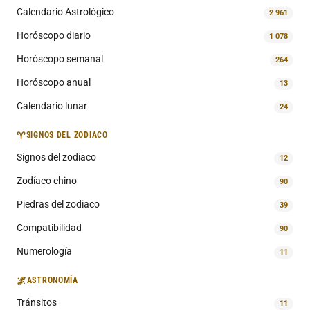
Calendario Astrológico
2 961
Horóscopo diario
1 078
Horóscopo semanal
264
Horóscopo anual
13
Calendario lunar
24
♈
SIGNOS DEL ZODIACO
Signos del zodiaco
12
Zodíaco chino
90
Piedras del zodiaco
39
Compatibilidad
90
Numerología
11
🌌
ASTRONOMÍA
Tránsitos
11