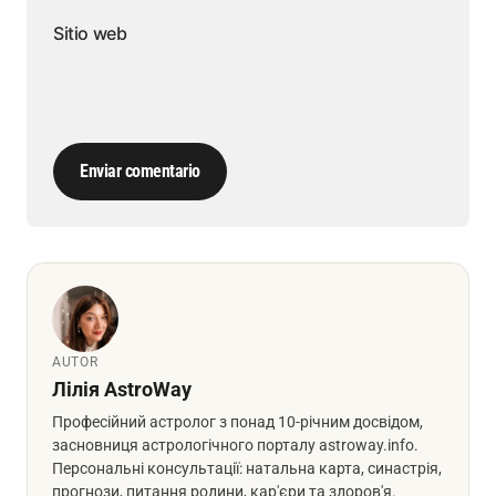
Sitio web
Enviar comentario
AUTOR
Лілія AstroWay
Професійний астролог з понад 10-річним досвідом,
засновниця астрологічного порталу astroway.info.
Персональні консультації: натальна карта, синастрія,
прогнози, питання родини, кар'єри та здоров'я.