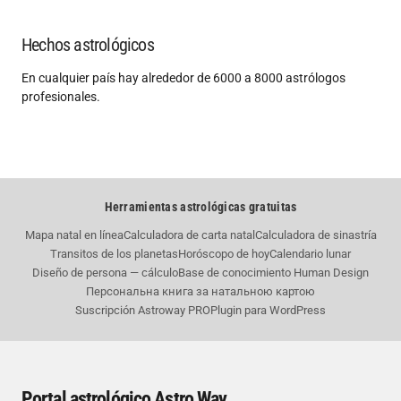
Hechos astrológicos
En cualquier país hay alrededor de 6000 a 8000 astrólogos
profesionales.
Herramientas astrológicas gratuitas
Mapa natal en línea
Calculadora de carta natal
Calculadora de sinastría
Transitos de los planetas
Horóscopo de hoy
Calendario lunar
Diseño de persona — cálculo
Base de conocimiento Human Design
Персональна книга за натальною картою
Suscripción Astroway PRO
Plugin para WordPress
Portal astrológico Astro Way