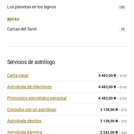
Los planetas en los signos
120
🃏
OTRO
Cartas del Tarot
78
Servicios de astrólogo
Carta natal
4 483,00
₴
~ $100
Astrología de relaciones
4 483,00
₴
~ $100
Pronóstico astrológico personal
4 483,00
₴
~ $100
Consulta con un astrólogo
3 138,00
₴
~ $70
Astrología electiva
3 138,00
₴
~ $70
Astrología kármica
2 242,00
₴
~ $50