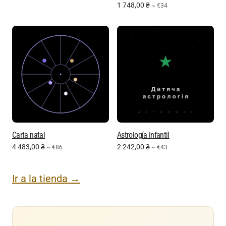
1 748,00
₴
~ €34
Carta natal
Astrología infantil
4 483,00
₴
2 242,00
₴
~ €86
~ €43
Ir a la tienda →