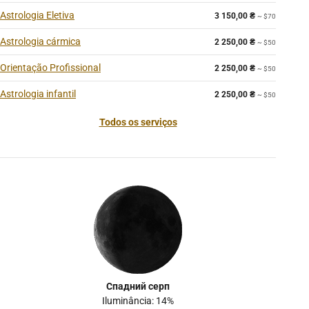
Astrologia Eletiva
3 150,00
₴
~ $70
Astrologia cármica
2 250,00
₴
~ $50
Orientação Profissional
2 250,00
₴
~ $50
Astrologia infantil
2 250,00
₴
~ $50
Todos os serviços
Спадний серп
Iluminância: 14%