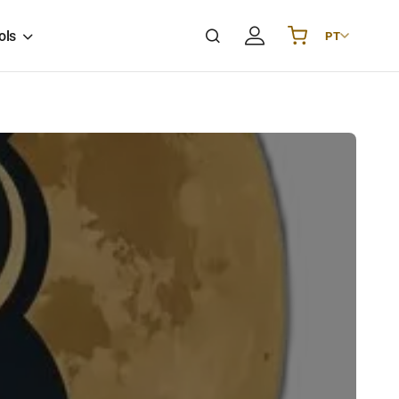
ols
PT
Українська
UA
English
EN
Deutsch
DE
Polski
PL
Español
ES
Português
PT
हिन्दी
IN
Français
FR
한국어
KR