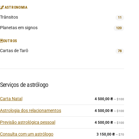
🌌
ASTRONOMIA
Trânsitos
11
Planetas em signos
120
🃏
OUTROS
Cartas de Tarô
78
Serviços de astrólogo
Carta Natal
4 500,00
₴
~ $100
Astrologia dos relacionamentos
4 500,00
₴
~ $100
Previsão astrológica pessoal
4 500,00
₴
~ $100
Consulta com um astrólogo
3 150,00
₴
~ $70