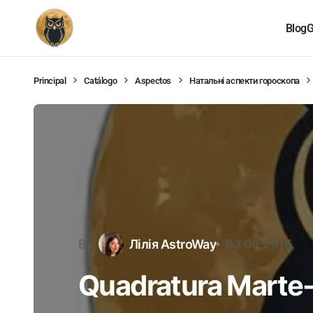
Blog
G
Principal
Catálogo
Aspectos
Натальні аспекти гороскопа
By
Лілія AstroWay
03.08.2015
Quadratura Marte-