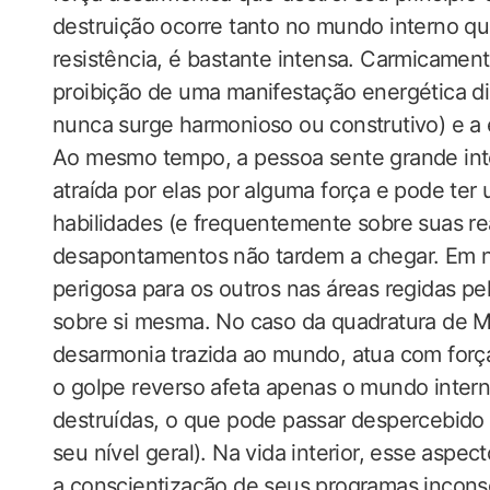
destruição ocorre tanto no mundo interno qu
resistência, é bastante intensa. Carmicament
proibição de uma manifestação energética dir
nunca surge harmonioso ou construtivo) e a e
Ao mesmo tempo, a pessoa sente grande inter
atraída por elas por alguma força e pode ter
habilidades (e frequentemente sobre suas re
desapontamentos não tardem a chegar. Em ní
perigosa para os outros nas áreas regidas pe
sobre si mesma. No caso da quadratura de Ma
desarmonia trazida ao mundo, atua com força
o golpe reverso afeta apenas o mundo intern
destruídas, o que pode passar despercebido 
seu nível geral). Na vida interior, esse aspe
a conscientização de seus programas inconsci