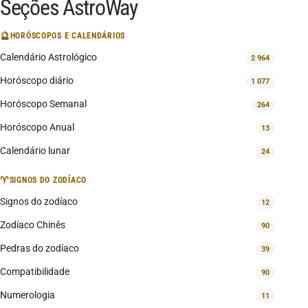
Seções AstroWay
🔮
HORÓSCOPOS E CALENDÁRIOS
Calendário Astrológico
2 964
Horóscopo diário
1 077
Horóscopo Semanal
264
Horóscopo Anual
13
Calendário lunar
24
♈
SIGNOS DO ZODÍACO
Signos do zodíaco
12
Zodíaco Chinês
90
Pedras do zodíaco
39
Compatibilidade
90
Numerologia
11