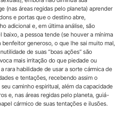
e sexuais), embora não diminua sua
e (nas áreas regidas pelo planeta) aprender
dons e portas que o destino abre,
 adicional e, em última análise, são
l baixo, a pessoa tende (se houver a mínima
enfeitor generoso, o que lhe sai muito mal,
inutilidade de suas “boas ações” são
ovoca mais irritação do que piedade ou
a rara habilidade de usar a sorte cármica de
idades e tentações, recebendo assim o
 seu caminho espiritual, além da capacidade
s e, nas áreas regidas pelo planeta, guiá-
papel cármico de suas tentações e ilusões.