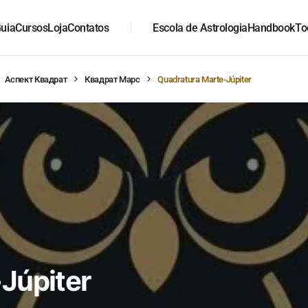
uia
Cursos
Loja
Contatos
Escola de Astrologia
Handbook
To
Аспект Квадрат
Квадрат Марс
Quadratura Marte-Júpiter
Júpiter