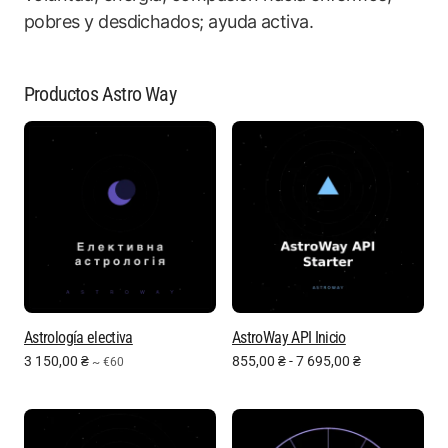
pobres y desdichados; ayuda activa.
Productos Astro Way
Astrología electiva
AstroWay API Inicio
3 150,00
₴
855,00
₴
-
7 695,00
₴
~ €60