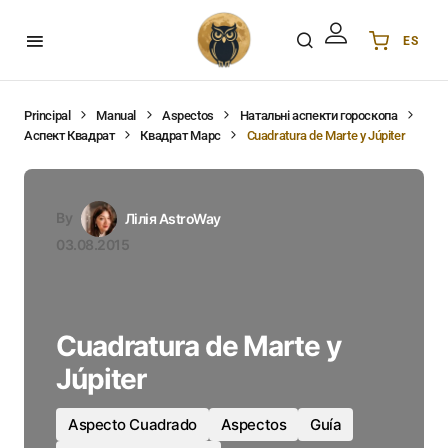
ES
Українська
UA
English
EN
Principal
Manual
Aspectos
Натальні аспекти гороскопа
Аспект Квадрат
Квадрат Марс
Cuadratura de Marte y Júpiter
Deutsch
DE
Polski
PL
Español
ES
By
Лілія AstroWay
Português
PT
03.08.2015
हिन्दी
IN
Français
FR
한국어
KR
Cuadratura de Marte y
Júpiter
Aspecto Cuadrado
Aspectos
Guía