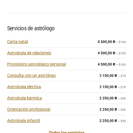
Servicios de astrólogo
Carta natal
4 500,00
₴
~ $100
Astrología de relaciones
4 500,00
₴
~ $100
Pronóstico astrológico personal
4 500,00
₴
~ $100
Consulta con un astrólogo
3 150,00
₴
~ $70
Astrología electiva
3 150,00
₴
~ $70
Astrología kármica
2 250,00
₴
~ $50
Orientación profesional
2 250,00
₴
~ $50
Astrología infantil
2 250,00
₴
~ $50
Todos los servicios