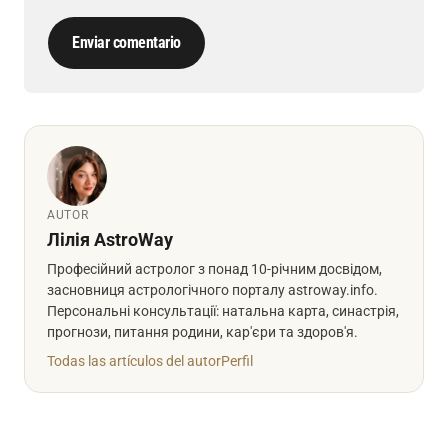
Enviar comentario
AUTOR
Лілія AstroWay
Професійний астролог з понад 10-річним досвідом,
засновниця астрологічного порталу astroway.info.
Персональні консультації: натальна карта, синастрія,
прогнози, питання родини, кар'єри та здоров'я.
Todas las artículos del autor
Perfil