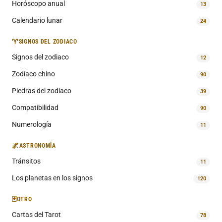
Horóscopo anual
13
Calendario lunar
24
♈
SIGNOS DEL ZODIACO
Signos del zodiaco
12
Zodíaco chino
90
Piedras del zodiaco
39
Compatibilidad
90
Numerología
11
🌌
ASTRONOMÍA
Tránsitos
11
Los planetas en los signos
120
🃏
OTRO
Cartas del Tarot
78