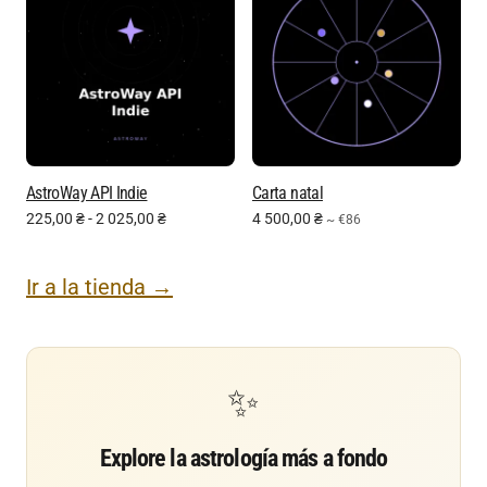
AstroWay API Indie
Carta natal
225,00
₴
-
2 025,00
₴
4 500,00
₴
~ €86
Ir a la tienda →
✨
Explore la astrología más a fondo