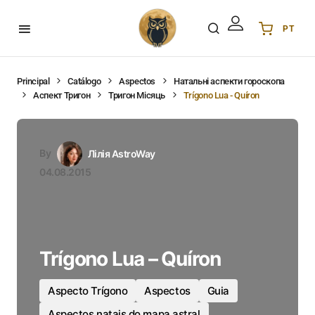
PT
Українська
UA
English
EN
Principal
Catálogo
Aspectos
Натальні аспекти гороскопа
Аспект Тригон
Тригон Місяць
Trígono Lua - Quíron
Deutsch
DE
Polski
PL
Español
ES
By
Лілія AstroWay
Português
PT
04.08.2015
हिन्दी
IN
Français
FR
한국어
KR
Trígono Lua – Quíron
Aspecto Trígono
Aspectos
Guia
Aspectos natais do mapa astral