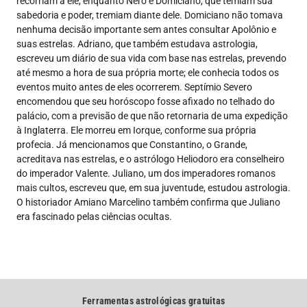
recorriam a ele, enquanto Nero e Domiciano, que temiam sua
sabedoria e poder, tremiam diante dele. Domiciano não tomava
nenhuma decisão importante sem antes consultar Apolônio e
suas estrelas. Adriano, que também estudava astrologia,
escreveu um diário de sua vida com base nas estrelas, prevendo
até mesmo a hora de sua própria morte; ele conhecia todos os
eventos muito antes de eles ocorrerem. Septímio Severo
encomendou que seu horóscopo fosse afixado no telhado do
palácio, com a previsão de que não retornaria de uma expedição
à Inglaterra. Ele morreu em Iorque, conforme sua própria
profecia. Já mencionamos que Constantino, o Grande,
acreditava nas estrelas, e o astrólogo Heliodoro era conselheiro
do imperador Valente. Juliano, um dos imperadores romanos
mais cultos, escreveu que, em sua juventude, estudou astrologia.
O historiador Amiano Marcelino também confirma que Juliano
era fascinado pelas ciências ocultas.
Ferramentas astrológicas gratuitas