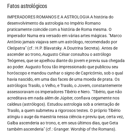
Fatos astrológicos
IMPERADORES ROMANOS E A ASTROLOGIA A história do
desenvolvimento da astrologia no Império Romano
praticamente coincide com a história de Roma mesma. O
imperador Numa era versado em várias artes mágicas. "Marco
Antônio jamais viajava sem um astrólogo, recomendado por
Cleópatra" (cf.: H.P. Blavatsky. A Doutrina Secreta). Antes de
ascender ao trono, Augusto César consultou o astrólogo
Teógenes, que se ajoelhou diante do jovem e previu sua chegada
ao poder. Augusto ficou tão impressionado que publicou seu
horóscopo e mandou cunhar o signo de Capricórnio, sob o qual
havia nascido, em uma das faces de uma moeda de prata. Os
astrólogos Trasilo, o Velho, e Trasilo, o Jovem, constantemente
assessoravam os imperadores Tibério e Nero. "Tibério, que não
acreditava em nada além de Júpiter, confiava cegamente nos
caldeus (astrólogos). Estudou astrologia sob a orientação de
Trasilo, a quem submeteu a rigorosos testes. O próprio Tibério
atingiu o auge da maestria nessa ciência e previu que, certa vez,
Galba ascenderia ao trono, e, em seus últimos dias, que Geta
também ascenderia" (cf.: Granger. Worship of the Romans).