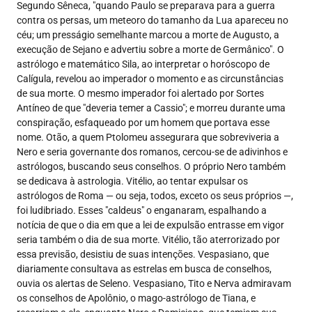
Segundo Sêneca, "quando Paulo se preparava para a guerra
contra os persas, um meteoro do tamanho da Lua apareceu no
céu; um presságio semelhante marcou a morte de Augusto, a
execução de Sejano e advertiu sobre a morte de Germânico". O
astrólogo e matemático Sila, ao interpretar o horóscopo de
Calígula, revelou ao imperador o momento e as circunstâncias
de sua morte. O mesmo imperador foi alertado por Sortes
Antíneo de que "deveria temer a Cassio"; e morreu durante uma
conspiração, esfaqueado por um homem que portava esse
nome. Otão, a quem Ptolomeu assegurara que sobreviveria a
Nero e seria governante dos romanos, cercou-se de adivinhos e
astrólogos, buscando seus conselhos. O próprio Nero também
se dedicava à astrologia. Vitélio, ao tentar expulsar os
astrólogos de Roma — ou seja, todos, exceto os seus próprios —,
foi ludibriado. Esses "caldeus" o enganaram, espalhando a
notícia de que o dia em que a lei de expulsão entrasse em vigor
seria também o dia de sua morte. Vitélio, tão aterrorizado por
essa previsão, desistiu de suas intenções. Vespasiano, que
diariamente consultava as estrelas em busca de conselhos,
ouvia os alertas de Seleno. Vespasiano, Tito e Nerva admiravam
os conselhos de Apolônio, o mago-astrólogo de Tiana, e