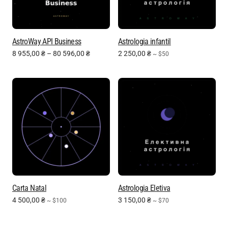
AstroWay API Business
Astrologia infantil
8 955,00
₴
–
80 596,00
₴
2 250,00
₴
~ $50
Carta Natal
Astrologia Eletiva
4 500,00
₴
3 150,00
₴
~ $100
~ $70