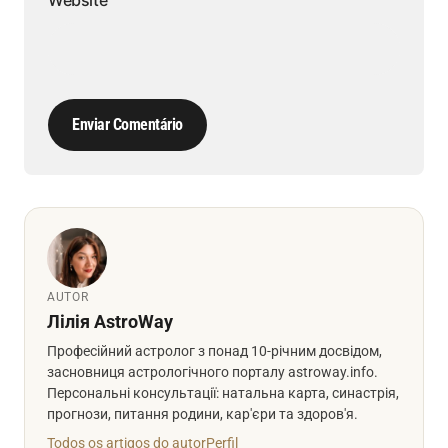
Website
Enviar Comentário
AUTOR
Лілія AstroWay
Професійний астролог з понад 10-річним досвідом,
засновниця астрологічного порталу astroway.info.
Персональні консультації: натальна карта, синастрія,
прогнози, питання родини, кар'єри та здоров'я.
Todos os artigos do autor
Perfil