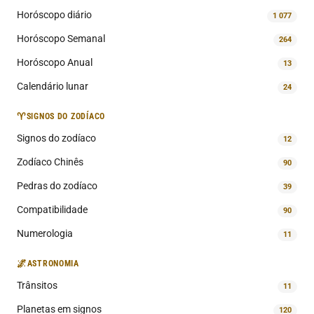
Horóscopo diário
1 077
Horóscopo Semanal
264
Horóscopo Anual
13
Calendário lunar
24
♈
SIGNOS DO ZODÍACO
Signos do zodíaco
12
Zodíaco Chinês
90
Pedras do zodíaco
39
Compatibilidade
90
Numerologia
11
🌌
ASTRONOMIA
Trânsitos
11
Planetas em signos
120