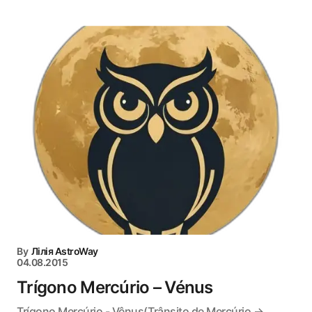
By
Лілія AstroWay
04.08.2015
Trígono Mercúrio – Vénus
Trígono Mercúrio - Vênus(Trânsito de Mercúrio →