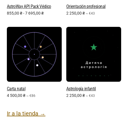
AstroWay API Pack Védico
Orientación profesional
855,00
₴
-
7 695,00
₴
2 250,00
₴
~ €43
Carta natal
Astrología infantil
4 500,00
₴
2 250,00
₴
~ €86
~ €43
Ir a la tienda →