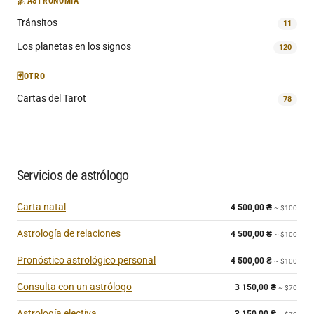
🌌
ASTRONOMÍA
Tránsitos
11
Los planetas en los signos
120
🃏
OTRO
Cartas del Tarot
78
Servicios de astrólogo
Carta natal
4 500,00
₴
~ $100
Astrología de relaciones
4 500,00
₴
~ $100
Pronóstico astrológico personal
4 500,00
₴
~ $100
Consulta con un astrólogo
3 150,00
₴
~ $70
Astrología electiva