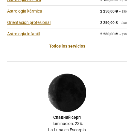
3 150,00
₴
~ $70
Astrología kármica
2 250,00
₴
~ $50
Orientación profesional
2 250,00
₴
~ $50
Astrología infantil
2 250,00
₴
~ $50
Todos los servicios
Спадний серп
Iluminación: 23%
La Luna en Escorpio