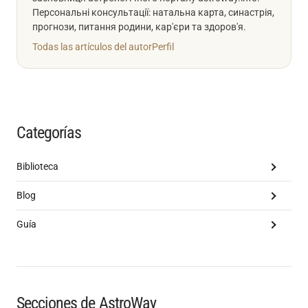
Персональні консультації: натальна карта, синастрія,
прогнози, питання родини, кар'єри та здоров'я.
Todas las artículos del autor
Perfil
Categorías
Biblioteca
Blog
Guía
Secciones de AstroWay