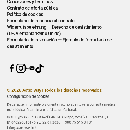
Condiciones y términos
Contrato de oferta pública
Política de cookies
Formulario de renuncia al contrato
Widerrufsbelehrung — Derecho de desistimiento
(UE/Alemania/Reino Unido)
Formulario de revocación — Ejemplo de formulario de
desistimiento
© 2026 Astro Way | Todos los derechos reservados
Configuración de cookies
De carácter informativo y orientativo; no sustituye la consulta médica,
psicológica, financiera o jurídica profesional.
ФОП Бурхан Лілія Олексіївна · м. Дніпро, Україна · Реєстрація
№ 046226016175 від 22.01.2026 ·
+380 75 615 34 31
·
info@astroway.info