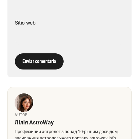
Sitio web
Enviar comentario
AUTOR
Лілія AstroWay
Професійний астролог з понад 10-річним досвідом,
засновниця астрологічного порталу astroway.info.