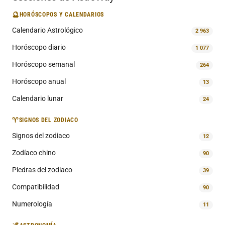
🔮
HORÓSCOPOS Y CALENDARIOS
Calendario Astrológico
2 963
Horóscopo diario
1 077
Horóscopo semanal
264
Horóscopo anual
13
Calendario lunar
24
♈
SIGNOS DEL ZODIACO
Signos del zodiaco
12
Zodíaco chino
90
Piedras del zodiaco
39
Compatibilidad
90
Numerología
11