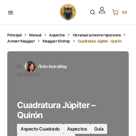
ES
Українська
UA
English
EN
Principal
Manual
Aspectos
Натальні аспекти гороскопа
Аспект Квадрат
Квадрат Юпітер
Cuadratura Júpiter - Quirón
Deutsch
DE
Polski
PL
Español
ES
By
Лілія AstroWay
Português
PT
03.08.2015
हिन्दी
IN
Français
FR
한국어
KR
Cuadratura Júpiter –
Quirón
Aspecto Cuadrado
Aspectos
Guía