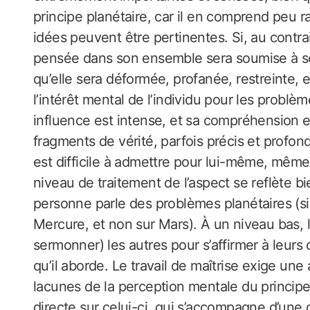
principe planétaire, car il en comprend peu 
idées peuvent être pertinentes. Si, au contrair
pensée dans son ensemble sera soumise à so
qu’elle sera déformée, profanée, restreinte, 
l’intérêt mental de l’individu pour les problè
influence est intense, et sa compréhension es
fragments de vérité, parfois précis et profond
est difficile à admettre pour lui-même, même
niveau de traitement de l’aspect se reflète bi
personne parle des problèmes planétaires (si 
Mercure, et non sur Mars). À un niveau bas, l
sermonner) les autres pour s’affirmer à leur
qu’il aborde. Le travail de maîtrise exige u
lacunes de la perception mentale du principe
directe sur celui-ci, qui s’accompagne d’une 