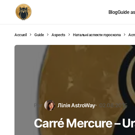
Blog
Guide as
Accueil
Guide
Aspects
Натальні аспекти гороскопа
Асп
Par
Лілія AstroWay
02.08.2015
Carré Mercure – U