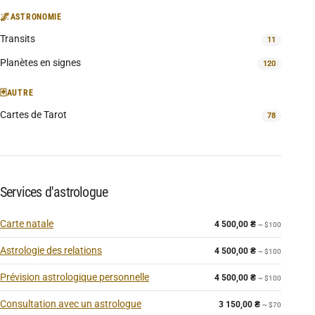
🌌
ASTRONOMIE
Transits
11
Planètes en signes
120
🃏
AUTRE
Cartes de Tarot
78
Services d'astrologue
Carte natale
4 500,00
₴
~ $100
Astrologie des relations
4 500,00
₴
~ $100
Prévision astrologique personnelle
4 500,00
₴
~ $100
Consultation avec un astrologue
3 150,00
₴
~ $70