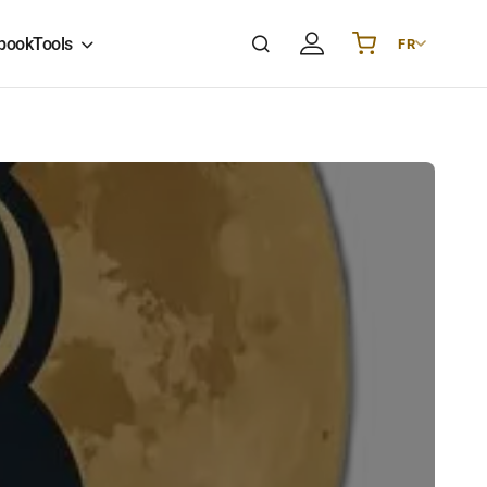
book
Tools
FR
Українська
UA
English
EN
Deutsch
DE
Polski
PL
Español
ES
Português
PT
हिन्दी
IN
Français
FR
한국어
KR