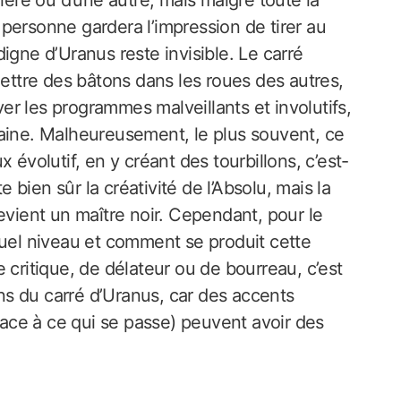
nière ou d’une autre, mais malgré toute la
a personne gardera l’impression de tirer au
igne d’Uranus reste invisible. Le carré
mettre des bâtons dans les roues des autres,
aver les programmes malveillants et involutifs,
maine. Malheureusement, le plus souvent, ce
ux évolutif, en y créant des tourbillons, c’est-
bien sûr la créativité de l’Absolu, mais la
evient un maître noir. Cependant, pour le
à quel niveau et comment se produit cette
de critique, de délateur ou de bourreau, c’est
ons du carré d’Uranus, car des accents
 face à ce qui se passe) peuvent avoir des