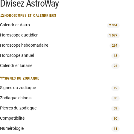
Divisez AstroWay
🔮
HOROSCOPES ET CALENDRIERS
Calendrier Astro
2 964
Horoscope quotidien
1 077
Horoscope hebdomadaire
264
Horoscope annuel
13
Calendrier lunaire
24
♈
SIGNES DU ZODIAQUE
Signes du zodiaque
12
Zodiaque chinois
90
Pierres du zodiaque
39
Compatibilité
90
Numérologie
11