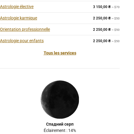
Astrologie élective
3 150,00
₴
~ $70
Astrologie karmique
2 250,00
₴
~ $50
Orientation professionnelle
2 250,00
₴
~ $50
Astrologie pour enfants
2 250,00
₴
~ $50
Tous les services
Спадний серп
Éclairement : 14%