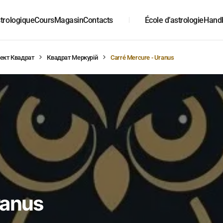
trologique
Cours
Magasin
Contacts
École d’astrologie
Hand
ект Квадрат
Квадрат Меркурій
Carré Mercure - Uranus
ranus