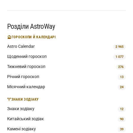
Розділи AstroWay
🔮
ГОРОСКОПИ Й КАЛЕНДАРІ
Astro Calendar
2 965
Щоденний гороскоп
1 077
Тижневий гороскоп
276
Річний гороскоп
13
Місячний календар
24
♈
ЗНАКИ ЗОДІАКУ
Знаки зодіаку
12
Китайський зодіак
90
Камені зодіаку
39