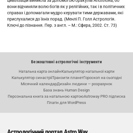
цивілізацій виникла за допомогою оракулів Аполлона, бо
вони відчиняли волю богів як у релігійних, так і в політичних
справах і допомагали мудро керувати тими державами, які
прислухалися до їхніх порад. (Менлі П. Голл Астрологія.
Ключі до пізнання. Пер. з англ. – М.: Сфера, 2002. Ст. 73)
Безкоштовні астрологічні інструменти
Натальна карта онлайн
Калькулятор натальної карти
Калькулятор синастрії
Транзити планет
Гороскоп на сьогодні
Місячний календар
Дизайн людини — розрахунок
База знань Human Design
Персональна книга за натальною картою
Astroway PRO підписка
Плагін для WordPress
Астрологічний портал Astro Way