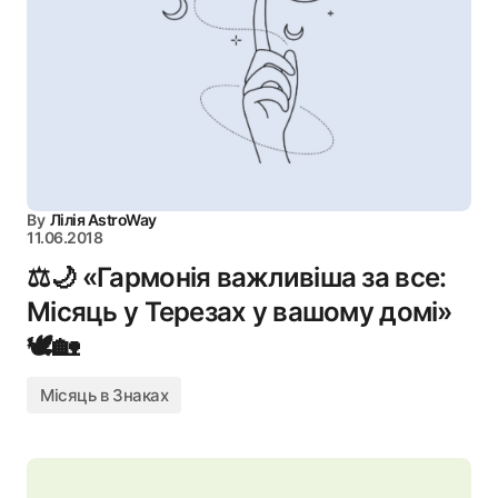
By
Лілія AstroWay
11.06.2018
⚖️🌙 «Гармонія важливіша за все:
Місяць у Терезах у вашому домі»
🕊️🏡
Місяць в Знаках