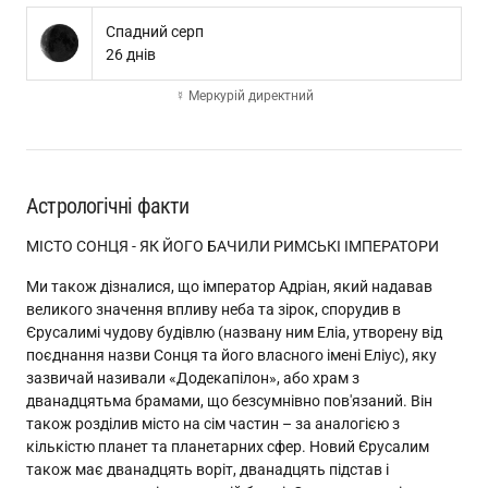
Спадний серп
26 днів
☿ Меркурій директний
Астрологічні факти
МІСТО СОНЦЯ - ЯК ЙОГО БАЧИЛИ РИМСЬКІ ІМПЕРАТОРИ
Ми також дізналися, що імператор Адріан, який надавав
великого значення впливу неба та зірок, спорудив в
Єрусалимі чудову будівлю (названу ним Еліа, утворену від
поєднання назви Сонця та його власного імені Еліус), яку
зазвичай називали «Додекапілон», або храм з
дванадцятьма брамами, що безсумнівно пов'язаний. Він
також розділив місто на сім частин – за аналогією з
кількістю планет та планетарних сфер. Новий Єрусалим
також має дванадцять воріт, дванадцять підстав і