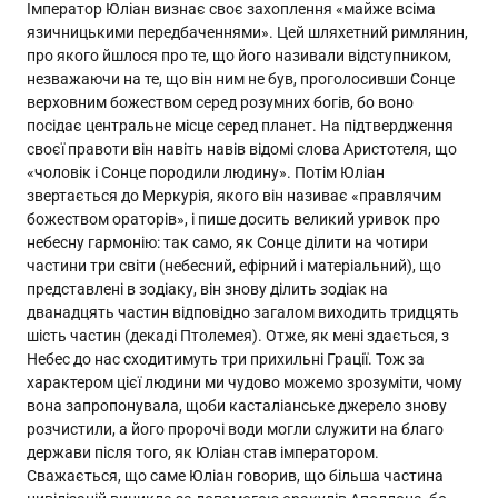
Імператор Юліан визнає своє захоплення «майже всіма
язичницькими передбаченнями». Цей шляхетний римлянин,
про якого йшлося про те, що його називали відступником,
незважаючи на те, що він ним не був, проголосивши Сонце
верховним божеством серед розумних богів, бо воно
посідає центральне місце серед планет. На підтвердження
своєї правоти він навіть навів відомі слова Аристотеля, що
«чоловік і Сонце породили людину». Потім Юліан
звертається до Меркурія, якого він називає «правлячим
божеством ораторів», і пише досить великий уривок про
небесну гармонію: так само, як Сонце ділити на чотири
частини три світи (небесний, ефірний і матеріальний), що
представлені в зодіаку, він знову ділить зодіак на
дванадцять частин відповідно загалом виходить тридцять
шість частин (декаді Птолемея). Отже, як мені здається, з
Небес до нас сходитимуть три прихильні Грації. Тож за
характером цієї людини ми чудово можемо зрозуміти, чому
вона запропонувала, щоби касталіанське джерело знову
розчистили, а його пророчі води могли служити на благо
держави після того, як Юліан став імператором.
Сважається, що саме Юліан говорив, що більша частина