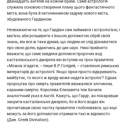
дванадцять ангелів на кожній брамі. Саме астрологія
служила основою створення плану цього фантастичного
міста, вона була й натхненником задуму нового міста,
збудованого Гардіаном.
Незважаючи на те, що Гардіан сам займався і астрологією, і
магією, аби розширити з їхньою допомогою обрій своїх
знань, він все ж таки думав, що людям не слід дізнаватися
про свою долю, вдаючись до цих наук. Нині прийнято
вважати, що саме завдяки допомозі пророчих вод
касталіанського джерела він вступив на трон правителя.
«Можна згадати, – пише В.Р.Голідей, – ставлення римських
імператорів до астрології. Якщо зірки просто відкривають
майбутнє, то якого ж вреду може надати астролог? Однак
пророцтва про смерть правителів вважалися злочином,
караним смертю. Королева Єлизавета теж бачила
аналогічний указ в Англії. Кажуть, що Гарді-, ан покаравши
закрити касталіанське джерело, бо в його водах він
прочитавши свою частку правителя і побоювався, що інші
можуть за його допомогою отримати такі ж відомості»
(Див. Greek Divination).