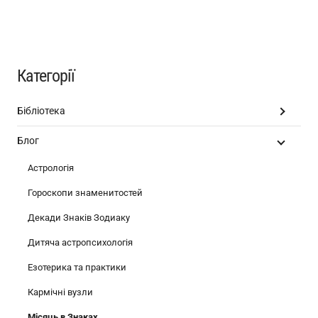
Категорії
Бібліотека
Блог
Астрологія
Гороскопи знаменитостей
Декади Знаків Зодиаку
Дитяча астропсихологія
Езотерика та практики
Кармічні вузли
Місяць в Знаках