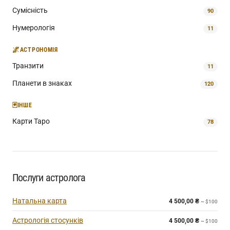
Сумісність
90
Нумерологія
11
🌌
АСТРОНОМІЯ
Транзити
11
Планети в знаках
120
🃏
ІНШЕ
Карти Таро
78
Послуги астролога
Натальна карта
4 500,00
₴
~ $100
Астрологія стосунків
4 500,00
₴
~ $100