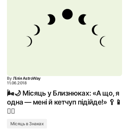
By
Лілія AstroWay
11.06.2018
🌬️🌙 Місяць у Близнюках: «А що, я
одна — мені й кетчуп підійде!» 🥄📱
👯‍♀️
Місяць в Знаках