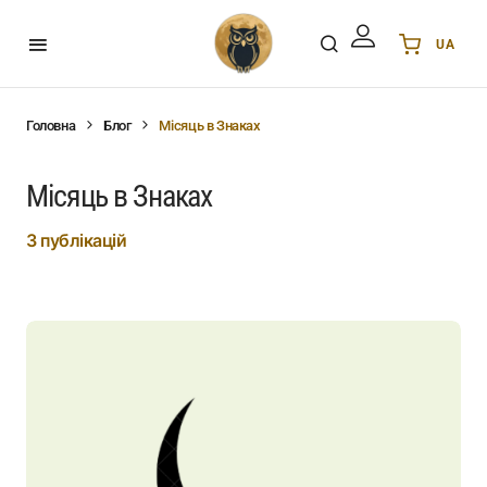
UA
Українська
UA
English
EN
Головна
Блог
Місяць в Знаках
Deutsch
DE
Polski
PL
Місяць в Знаках
Español
ES
3 публікацій
Português
PT
हिन्दी
IN
Français
FR
한국어
KR