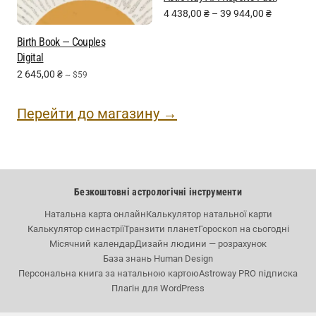
4 438,00
₴
–
39 944,00
₴
Birth Book — Couples
Digital
2 645,00
₴
~ $59
Перейти до магазину →
Безкоштовні астрологічні інструменти
Натальна карта онлайн
Калькулятор натальної карти
Калькулятор синастрії
Транзити планет
Гороскоп на сьогодні
Місячний календар
Дизайн людини — розрахунок
База знань Human Design
Персональна книга за натальною картою
Astroway PRO підписка
Плагін для WordPress