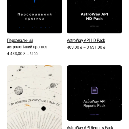
Персональний
AstroWay API HD Pack
астрологічний прогноз
403,00
₴
–
3 631,00
₴
4 483,00
₴
~ $100
AstroWay API Reports Pack