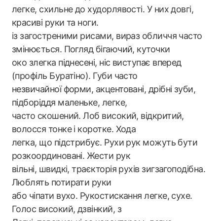
легке, схильне до худорлявості. У них довгі,
красиві руки та ноги.
із загостреними рисами, вираз обличчя часто
змінюється. Погляд бігаючий, куточки
око злегка піднесені, ніс виступає вперед
(профіль Буратіно). Губи часто
незвичайної форми, акцентовані, дрібні зуби,
підборіддя маленьке, легке,
часто скошений. Лоб високий, відкритий,
волосся тонке і коротке. Хода
легка, що підстрибує. Рухи рук можуть бути
розкоординовані. Жести рук
вільні, швидкі, траєкторія рухів зигзагоподібна.
Люблять потирати руки
або чіпати вухо. Рукостискання легке, сухе.
Голос високий, дзвінкий, з