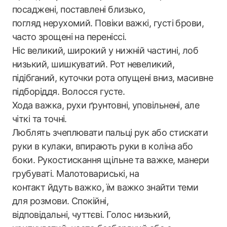
посаджені, поставлені близько,
погляд нерухомий. Повіки важкі, густі брови,
часто зрощені на переніссі.
Ніс великий, широкий у нижній частині, лоб
низький, шишкуватий. Рот невеликий,
підібганий, куточки рота опущені вниз, масивне
підборіддя. Волосся густе.
Хода важка, рухи ґрунтовні, уповільнені, але
чіткі та точні.
Люблять зчеплювати пальці рук або стискати
руки в кулаки, впирають руки в коліна або
боки. Рукостискання щільне та важке, манери
грубуваті. Малотовариські, на
контакт йдуть важко, їм важко знайти теми
для розмови. Спокійні,
відповідальні, чуттєві. Голос низький,