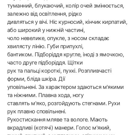
туманний, блукаючий, колір очей змінюється,
залежно від освітлення, рідко
дивляться у вічі. Ніс курносий, кінчик кирпатий,
або широкий у нижній частині,
чоло невелике, опукле, з носом складає
хвилясту лінію. Губи припухлі,
бантиком. Підборіддя кругле, іноді з ямочкою,
часто друге підборіддя. Щітки
рук та пальці короткі, пухкі. Розпливчасті
форми, бліда шкіра. Дії
уповільнені. За характером здаються м'якими
та ніжними. Плавна хода, ногу
ставлять м'яко, розгойдують стегнами. Рухи
рук плавно сповільнені.
Рукостискання мляве та вологе. Мають
вкрадливі (котячі) манери. Голос м'який,