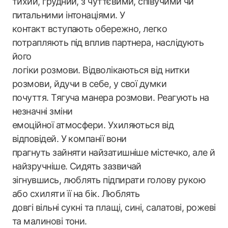
тихий, грудний, з чуттєвими, співучими чи
питальними інтонаціями. У
контакт вступають обережно, легко
потрапляють під вплив партнера, наслідують
його
логіки розмови. Відволікаються від нитки
розмови, йдучи в себе, у свої думки
почуття. Тягуча манера розмови. Реагують на
незначні зміни
емоційної атмосфери. Ухиляються від
відповідей. У компанії вони
прагнуть зайняти найзатишніше містечко, але й
найзручніше. Сидять зазвичай
зігнувшись, люблять підпирати голову рукою
або схиляти її на бік. Люблять
довгі вільні сукні та плащі, сині, салатові, рожеві
та малинові тони.