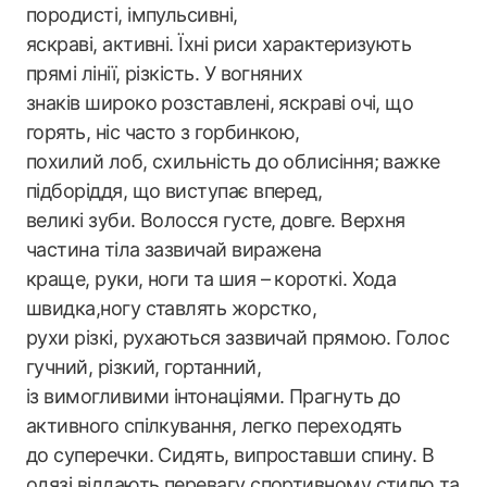
породисті, імпульсивні,
яскраві, активні. Їхні риси характеризують
прямі лінії, різкість. У вогняних
знаків широко розставлені, яскраві очі, що
горять, ніс часто з горбинкою,
похилий лоб, схильність до облисіння; важке
підборіддя, що виступає вперед,
великі зуби. Волосся густе, довге. Верхня
частина тіла зазвичай виражена
краще, руки, ноги та шия – короткі. Хода
швидка,ногу ставлять жорстко,
рухи різкі, рухаються зазвичай прямою. Голос
гучний, різкий, гортанний,
із вимогливими інтонаціями. Прагнуть до
активного спілкування, легко переходять
до суперечки. Сидять, випроставши спину. В
одязі віддають перевагу спортивному стилю та