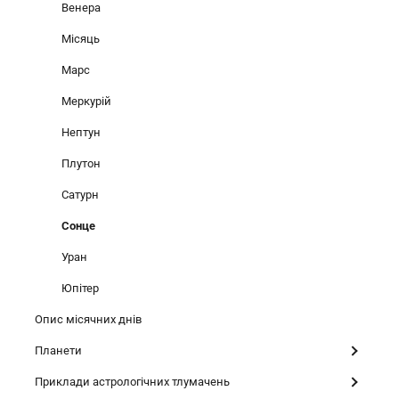
Венера
Місяць
Марс
Меркурій
Нептун
Плутон
Сатурн
Сонце
Уран
Юпітер
Опис місячних днів
Планети
Приклади астрологічних тлумачень