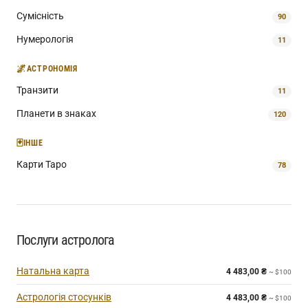
Сумісність
90
Нумерологія
11
🌌
АСТРОНОМІЯ
Транзити
11
Планети в знаках
120
🃏
ІНШЕ
Карти Таро
78
Послуги астролога
Натальна карта
4 483,00
₴
~ $100
Астрологія стосунків
4 483,00
₴
~ $100