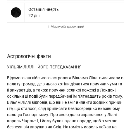
Остання чверть
22 дні
☿ Меркурій директний
Астрологічні факти
УІЛЬЯМ ЛІЛЛІ І ЙОГО ПЕРЕДКАЗАННЯ
Відомого англійського астролога Вільяма Ліллі викликали в
палату громад, де в нього хотіли дізнатися причини чуми та
її винуватців, а також причини великої пожежі в Лондоні,
оскільки ці події були передбачені їм п'ятнадцять років тому.
Вільям Ліллі відповів, що він не зміг виявити жодних причин
і те, що сталося, слід приписати безпосередньо вказівному
пальцю Господньому. Про свою долю справлявся у Ліллі
король Чарльз I, і йому було надано пораду, щоб з метою
безпеки він вирушив на Схід. Натомість король поїхав на