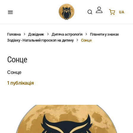
UA
Українська
UA
English
EN
Головна
Довідник
Дитяча астрологія
Планети у знаках
Зодіаку - Натальний гороскоп на дитину
Сонце
Deutsch
DE
Polski
PL
Сонце
Español
ES
Português
PT
Сонце
हिन्दी
IN
1 публікація
Français
FR
한국어
KR