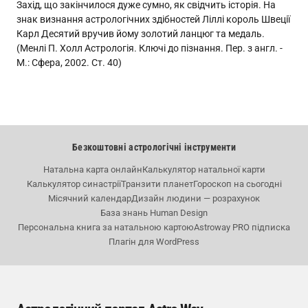
Захід, що закінчилося дуже сумно, як свідчить історія. На
знак визнання астрологічних здібностей Ліллі король Швеції
Карл Десятий вручив йому золотий ланцюг та медаль.
(Менлі П. Холл Астрологія. Ключі до пізнання. Пер. з англ. -
М.: Сфера, 2002. Ст. 40)
Безкоштовні астрологічні інструменти
Натальна карта онлайн
Калькулятор натальної карти
Калькулятор синастрії
Транзити планет
Гороскоп на сьогодні
Місячний календар
Дизайн людини — розрахунок
База знань Human Design
Персональна книга за натальною картою
Astroway PRO підписка
Плагін для WordPress