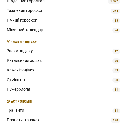
Щоденний гороскоп
1 077
Тижневий гороскоп
264
Річний гороскоп
13
Місячний календар
24
♈
ЗНАКИ ЗОДІАКУ
Знаки зодіаку
12
Китайський зодіак
90
Камені зодіаку
39
Сумісність
90
Нумерологія
11
🌌
АСТРОНОМІЯ
Транзити
11
Планети в знаках
120