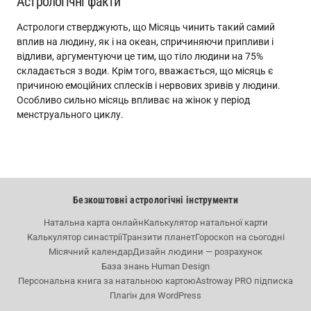
Астрологічні факти
Астрологи стверджують, що Місяць чинить такий самий
вплив на людину, як і на океан, спричиняючи припливи і
відливи, аргументуючи це тим, що тіло людини на 75%
складається з води. Крім того, вважається, що місяць є
причиною емоційних сплесків і нервових зривів у людини.
Особливо сильно місяць впливає на жінок у період
менструального циклу.
Безкоштовні астрологічні інструменти
Натальна карта онлайн
Калькулятор натальної карти
Калькулятор синастрії
Транзити планет
Гороскоп на сьогодні
Місячний календар
Дизайн людини — розрахунок
База знань Human Design
Персональна книга за натальною картою
Astroway PRO підписка
Плагін для WordPress