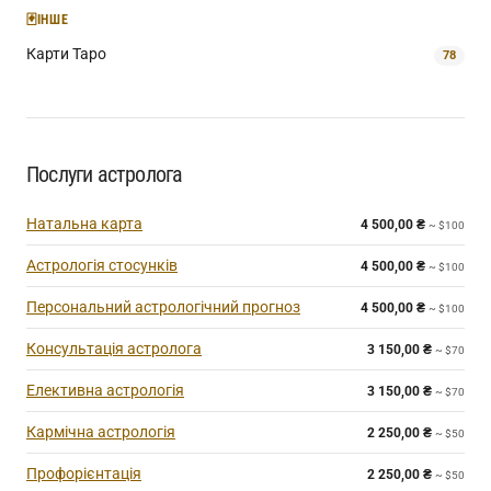
🃏
ІНШЕ
Карти Таро
78
Послуги астролога
Натальна карта
4 500,00
₴
~ $100
Астрологія стосунків
4 500,00
₴
~ $100
Персональний астрологічний прогноз
4 500,00
₴
~ $100
Консультація астролога
3 150,00
₴
~ $70
Елективна астрологія
3 150,00
₴
~ $70
Кармічна астрологія
2 250,00
₴
~ $50
Профорієнтація
2 250,00
₴
~ $50