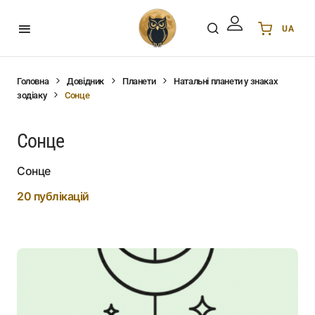
UA
Українська
UA
English
EN
Головна
Довідник
Планети
Натальні планети у знаках
зодіаку
Сонце
Deutsch
DE
Polski
PL
Сонце
Español
ES
Português
PT
Сонце
हिन्दी
IN
20 публікацій
Français
FR
한국어
KR