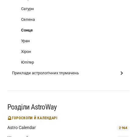
Сатурн
Селена
Сонце
Уран
Хірон
Юпітер
Приклади астрологічних тлумачень
Розділи AstroWay
🔮
ГОРОСКОПИ Й КАЛЕНДАРІ
Astro Calendar
2 964