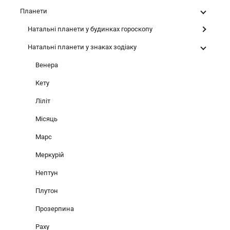
Планети
Натальні планети у будинках гороскопу
Натальні планети у знаках зодіаку
Венера
Кету
Ліліт
Місяць
Марс
Меркурій
Нептун
Плутон
Прозерпина
Раху