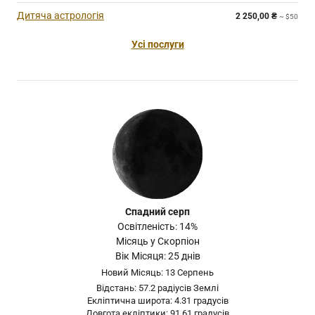
Дитяча астрологія
2 250,00
₴
~ $50
Усі послуги
Спадний серп
Освітленість: 14%
Місяць у Скорпіон
Вік Місяця: 25 днів
Новий Місяць: 13 Серпень
Відстань: 57.2 радіусів Землі
Екліптична широта: 4.31 градусів
Довгота екліптики: 91.61 градусів