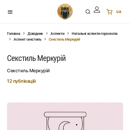
UA
Українська
UA
English
EN
Головна
Довідник
Аспекти
Натальні аспекти гороскопа
Аспект секстиль
Секстиль Меркурій
Deutsch
DE
Polski
PL
Секстиль Меркурій
Español
ES
Português
PT
Секстиль Меркурій
हिन्दी
IN
12 публікацій
Français
FR
한국어
KR