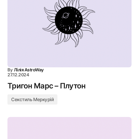
By
Лілія AstroWay
27.12.2024
Тригон Марс – Плутон
Секстиль Меркурій