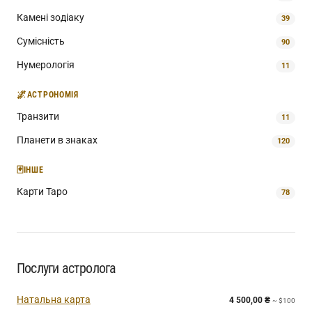
Камені зодіаку
39
Сумісність
90
Нумерологія
11
🌌
АСТРОНОМІЯ
Транзити
11
Планети в знаках
120
🃏
ІНШЕ
Карти Таро
78
Послуги астролога
Натальна карта
4 500,00
₴
~ $100