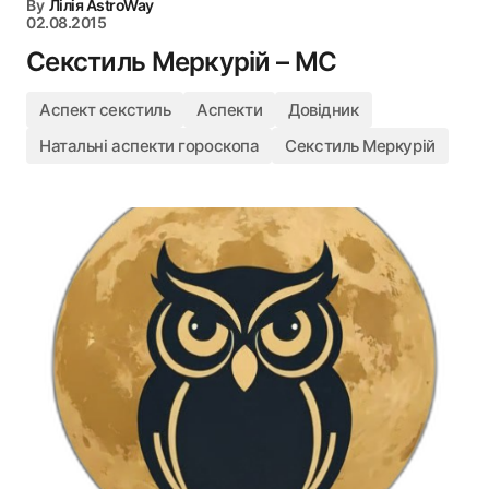
By
Лілія AstroWay
02.08.2015
Секстиль Меркурій – MC
Аспект секстиль
Аспекти
Довідник
Натальні аспекти гороскопа
Секстиль Меркурій