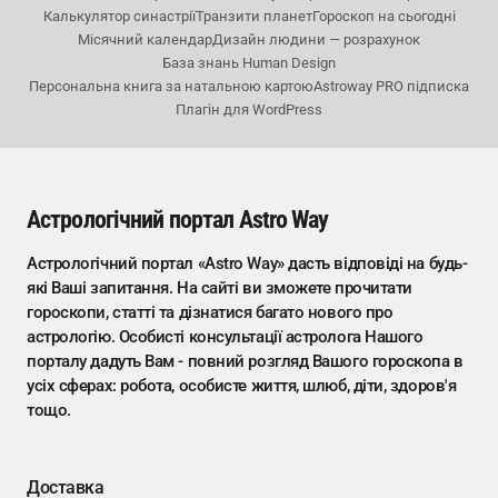
Калькулятор синастрії
Транзити планет
Гороскоп на сьогодні
Місячний календар
Дизайн людини — розрахунок
База знань Human Design
Персональна книга за натальною картою
Astroway PRO підписка
Плагін для WordPress
Астрологічний портал Astro Way
Астрологічний портал «Astro Way» дасть відповіді на будь-
які Ваші запитання. На сайті ви зможете прочитати
гороскопи, статті та дізнатися багато нового про
астрологію. Особисті консультації астролога Нашого
порталу дадуть Вам - повний розгляд Вашого гороскопа в
усіх сферах: робота, особисте життя, шлюб, діти, здоров'я
тощо.
Доставка