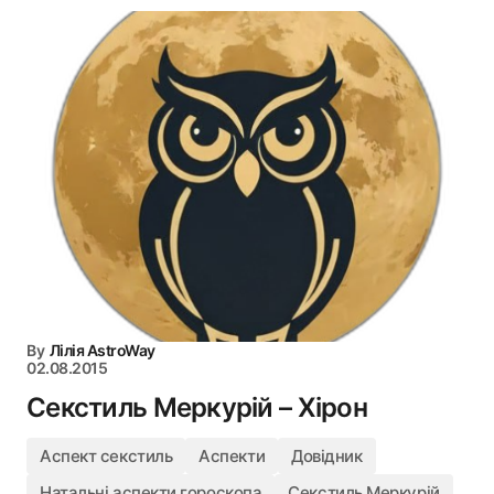
By
Лілія AstroWay
02.08.2015
Секстиль Меркурій – Хірон
Аспект секстиль
Аспекти
Довідник
Натальні аспекти гороскопа
Секстиль Меркурій