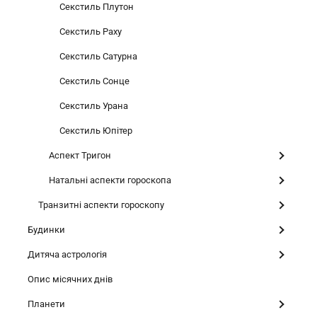
Секстиль Плутон
Секстиль Раху
Секстиль Сатурна
Секстиль Сонце
Секстиль Урана
Секстиль Юпітер
Аспект Тригон
Натальні аспекти гороскопа
Транзитні аспекти гороскопу
Будинки
Дитяча астрологія
Опис місячних днів
Планети