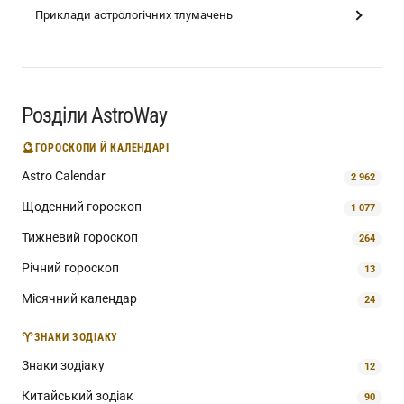
Приклади астрологічних тлумачень
Розділи AstroWay
🔮
ГОРОСКОПИ Й КАЛЕНДАРІ
Astro Calendar
2 962
Щоденний гороскоп
1 077
Тижневий гороскоп
264
Річний гороскоп
13
Місячний календар
24
♈
ЗНАКИ ЗОДІАКУ
Знаки зодіаку
12
Китайський зодіак
90