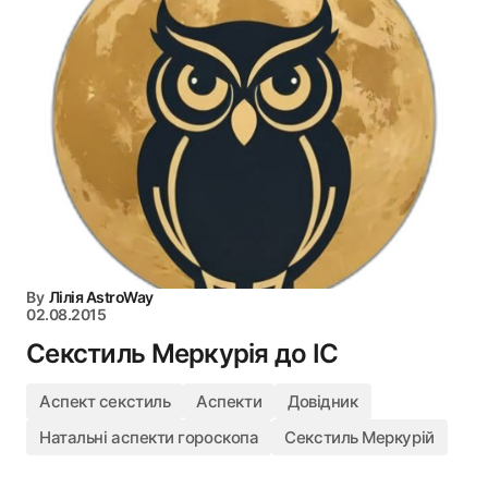
By
Лілія AstroWay
02.08.2015
Секстиль Меркурія до IC
Аспект секстиль
Аспекти
Довідник
Натальні аспекти гороскопа
Секстиль Меркурій