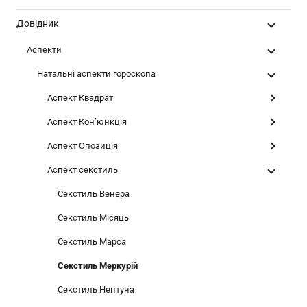
Довідник
Аспекти
Натальні аспекти гороскопа
Аспект Квадрат
Аспект Конʼюнкція
Аспект Опозиція
Аспект секстиль
Секстиль Венера
Секстиль Місяць
Секстиль Марса
Секстиль Меркурій
Секстиль Нептуна