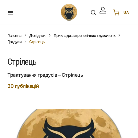
UA
Українська
UA
English
EN
Головна
Довідник
Приклади астрологічних тлумачень
Градуси
Стрілець
Deutsch
DE
Polski
PL
Стрілець
Español
ES
Português
PT
Трактування градусів – Стрілець
हिन्दी
IN
30 публікацій
Français
FR
한국어
KR