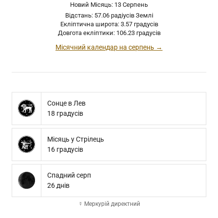
Новий Місяць: 13 Серпень
Відстань: 57.06 радіусів Землі
Екліптична широта: 3.57 градусів
Довгота екліптики: 106.23 градусів
Місячний календар на серпень →
Сонце в Лев
18 градусів
Місяць у Стрілець
16 градусів
Спадний серп
26 днів
☿ Меркурій директний