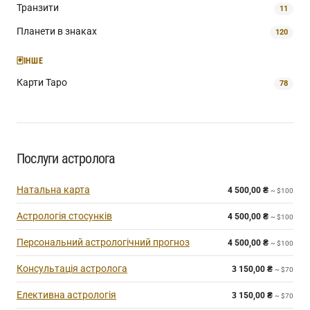
Транзити
11
Планети в знаках
120
🃏
ІНШЕ
Карти Таро
78
Послуги астролога
Натальна карта
4 500,00
₴
~ $100
Астрологія стосунків
4 500,00
₴
~ $100
Персональний астрологічний прогноз
4 500,00
₴
~ $100
Консультація астролога
3 150,00
₴
~ $70
Елективна астрологія
3 150,00
₴
~ $70