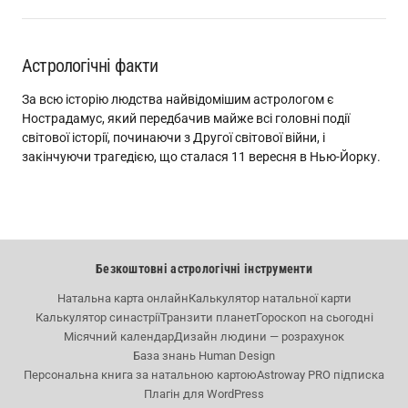
Астрологічні факти
За всю історію людства найвідомішим астрологом є
Нострадамус, який передбачив майже всі головні події
світової історії, починаючи з Другої світової війни, і
закінчуючи трагедією, що сталася 11 вересня в Нью-Йорку.
Безкоштовні астрологічні інструменти
Натальна карта онлайн
Калькулятор натальної карти
Калькулятор синастрії
Транзити планет
Гороскоп на сьогодні
Місячний календар
Дизайн людини — розрахунок
База знань Human Design
Персональна книга за натальною картою
Astroway PRO підписка
Плагін для WordPress