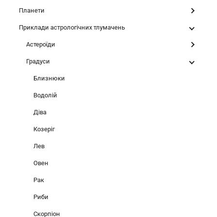
Планети
Приклади астрологічних тлумачень
Астероїди
Градуси
Близнюки
Водолій
Діва
Козеріг
Лев
Овен
Рак
Риби
Скорпіон