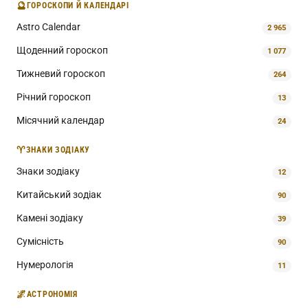
🔮
ГОРОСКОПИ Й КАЛЕНДАРІ
Astro Calendar
2 965
Щоденний гороскоп
1 077
Тижневий гороскоп
264
Річний гороскоп
13
Місячний календар
24
♈
ЗНАКИ ЗОДІАКУ
Знаки зодіаку
12
Китайський зодіак
90
Камені зодіаку
39
Сумісність
90
Нумерологія
11
🌌
АСТРОНОМІЯ