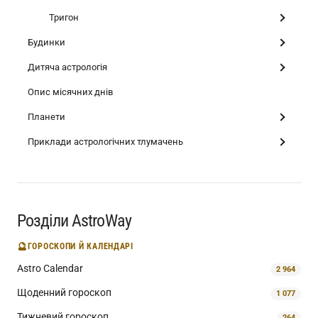
Тригон
Будинки
Дитяча астрологія
Опис місячних днів
Планети
Приклади астрологічних тлумачень
Розділи AstroWay
🔮
ГОРОСКОПИ Й КАЛЕНДАРІ
Astro Calendar
2 964
Щоденний гороскоп
1 077
Тижневий гороскоп
264