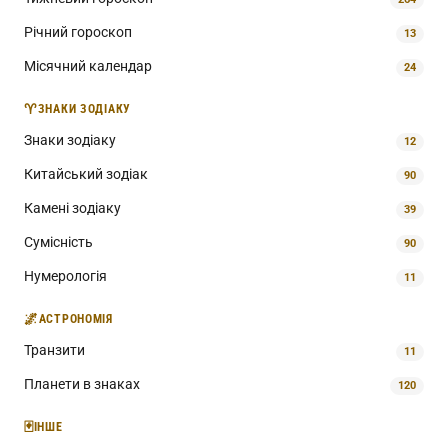
Річний гороскоп
13
Місячний календар
24
♈
ЗНАКИ ЗОДІАКУ
Знаки зодіаку
12
Китайський зодіак
90
Камені зодіаку
39
Сумісність
90
Нумерологія
11
🌌
АСТРОНОМІЯ
Транзити
11
Планети в знаках
120
🃏
ІНШЕ