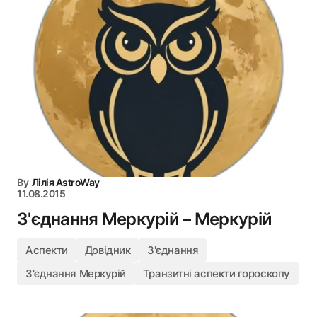
By
Лілія AstroWay
11.08.2015
З'єднання Меркурій – Меркурій
Аспекти
Довідник
З'єднання
З'єднання Меркурій
Транзитні аспекти гороскопу