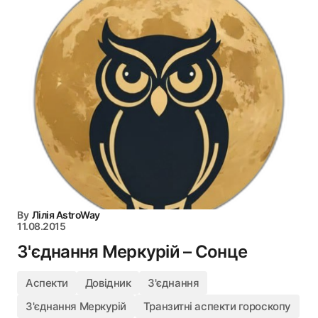
By
Лілія AstroWay
11.08.2015
З'єднання Меркурій – Сонце
Аспекти
Довідник
З'єднання
З'єднання Меркурій
Транзитні аспекти гороскопу