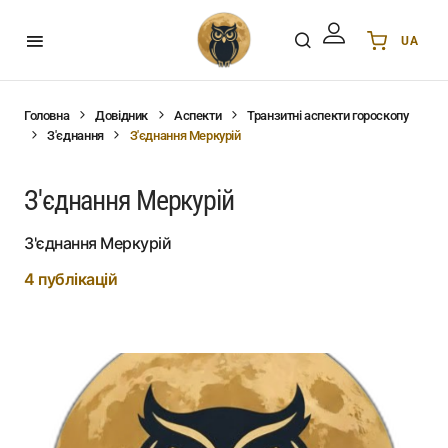
UA
Українська
UA
English
EN
Головна
Довідник
Аспекти
Транзитні аспекти гороскопу
З'єднання
З'єднання Меркурій
Deutsch
DE
Polski
PL
З'єднання Меркурій
Español
ES
Português
PT
З'єднання Меркурій
हिन्दी
IN
4 публікацій
Français
FR
한국어
KR