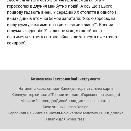
Любителі читати астрологічні прогнози шукають у
гороскопах відлуння майбутніх подій. А ось що з цього
приводу гадають вчені. У середині ХХ століття в одного з
винахідників атомної бомби запитали: "Якою зброєю, на
вашу думку, вестиметься третя світова війна?". Вчений
подумав і відповів: "Я гадки не маю, якою зброєю
вестиметься третя світова війна, але четверта вже точно
сокирою".
Безкоштовні астрологічні інструменти
Натальна карта онлайн
Калькулятор натальної карти
Калькулятор синастрії
Транзити планет
Гороскоп на сьогодні
Місячний календар
Дизайн людини — розрахунок
База знань Human Design
Персональна книга за натальною картою
Astroway PRO підписка
Плагін для WordPress