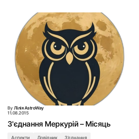
By
Лілія AstroWay
11.08.2015
З'єднання Меркурій – Місяць
Аспекти
Довідник
З'єднання