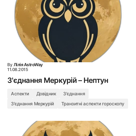
By
Лілія AstroWay
11.08.2015
З'єднання Меркурій – Нептун
Аспекти
Довідник
З'єднання
З'єднання Меркурій
Транзитні аспекти гороскопу