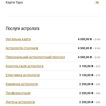
Карти Таро
78
Послуги астролога
Натальна карта
4 500,00
₴
~ $100
Астрологія стосунків
4 500,00
₴
~ $100
Персональний астрологічний прогноз
4 500,00
₴
~ $100
Консультація астролога
3 150,00
₴
~ $70
Елективна астрологія
3 150,00
₴
~ $70
Кармічна астрологія
2 250,00
₴
~ $50
Профорієнтація
2 250,00
₴
~ $50
Дитяча астрологія
2 250,00
₴
~ $50