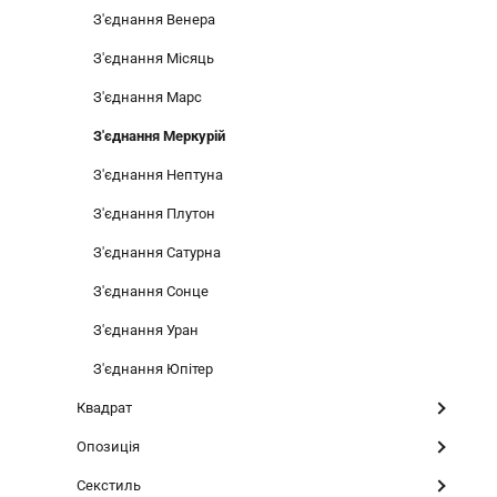
З'єднання Венера
З'єднання Місяць
З'єднання Марс
З'єднання Меркурій
З'єднання Нептуна
З'єднання Плутон
З'єднання Сатурна
З'єднання Сонце
З'єднання Уран
З'єднання Юпітер
Квадрат
Опозиція
Секстиль