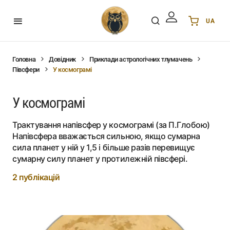
UA
Українська
UA
English
EN
Головна
Довідник
Приклади астрологічних тлумачень
Півсфери
У космограмі
Deutsch
DE
Polski
PL
У космограмі
Español
ES
Português
PT
Трактування напівсфер у космограмі (за П.Глобою)
हिन्दी
IN
Напівсфера вважається сильною, якщо сумарна
сила планет у ній у 1,5 і більше разів перевищує
Français
FR
сумарну силу планет у протилежній півсфері.
한국어
KR
2 публікацій