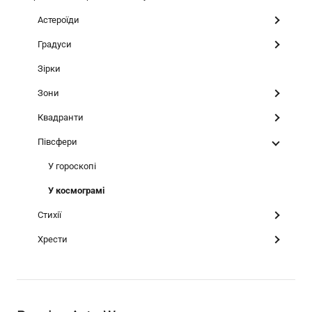
Астероїди
Градуси
Зірки
Зони
Квадранти
Півсфери
У гороскопі
У космограмі
Стихії
Хрести