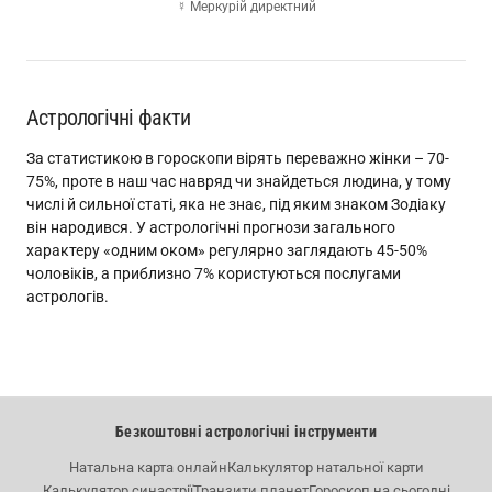
☿ Меркурій директний
Астрологічні факти
За статистикою в гороскопи вірять переважно жінки – 70-
75%, проте в наш час навряд чи знайдеться людина, у тому
числі й сильної статі, яка не знає, під яким знаком Зодіаку
він народився. У астрологічні прогнози загального
характеру «одним оком» регулярно заглядають 45-50%
чоловіків, а приблизно 7% користуються послугами
астрологів.
Безкоштовні астрологічні інструменти
Натальна карта онлайн
Калькулятор натальної карти
Калькулятор синастрії
Транзити планет
Гороскоп на сьогодні