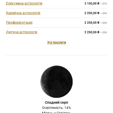
Елективна астрологія
3 150,00
₴
~ $70
Кармічна астрологія
2 250,00
₴
~ $50
Профорієнтація
2 250,00
₴
~ $50
Дитяча астрологія
2 250,00
₴
~ $50
Усі послуги
Спадний серп
Освітленість: 14%