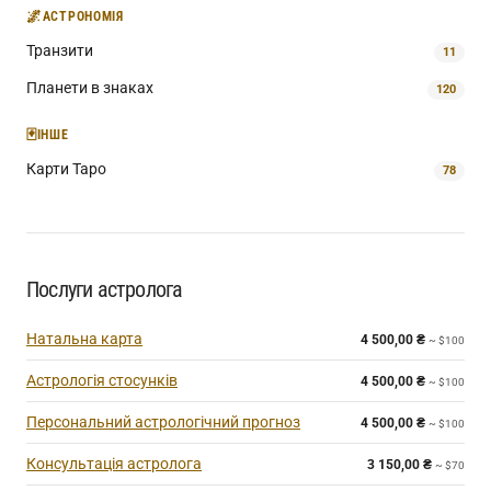
🌌
АСТРОНОМІЯ
Транзити
11
Планети в знаках
120
🃏
ІНШЕ
Карти Таро
78
Послуги астролога
Натальна карта
4 500,00
₴
~ $100
Астрологія стосунків
4 500,00
₴
~ $100
Персональний астрологічний прогноз
4 500,00
₴
~ $100
Консультація астролога
3 150,00
₴
~ $70