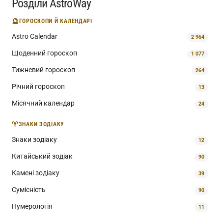
Розділи AstroWay
🔮
ГОРОСКОПИ Й КАЛЕНДАРІ
Astro Calendar
2 964
Щоденний гороскоп
1 077
Тижневий гороскоп
264
Річний гороскоп
13
Місячний календар
24
♈
ЗНАКИ ЗОДІАКУ
Знаки зодіаку
12
Китайський зодіак
90
Камені зодіаку
39
Сумісність
90
Нумерологія
11