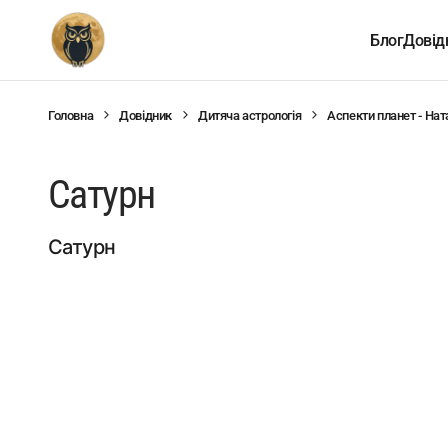
Блог
Довід
Головна
Довідник
Дитяча астрологія
Аспекти планет - Нат
Сатурн
Сатурн