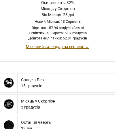
Освітленість: 32%
Місяць у Скорпіон
Вік Місяця: 23 дні
Новий Місяць: 13 Серпень
Відстань: 57.94 радіусів Землі
Екліптична широта: 5.07 градусів
Довгота екліптики: 62.81 градусів
Місячний календар на серпень →
Сонце в Лев
15 градусів
Місяць у Скорпіон
3 градусів
Остання чверть
23 дні