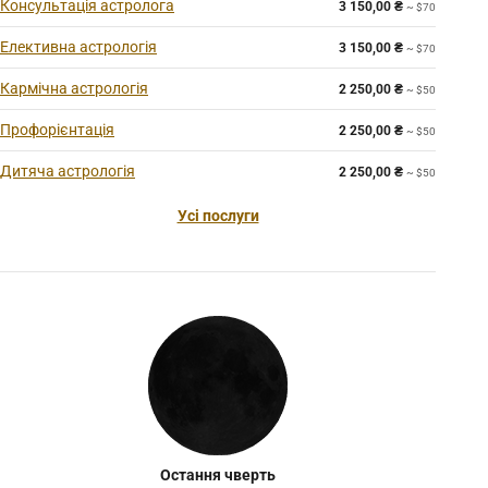
Консультація астролога
3 150,00
₴
~ $70
Елективна астрологія
3 150,00
₴
~ $70
Кармічна астрологія
2 250,00
₴
~ $50
Профорієнтація
2 250,00
₴
~ $50
Дитяча астрологія
2 250,00
₴
~ $50
Усі послуги
Остання чверть