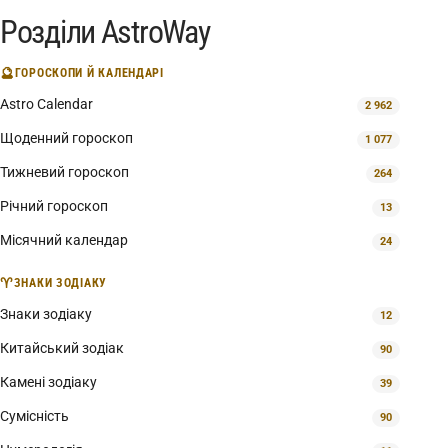
Розділи AstroWay
🔮
ГОРОСКОПИ Й КАЛЕНДАРІ
Astro Calendar
2 962
Щоденний гороскоп
1 077
Тижневий гороскоп
264
Річний гороскоп
13
Місячний календар
24
♈
ЗНАКИ ЗОДІАКУ
Знаки зодіаку
12
Китайський зодіак
90
Камені зодіаку
39
Сумісність
90