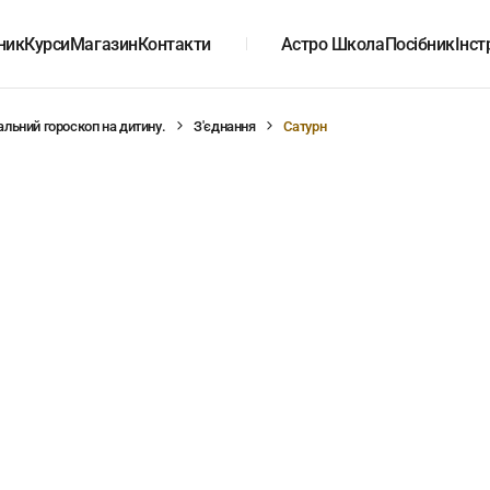
ник
Курси
Магазин
Контакти
Астро Школа
Посібник
Інст
альний гороскоп на дитину.
З'єднання
Сатурн