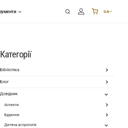
рументи
UA
Українська
UA
English
EN
Deutsch
DE
Polski
PL
Категорії
Español
ES
Português
PT
Бібліотека
हिन्दी
IN
Блог
Français
FR
한국어
KR
Довідник
Аспекти
Будинки
Дитяча астрологія