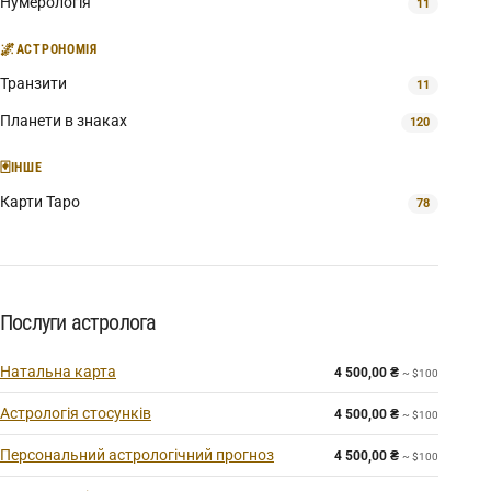
Нумерологія
11
🌌
АСТРОНОМІЯ
Транзити
11
Планети в знаках
120
🃏
ІНШЕ
Карти Таро
78
Послуги астролога
Натальна карта
4 500,00
₴
~ $100
Астрологія стосунків
4 500,00
₴
~ $100
Персональний астрологічний прогноз
4 500,00
₴
~ $100