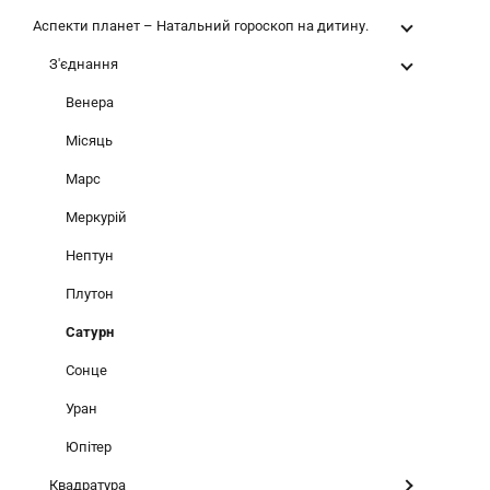
Аспекти планет – Натальний гороскоп на дитину.
З'єднання
Венера
Місяць
Марс
Меркурій
Нептун
Плутон
Сатурн
Сонце
Уран
Юпітер
Квадратура