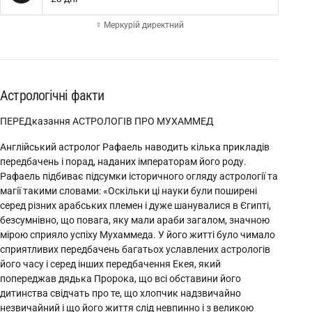
☿ Меркурій директний
Астрологічні факти
ПЕРЕДказання АСТРОЛОГІВ ПРО МУХАММЕД
Англійський астролог Рафаель наводить кілька прикладів
передбачень і порад, наданих імператорам його роду.
Рафаель підбиває підсумки історичного огляду астрології та
магії такими словами: «Оскільки ці науки були поширені
серед різних арабських племен і дуже шанувалися в Єгипті,
безсумнівно, що повага, яку мали араби загалом, значною
мірою сприяло успіху Мухаммеда. У його житті було чимало
сприятливих передбачень багатьох уславлених астрологів
його часу і серед інших передбачення Екея, який
попереджав дядька Пророка, що всі обставини його
дитинства свідчать про те, що хлопчик надзвичайно
незвичайний і що його життя слід невпинно і з великою