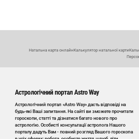
Натальна карта онлайн
Калькулятор натальної карти
Каль
Персо
Астрологічний портал Astro Way
Астрологічний портал «Astro Way» дасть відповіді на
будь-які Ваші запитання. На сайті ви зможете прочитати
гороскопи, статті та дізнатися багато нового про
астрологію. Особисті консультації астролога Нашого
порталу дадуть Вам - повний розгляд Вашого гороскопа
в усіх сферах: робота, особисте життя, шлюб, діти,