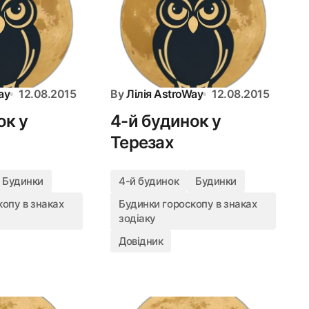
ay
12.08.2015
By
Лілія AstroWay
12.08.2015
ок у
4-й будинок у
Терезах
Будинки
4-й будинок
Будинки
опу в знаках
Будинки гороскопу в знаках
зодіаку
Довідник