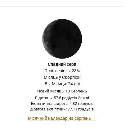
Спадний серп
Освітленість: 23%
Місяць у Скорпіон
Вік Місяця: 24 дні
Новий Місяць: 13 Серпень
Відстань: 57.5 радіусів Землі
Екліптична широта: 4.82 градусів
Довгота екліптики: 77.11 градусів
Місячний календар на серпень →