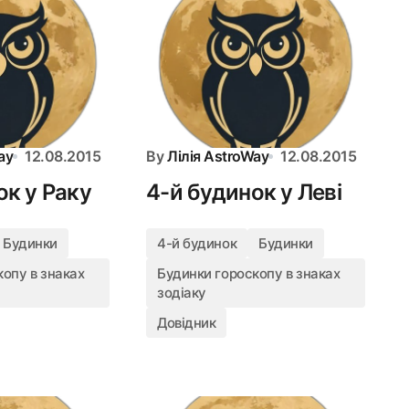
ay
12.08.2015
By
Лілія AstroWay
12.08.2015
ок у Раку
4-й будинок у Леві
Будинки
4-й будинок
Будинки
опу в знаках
Будинки гороскопу в знаках
зодіаку
Довідник