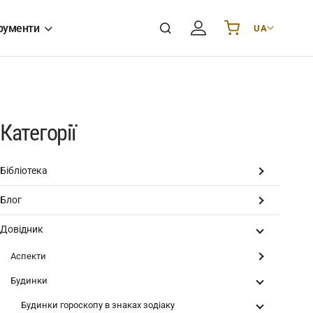
рументи
UA
Українська
UA
English
EN
Deutsch
DE
Polski
PL
Категорії
Español
ES
Português
PT
Бібліотека
हिन्दी
IN
Блог
Français
FR
한국어
KR
Довідник
Аспекти
Будинки
Будинки гороскопу в знаках зодіаку