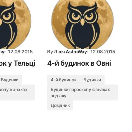
ay
12.08.2015
By
Лілія AstroWay
12.08.2015
к у Тельці
4-й будинок в Овні
Будинки
4-й будинок
Будинки
опу в знаках
Будинки гороскопу в знаках
зодіаку
Довідник