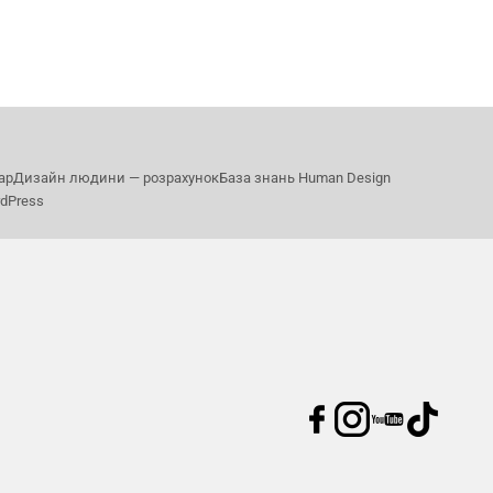
ар
Дизайн людини — розрахунок
База знань Human Design
rdPress