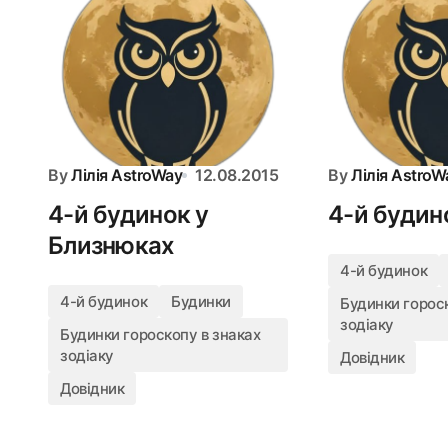
By
Лілія AstroWay
12.08.2015
By
Лілія AstroW
4-й будинок у
4-й будино
Близнюках
4-й будинок
4-й будинок
Будинки
Будинки гороск
зодіаку
Будинки гороскопу в знаках
зодіаку
Довідник
Довідник