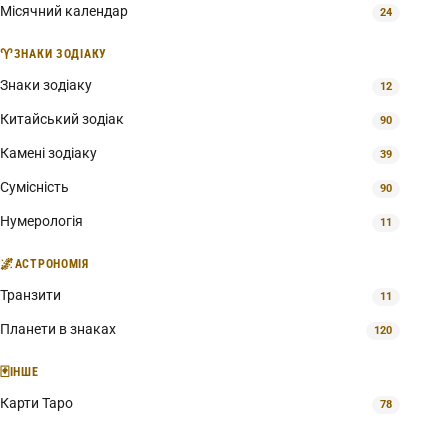
Місячний календар
24
♈
ЗНАКИ ЗОДІАКУ
Знаки зодіаку
12
Китайський зодіак
90
Камені зодіаку
39
Сумісність
90
Нумерологія
11
🌌
АСТРОНОМІЯ
Транзити
11
Планети в знаках
120
🃏
ІНШЕ
Карти Таро
78