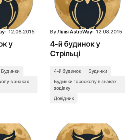
ay
12.08.2015
By
Лілія AstroWay
12.08.2015
ок у
4-й будинок у
Стрільці
Будинки
4-й будинок
Будинки
опу в знаках
Будинки гороскопу в знаках
зодіаку
Довідник