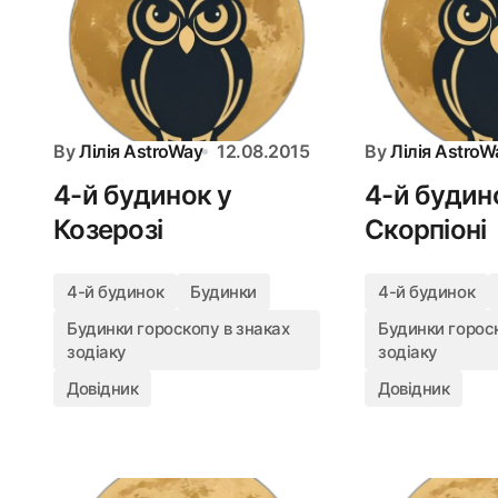
By
Лілія AstroWay
12.08.2015
By
Лілія AstroW
4-й будинок у
4-й будин
Козерозі
Скорпіоні
4-й будинок
Будинки
4-й будинок
Будинки гороскопу в знаках
Будинки гороск
зодіаку
зодіаку
Довідник
Довідник