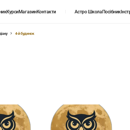
ник
Курси
Магазин
Контакти
Астро Школа
Посібник
Інст
діаку
4-й будинок