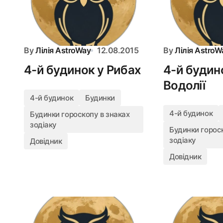
By
Лілія AstroWay
12.08.2015
By
Лілія AstroW
4-й будинок у Рибах
4-й будин
Водолії
4-й будинок
Будинки
4-й будинок
Будинки гороскопу в знаках
зодіаку
Будинки гороск
зодіаку
Довідник
Довідник