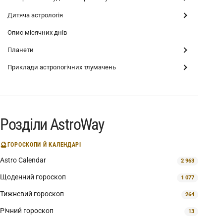
Дитяча астрологія
Опис місячних днів
Планети
Приклади астрологічних тлумачень
Розділи AstroWay
🔮
ГОРОСКОПИ Й КАЛЕНДАРІ
Astro Calendar
2 963
Щоденний гороскоп
1 077
Тижневий гороскоп
264
Річний гороскоп
13