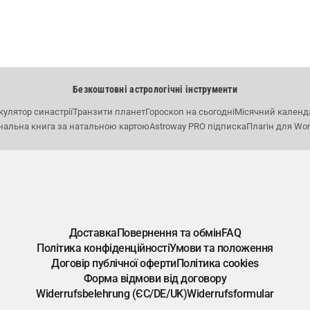
Безкоштовні астрологічні інструменти
кулятор синастрії
Транзити планет
Гороскоп на сьогодні
Місячний календ
нальна книга за натальною картою
Astroway PRO підписка
Плагін для Wo
Доставка
Повернення та обмін
FAQ
Політика конфіденційності
Умови та положення
Договір публічної оферти
Політика cookies
Форма відмови від договору
Widerrufsbelehrung (ЄС/DE/UK)
Widerrufsformular