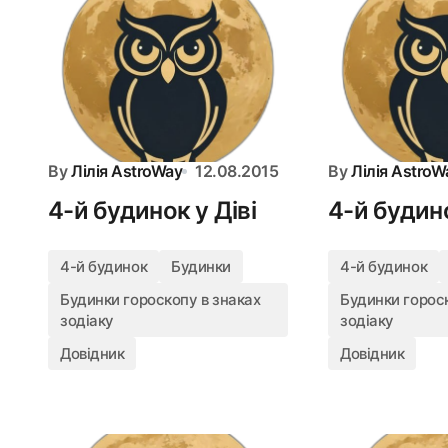
By
Лілія AstroWay
12.08.2015
By
Лілія AstroW
4-й будинок у Діві
4-й будин
4-й будинок
Будинки
4-й будинок
Будинки гороскопу в знаках
Будинки гороск
зодіаку
зодіаку
Довідник
Довідник