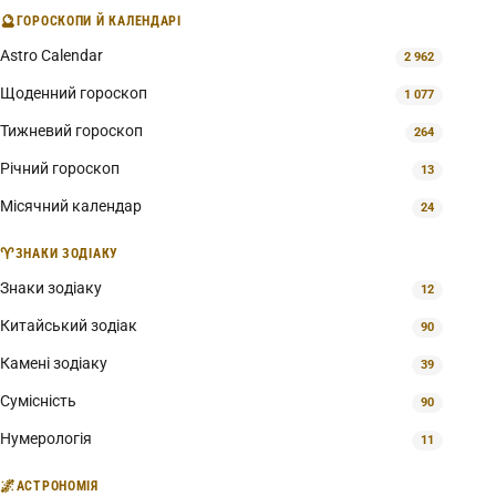
🔮
ГОРОСКОПИ Й КАЛЕНДАРІ
Astro Calendar
2 962
Щоденний гороскоп
1 077
Тижневий гороскоп
264
Річний гороскоп
13
Місячний календар
24
♈
ЗНАКИ ЗОДІАКУ
Знаки зодіаку
12
Китайський зодіак
90
Камені зодіаку
39
Сумісність
90
Нумерологія
11
🌌
АСТРОНОМІЯ