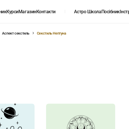
ник
Курси
Магазин
Контакти
Астро Школа
Посібник
Інст
Аспект секстиль
Секстиль Нептуна