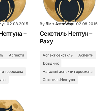
ay
02.08.2015
By
Лілія AstroWay
02.08.2015
Нептуна –
Секстиль Нептун –
Раху
ль
Аспекти
Аспект секстиль
Аспекти
Довідник
кти гороскопа
Натальні аспекти гороскопа
уна
Секстиль Нептуна