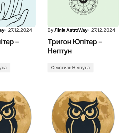
ay
27.12.2024
By
Лілія AstroWay
27.12.2024
ітер –
Тригон Юпітер –
Нептун
уна
Секстиль Нептуна