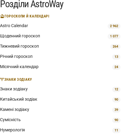
Розділи AstroWay
🔮
ГОРОСКОПИ Й КАЛЕНДАРІ
Astro Calendar
2 962
Щоденний гороскоп
1 077
Тижневий гороскоп
264
Річний гороскоп
13
Місячний календар
24
♈
ЗНАКИ ЗОДІАКУ
Знаки зодіаку
12
Китайський зодіак
90
Камені зодіаку
39
Сумісність
90
Нумерологія
11