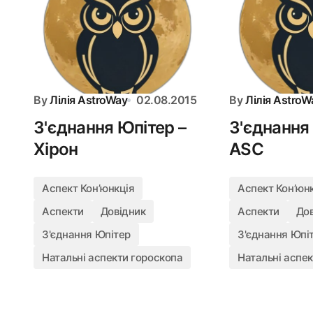
By
Лілія AstroWay
02.08.2015
By
Лілія AstroW
З'єднання Юпітер –
З'єднання
Хірон
ASC
Аспект Конʼюнкція
Аспект Конʼюн
Аспекти
Довідник
Аспекти
До
З'єднання Юпітер
З'єднання Юпі
Натальні аспекти гороскопа
Натальні аспе