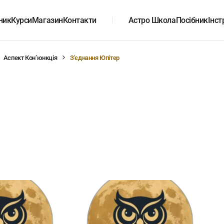
ник
Курси
Магазин
Контакти
Астро Школа
Посібник
Інст
Аспект Конʼюнкція
З'єднання Юпітер