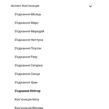
Аспект Конʼюнкція
З'єднання Місяць
З'єднання Марс
З'єднання Меркурій
З'єднання Нептуна
З'єднання Плутон
З'єднання Раху
З'єднання Сатурна
З'єднання Сонце
З'єднання Уран
З'єднання Юпітер
Кон’юнкція Кету
Конʼюнкція Венера