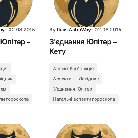
ay
02.08.2015
By
Лілія AstroWay
02.08.2015
 Юпітер –
З'єднання Юпітер –
Кету
кція
Аспект Конʼюнкція
відник
Аспекти
Довідник
тер
З'єднання Юпітер
кти гороскопа
Натальні аспекти гороскопа