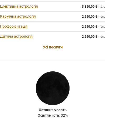
Елективна астрологія
3 150,00
₴
~ $70
Кармічна астрологія
2 250,00
₴
~ $50
Профорієнтація
2 250,00
₴
~ $50
Дитяча астрологія
2 250,00
₴
~ $50
Усі послуги
Остання чверть
Освітленість: 32%