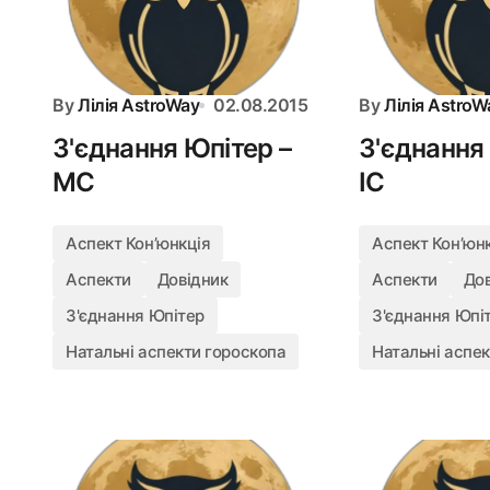
By
Лілія AstroWay
02.08.2015
By
Лілія AstroW
З'єднання Юпітер –
З'єднання
MC
IC
Аспект Конʼюнкція
Аспект Конʼюн
Аспекти
Довідник
Аспекти
До
З'єднання Юпітер
З'єднання Юпі
Натальні аспекти гороскопа
Натальні аспе