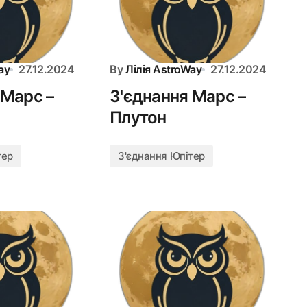
ay
27.12.2024
By
Лілія AstroWay
27.12.2024
 Марс –
З'єднання Марс –
Плутон
тер
З'єднання Юпітер