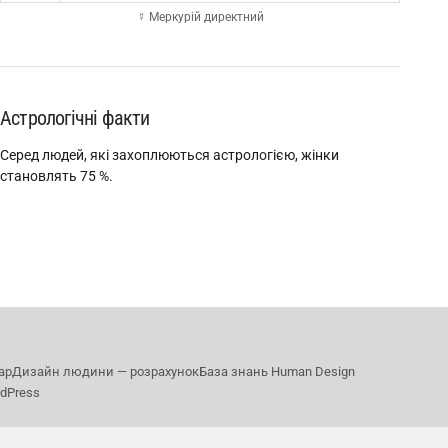
☿ Меркурій директний
Астрологічні факти
Серед людей, які захоплюються астрологією, жінки
становлять 75 %.
ар
Дизайн людини — розрахунок
База знань Human Design
rdPress