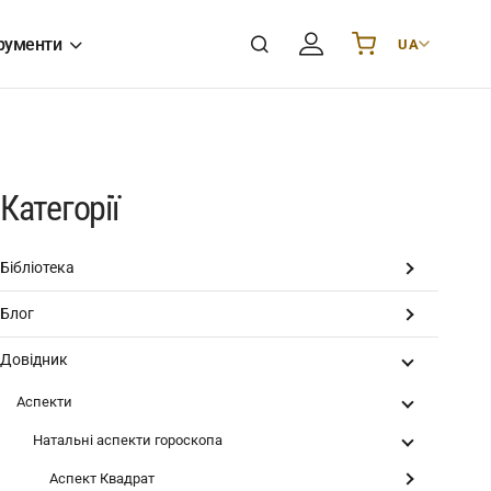
рументи
UA
Українська
UA
English
EN
Deutsch
DE
Polski
PL
Категорії
Español
ES
Português
PT
Бібліотека
हिन्दी
IN
Блог
Français
FR
한국어
KR
Довідник
Аспекти
Натальні аспекти гороскопа
Аспект Квадрат