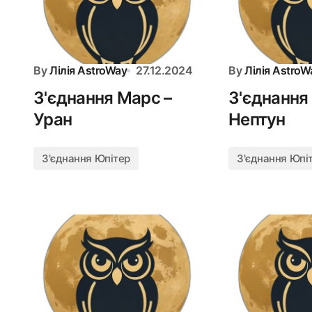
By
Лілія AstroWay
27.12.2024
By
Лілія AstroW
З'єднання Марс –
З'єднання
Уран
Нептун
З'єднання Юпітер
З'єднання Юпі