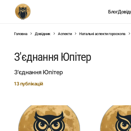
Блог
Довід
Головна
Довідник
Аспекти
Натальні аспекти гороскопа
З'єднання Юпітер
З'єднання Юпітер
13 публікацій