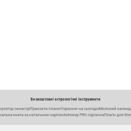
Безкоштовні астрологічні інструменти
кулятор синастрії
Транзити планет
Гороскоп на сьогодні
Місячний календ
нальна книга за натальною картою
Astroway PRO підписка
Плагін для Wo