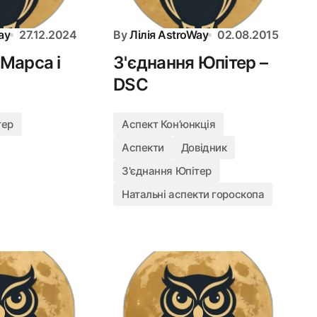
ay
27.12.2024
By
Лілія AstroWay
02.08.2015
 Марса і
З'єднання Юпітер –
DSC
тер
Аспект Конʼюнкція
Аспекти
Довідник
З'єднання Юпітер
Натальні аспекти гороскопа