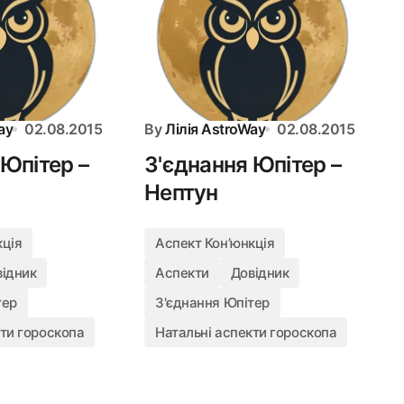
ay
02.08.2015
By
Лілія AstroWay
02.08.2015
 Юпітер –
З'єднання Юпітер –
Нептун
кція
Аспект Конʼюнкція
відник
Аспекти
Довідник
тер
З'єднання Юпітер
кти гороскопа
Натальні аспекти гороскопа