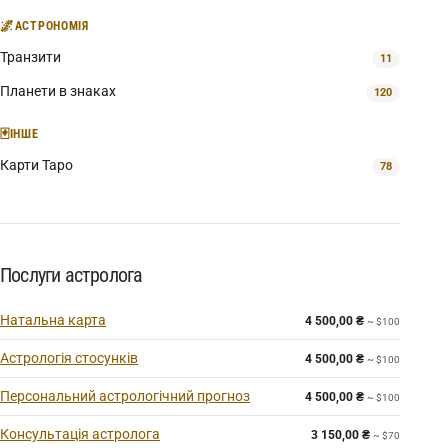
🌌
АСТРОНОМІЯ
Транзити
11
Планети в знаках
120
🃏
ІНШЕ
Карти Таро
78
Послуги астролога
Натальна карта
4 500,00
₴
~ $100
Астрологія стосунків
4 500,00
₴
~ $100
Персональний астрологічний прогноз
4 500,00
₴
~ $100
Консультація астролога
3 150,00
₴
~ $70