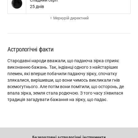
Спадний серп
25 днів
☿ Меркурій директний
Астрологічні факти
Стародавні народи вважали, що падаюча зірка сприяє
виконанню бажань. Так, індіанці одного з найстаріших
племен, які вперше побачили падаючу зірку, спочатку
злякалися, вирішивши, що вони чимось викликали гнів
всемогутнього. Але потім вони помітили, що осторонь, де
впала зірка, земля стала родючою. З того часу з'явилася
традиція загадувати бажання на зірку, що падає.
Безкоштовні астрологічні інструменти