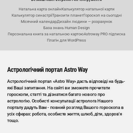
Натальна карта онлайн
Калькулятор натальної карти
Калькулятор синастрії
Транзити планет
Гороскоп на сьогодні
Місячний календар
Дизайн людини — розрахунок
База знань Human Design
Персональна книга за натальною картою
Astroway PRO підписка
Плагін для WordPress
Астрологічний портал Astro Way
Астрологічний портал «Astro Way» дасть відповіді на будь-
які Ваші запитання. На сайті ви зможете прочитати
гороскопи, статті та дізнатися багато нового про
астрологію. Особисті консультації астролога Нашого
порталу дадуть Вам - повний розгляд Вашого гороскопа в
усіх сферах: робота, особисте життя, шлюб, діти, здоров'я
тощо.