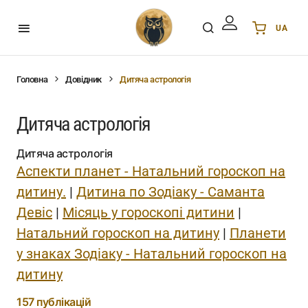
UA
Українська
UA
English
EN
Головна
Довідник
Дитяча астрологія
Deutsch
DE
Polski
PL
Дитяча астрологія
Español
ES
Дитяча астрологія
Português
PT
Аспекти планет - Натальний гороскоп на
हिन्दी
IN
дитину.
|
Дитина по Зодіаку - Саманта
Français
FR
Девіс
|
Місяць у гороскопі дитини
|
한국어
KR
Натальний гороскоп на дитину
|
Планети
у знаках Зодіаку - Натальний гороскоп на
дитину
157 публікацій