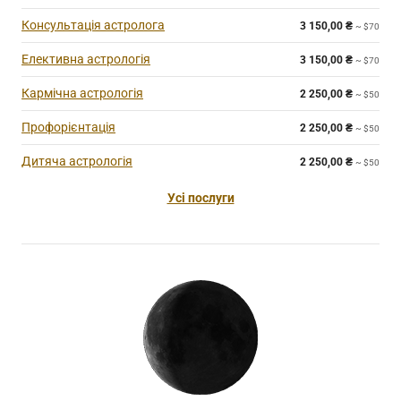
Консультація астролога
3 150,00
₴
~ $70
Елективна астрологія
3 150,00
₴
~ $70
Кармічна астрологія
2 250,00
₴
~ $50
Профорієнтація
2 250,00
₴
~ $50
Дитяча астрологія
2 250,00
₴
~ $50
Усі послуги