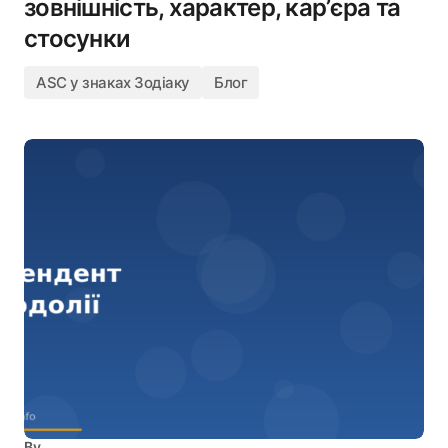
зовнішність, характер, кар’єра та
стосунки
ASC у знаках Зодіаку
Блог
By