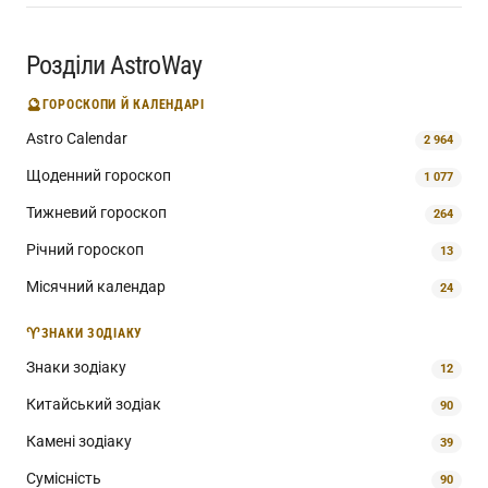
Розділи AstroWay
🔮
ГОРОСКОПИ Й КАЛЕНДАРІ
Astro Calendar
2 964
Щоденний гороскоп
1 077
Тижневий гороскоп
264
Річний гороскоп
13
Місячний календар
24
♈
ЗНАКИ ЗОДІАКУ
Знаки зодіаку
12
Китайський зодіак
90
Камені зодіаку
39
Сумісність
90