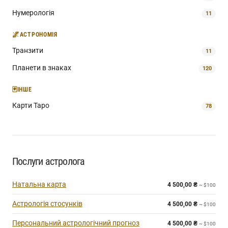
Нумерологія
11
🌌
АСТРОНОМІЯ
Транзити
11
Планети в знаках
120
🃏
ІНШЕ
Карти Таро
78
Послуги астролога
Натальна карта
4 500,00
₴
~ $100
Астрологія стосунків
4 500,00
₴
~ $100
Персональний астрологічний прогноз
4 500,00
₴
~ $100