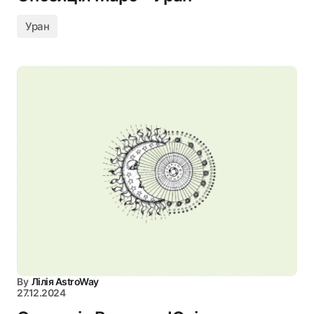
Уран
By
Лілія AstroWay
27.12.2024