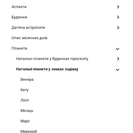
Аспекти
Будинки
Дитяча астрологія
Опис місячних днів
Планети
Натальні планети у будинках гороскопу
Натальні планети у знаках зодіаку
Венера
Кету
Ліліт
Місяць
Марс
Меркурій