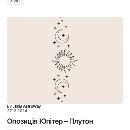
Ліліт
By
Лілія AstroWay
27.12.2024
Опозиція Юпітер – Плутон