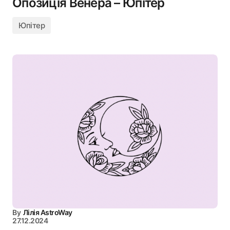
Опозиція Венера – Юпітер
Юпітер
By
Лілія AstroWay
27.12.2024