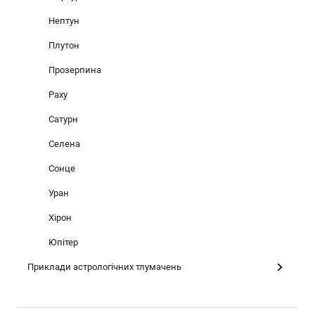
Нептун
Плутон
Прозерпина
Раху
Сатурн
Селена
Сонце
Уран
Хірон
Юпітер
Приклади астрологічних тлумачень