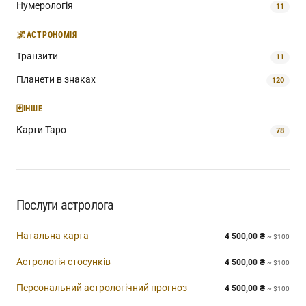
Нумерологія
11
🌌
АСТРОНОМІЯ
Транзити
11
Планети в знаках
120
🃏
ІНШЕ
Карти Таро
78
Послуги астролога
Натальна карта
4 500,00
₴
~ $100
Астрологія стосунків
4 500,00
₴
~ $100
Персональний астрологічний прогноз
4 500,00
₴
~ $100