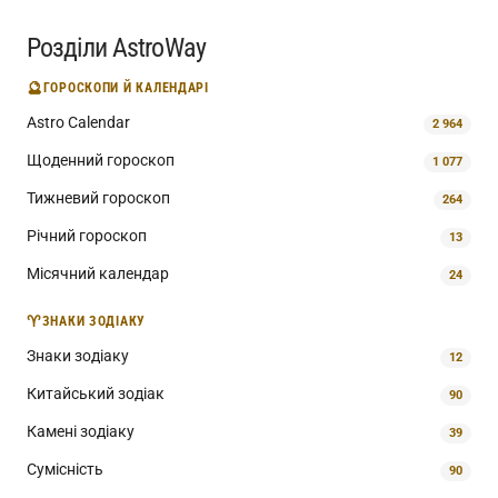
Розділи AstroWay
🔮
ГОРОСКОПИ Й КАЛЕНДАРІ
Astro Calendar
2 964
Щоденний гороскоп
1 077
Тижневий гороскоп
264
Річний гороскоп
13
Місячний календар
24
♈
ЗНАКИ ЗОДІАКУ
Знаки зодіаку
12
Китайський зодіак
90
Камені зодіаку
39
Сумісність
90