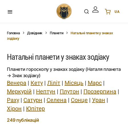
UA
Українська
UA
English
EN
Головна
Довідник
Планети
Натальні планети у знаках
зодіаку
Deutsch
DE
Polski
PL
Натальні планети у знаках зодіаку
Español
ES
Português
PT
Планети гороскопу у знаках зодіаку (Наталя планета
हिन्दी
IN
→ Знак зодіаку)
Венера
|
Кету
|
Ліліт
|
Місяць
|
Марс
|
Français
FR
Меркурій
|
Нептун
|
Плутон
|
Прозерпина
|
한국어
KR
Раху
|
Сатурн
|
Селена
|
Сонце
|
Уран
|
Хірон
|
Юпітер
249 публікацій