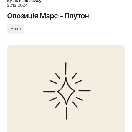
By
Лілія AstroWay
27.12.2024
Опозиція Марс – Плутон
Уран