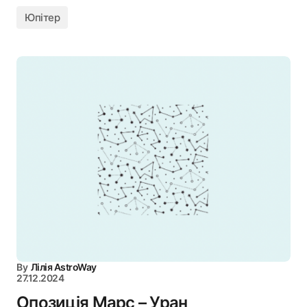
Юпітер
By
Лілія AstroWay
27.12.2024
Опозиція Марс – Уран