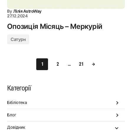
By
Лілія AstroWay
27.12.2024
Опозиція Місяць – Меркурій
Сатурн
1
2
…
21
Категорії
Бібліотека
Блог
Довідник