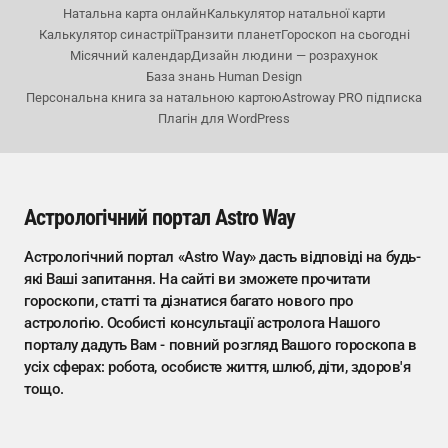
Натальна карта онлайн
Калькулятор натальної карти
Калькулятор синастрії
Транзити планет
Гороскоп на сьогодні
Місячний календар
Дизайн людини — розрахунок
База знань Human Design
Персональна книга за натальною картою
Astroway PRO підписка
Плагін для WordPress
Астрологічний портал Astro Way
Астрологічний портал «Astro Way» дасть відповіді на будь-
які Ваші запитання. На сайті ви зможете прочитати
гороскопи, статті та дізнатися багато нового про
астрологію. Особисті консультації астролога Нашого
порталу дадуть Вам - повний розгляд Вашого гороскопа в
усіх сферах: робота, особисте життя, шлюб, діти, здоров'я
тощо.