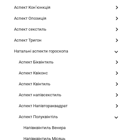
Аспект Конʼюнкція
Аспект Опозиція
Аспект секстиль
Аспект Тригон
Натальні аспекти гороскопа
Аспект Біквінтиль
Аспект Квіконс
Аспект Квінтиль
Аспект напівсекстиль
Аспект Напівтораквадрат
Аспект Полуквінтіль
Напівквінтиль Венера
Напівквінтиль Місяць