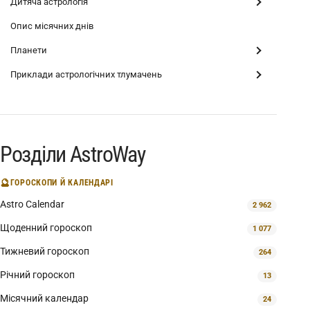
Дитяча астрологія
Опис місячних днів
Планети
Приклади астрологічних тлумачень
Розділи AstroWay
🔮
ГОРОСКОПИ Й КАЛЕНДАРІ
Astro Calendar
2 962
Щоденний гороскоп
1 077
Тижневий гороскоп
264
Річний гороскоп
13
Місячний календар
24