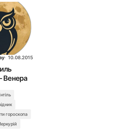
ay
10.08.2015
тиль
– Венера
нтіль
відник
кти гороскопа
Меркурій