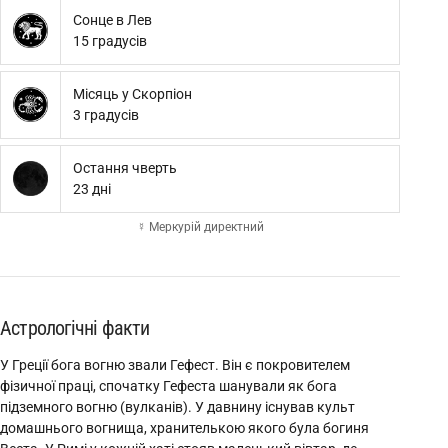
Сонце в Лев
15 градусів
Місяць у Скорпіон
3 градусів
Остання чверть
23 дні
☿ Меркурій директний
Астрологічні факти
У Греції бога вогню звали Гефест. Він є покровителем
фізичної праці, спочатку Гефеста шанували як бога
підземного вогню (вулканів). У давнину існував культ
домашнього вогнища, хранителькою якого була богиня