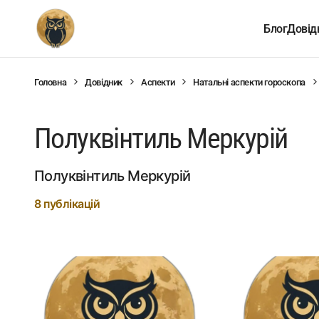
Блог
Довід
Головна
Довідник
Аспекти
Натальні аспекти гороскопа
Полуквінтиль Меркурій
Полуквінтиль Меркурій
8 публікацій