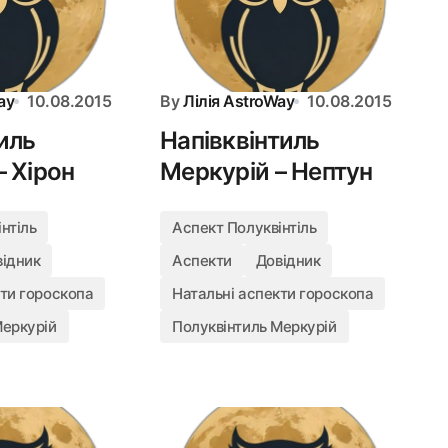
ay
10.08.2015
By
Лілія AstroWay
10.08.2015
иль
Напівквінтиль
– Хірон
Меркурій – Нептун
нтіль
Аспект Полуквінтіль
відник
Аспекти
Довідник
кти гороскопа
Натальні аспекти гороскопа
Меркурій
Полуквінтиль Меркурій