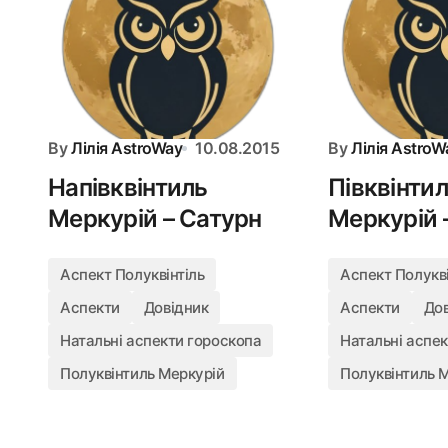
By
Лілія AstroWay
10.08.2015
By
Лілія AstroW
Напівквінтиль
Півквінти
Меркурій – Сатурн
Меркурій 
Аспект Полуквінтіль
Аспект Полукві
Аспекти
Довідник
Аспекти
До
Натальні аспекти гороскопа
Натальні аспе
Полуквінтиль Меркурій
Полуквінтиль 