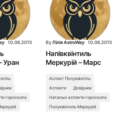
ay
10.08.2015
By
Лілія AstroWay
10.08.2015
ль
Напівквінтиль
– Уран
Меркурій – Марс
нтіль
Аспект Полуквінтіль
відник
Аспекти
Довідник
кти гороскопа
Натальні аспекти гороскопа
Меркурій
Полуквінтиль Меркурій