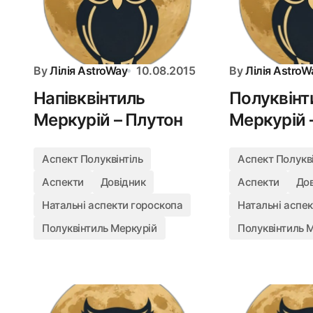
By
Лілія AstroWay
10.08.2015
By
Лілія AstroW
Напівквінтиль
Полуквінт
Меркурій – Плутон
Меркурій 
Аспект Полуквінтіль
Аспект Полукві
Аспекти
Довідник
Аспекти
До
Натальні аспекти гороскопа
Натальні аспе
Полуквінтиль Меркурій
Полуквінтиль 