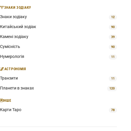
♈
ЗНАКИ ЗОДІАКУ
Знаки зодіаку
12
Китайський зодіак
90
Камені зодіаку
39
Сумісність
90
Нумерологія
11
🌌
АСТРОНОМІЯ
Транзити
11
Планети в знаках
120
🃏
ІНШЕ
Карти Таро
78