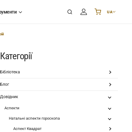
рументи
UA
Українська
UA
English
EN
рій
Deutsch
DE
Polski
PL
Категорії
Español
ES
Português
PT
Бібліотека
हिन्दी
IN
Блог
Français
FR
한국어
KR
Довідник
Аспекти
Натальні аспекти гороскопа
Аспект Квадрат