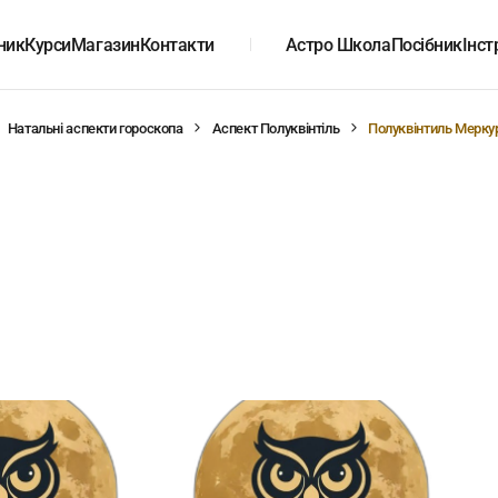
ник
Курси
Магазин
Контакти
Астро Школа
Посібник
Інст
Натальні аспекти гороскопа
Аспект Полуквінтіль
Полуквінтиль Мерку