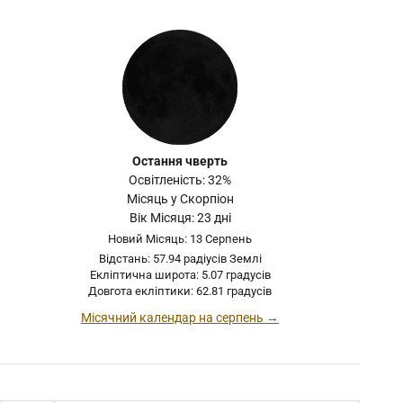
Остання чверть
Освітленість: 32%
Місяць у Скорпіон
Вік Місяця: 23 дні
Новий Місяць: 13 Серпень
Відстань: 57.94 радіусів Землі
Екліптична широта: 5.07 градусів
Довгота екліптики: 62.81 градусів
Місячний календар на серпень →