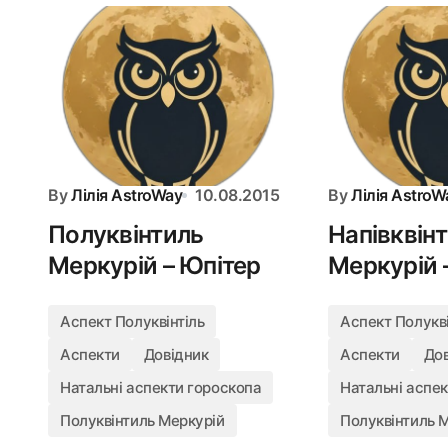
By
Лілія AstroWay
10.08.2015
By
Лілія AstroW
Полуквінтиль
Напівквін
Меркурій – Юпітер
Меркурій 
Аспект Полуквінтіль
Аспект Полукві
Аспекти
Довідник
Аспекти
До
Натальні аспекти гороскопа
Натальні аспе
Полуквінтиль Меркурій
Полуквінтиль 