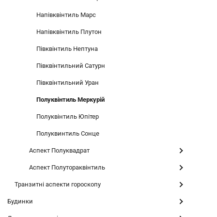
Напівквінтиль Марс
Напівквінтиль Плутон
Півквінтиль Нептуна
Півквінтильний Сатурн
Півквінтильний Уран
Полуквінтиль Меркурій
Полуквінтиль Юпітер
Полуквинтиль Сонце
Аспект Полуквадрат
Аспект Полутораквінтиль
Транзитні аспекти гороскопу
Будинки