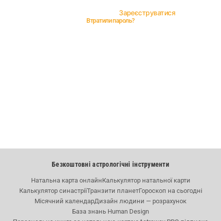
Зареєструватися
Немає облікового запису?
Втратили пароль?
Безкоштовні астрологічні інструменти
Натальна карта онлайн
Калькулятор натальної карти
Калькулятор синастрії
Транзити планет
Гороскоп на сьогодні
Місячний календар
Дизайн людини — розрахунок
База знань Human Design