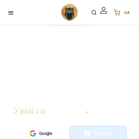
UA
Українська
UA
English
EN
Deutsch
DE
Polski
PL
Español
ES
Português
PT
हिन्दी
IN
Français
FR
한국어
KR
Увійти
Google
Facebook