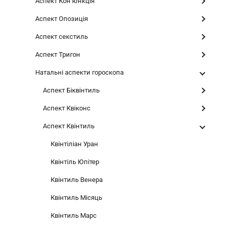
Аспект Конʼюнкція
Аспект Опозиція
Аспект секстиль
Аспект Тригон
Натальні аспекти гороскопа
Аспект Біквінтиль
Аспект Квіконс
Аспект Квінтиль
Квінтіліан Уран
Квінтіль Юпітер
Квінтиль Венера
Квінтиль Місяць
Квінтиль Марс