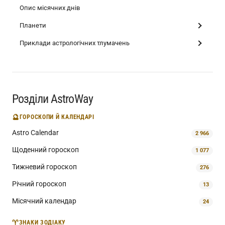
Опис місячних днів
Планети
Приклади астрологічних тлумачень
Розділи AstroWay
🔮
ГОРОСКОПИ Й КАЛЕНДАРІ
Astro Calendar
2 966
Щоденний гороскоп
1 077
Тижневий гороскоп
276
Річний гороскоп
13
Місячний календар
24
♈
ЗНАКИ ЗОДІАКУ