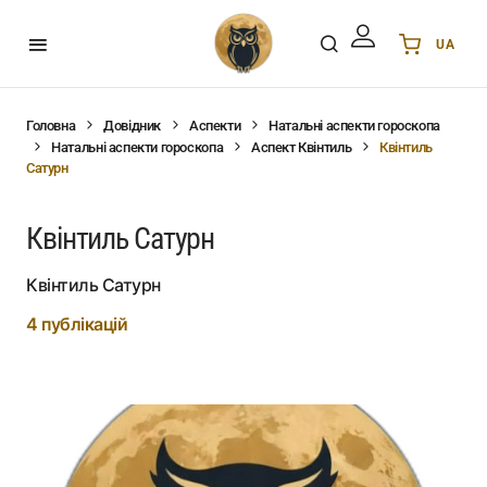
UA
Українська
UA
English
EN
Головна
Довідник
Аспекти
Натальні аспекти гороскопа
Натальні аспекти гороскопа
Аспект Квінтиль
Квінтиль
Deutsch
DE
Сатурн
Polski
PL
Español
ES
Квінтиль Сатурн
Português
PT
हिन्दी
Квінтиль Сатурн
IN
Français
FR
4 публікацій
한국어
KR