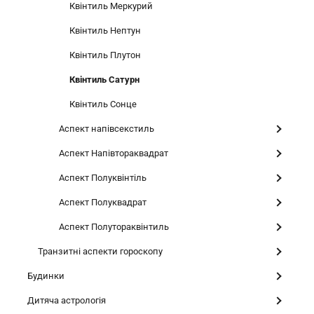
Квінтиль Меркурий
Квінтиль Нептун
Квінтиль Плутон
Квінтиль Сатурн
Квінтиль Сонце
Аспект напівсекстиль
Аспект Напівтораквадрат
Аспект Полуквінтіль
Аспект Полуквадрат
Аспект Полутораквінтиль
Транзитні аспекти гороскопу
Будинки
Дитяча астрологія