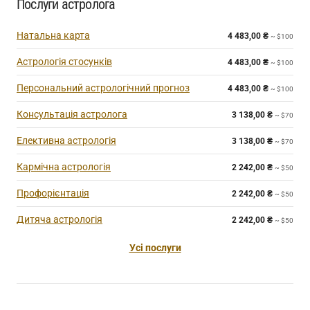
Послуги астролога
Натальна карта
4 483,00
₴
~ $100
Астрологія стосунків
4 483,00
₴
~ $100
Персональний астрологічний прогноз
4 483,00
₴
~ $100
Консультація астролога
3 138,00
₴
~ $70
Елективна астрологія
3 138,00
₴
~ $70
Кармічна астрологія
2 242,00
₴
~ $50
Профорієнтація
2 242,00
₴
~ $50
Дитяча астрологія
2 242,00
₴
~ $50
Усі послуги