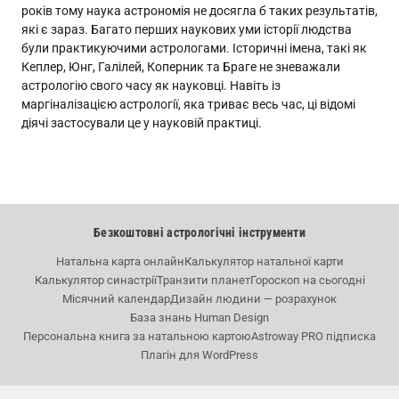
років тому наука астрономія не досягла б таких результатів,
які є зараз. Багато перших наукових уми історії людства
були практикуючими астрологами. Історичні імена, такі як
Кеплер, Юнг, Галілей, Коперник та Браге не зневажали
астрологію свого часу як науковці. Навіть із
маргіналізацією астрології, яка триває весь час, ці відомі
діячі застосували це у науковій практиці.
Безкоштовні астрологічні інструменти
Натальна карта онлайн
Калькулятор натальної карти
Калькулятор синастрії
Транзити планет
Гороскоп на сьогодні
Місячний календар
Дизайн людини — розрахунок
База знань Human Design
Персональна книга за натальною картою
Astroway PRO підписка
Плагін для WordPress