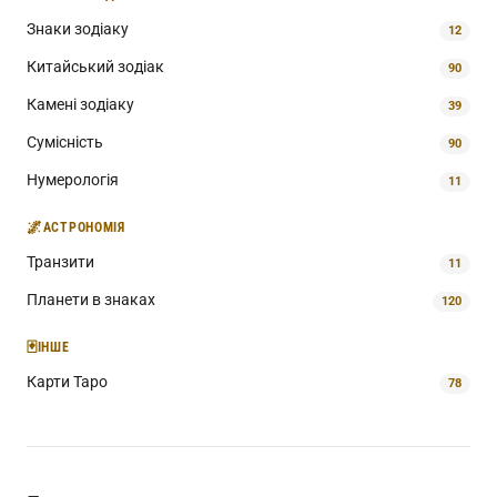
Знаки зодіаку
12
Китайський зодіак
90
Камені зодіаку
39
Сумісність
90
Нумерологія
11
🌌
АСТРОНОМІЯ
Транзити
11
Планети в знаках
120
🃏
ІНШЕ
Карти Таро
78