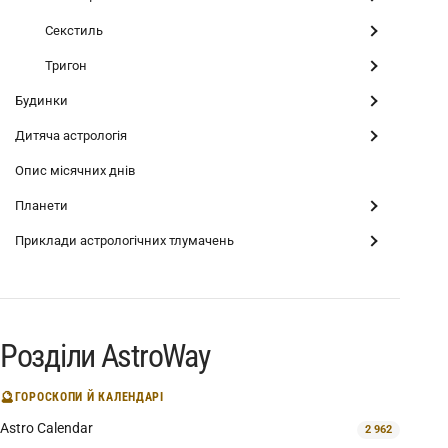
Секстиль
Тригон
Будинки
Дитяча астрологія
Опис місячних днів
Планети
Приклади астрологічних тлумачень
Розділи AstroWay
🔮
ГОРОСКОПИ Й КАЛЕНДАРІ
Astro Calendar
2 962