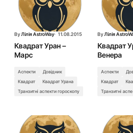
By
Лілія AstroWay
11.08.2015
By
Лілія AstroW
Квадрат Уран –
Квадрат У
Марс
Венера
Аспекти
Довідник
Аспекти
До
Квадрат
Квадрат Урана
Квадрат
Ква
Транзитні аспекти гороскопу
Транзитні аспе