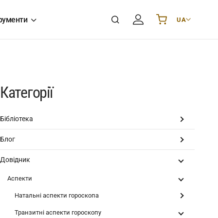
рументи
UA
Українська
UA
English
EN
Deutsch
DE
Polski
PL
Категорії
Español
ES
Português
PT
Бібліотека
हिन्दी
IN
Блог
Français
FR
한국어
KR
Довідник
Аспекти
Натальні аспекти гороскопа
Транзитні аспекти гороскопу