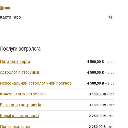
🃏
ІНШЕ
Карти Таро
78
Послуги астролога
Натальна карта
4 500,00
₴
~ $100
Астрологія стосунків
4 500,00
₴
~ $100
Персональний астрологічний прогноз
4 500,00
₴
~ $100
Консультація астролога
3 150,00
₴
~ $70
Елективна астрологія
3 150,00
₴
~ $70
Кармічна астрологія
2 250,00
₴
~ $50
Профорієнтація
2 250,00
₴
~ $50