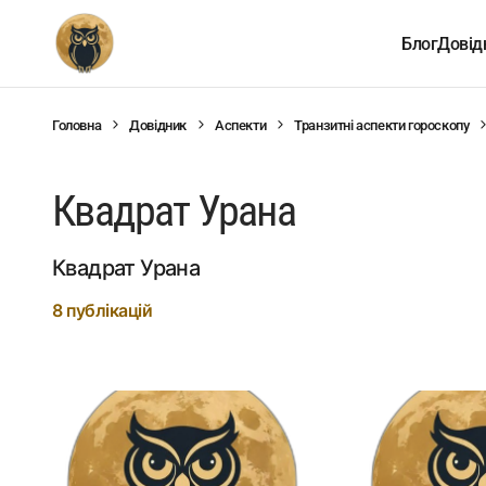
Блог
Довід
Головна
Довідник
Аспекти
Транзитні аспекти гороскопу
Квадрат Урана
Квадрат Урана
8 публікацій