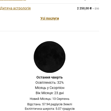
Дитяча астрологія
2 250,00
₴
~ $50
Усі послуги
Остання чверть
Освітленість: 32%
Місяць у Скорпіон
Вік Місяця: 23 дні
Новий Місяць: 13 Серпень
Відстань: 57.94 радіусів Землі
Екліптична широта: 5.07 градусів