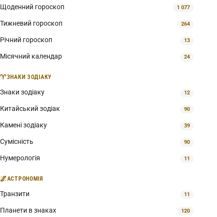
Щоденний гороскоп
1 077
Тижневий гороскоп
264
Річний гороскоп
13
Місячний календар
24
♈
ЗНАКИ ЗОДІАКУ
Знаки зодіаку
12
Китайський зодіак
90
Камені зодіаку
39
Сумісність
90
Нумерологія
11
🌌
АСТРОНОМІЯ
Транзити
11
Планети в знаках
120