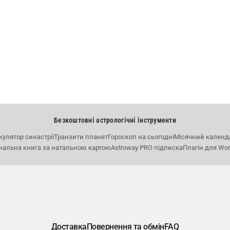
Безкоштовні астрологічні інструменти
кулятор синастрії
Транзити планет
Гороскоп на сьогодні
Місячний календ
нальна книга за натальною картою
Astroway PRO підписка
Плагін для Wo
Доставка
Повернення та обмін
FAQ