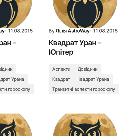
ay
11.08.2015
By
Лілія AstroWay
11.08.2015
ран –
Квадрат Уран –
Юпітер
відник
Аспекти
Довідник
драт Урана
Квадрат
Квадрат Урана
кти гороскопу
Транзитні аспекти гороскопу