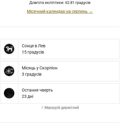
Довгота екліптики: 62.81 градусів
Місячний календар на серпень →
Сонце в Лев
15 градусів
Місяць у Скорпіон
3 градусів
Остання чверть
23 дні
☿ Меркурій директний