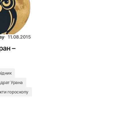
ay
11.08.2015
ран –
відник
драт Урана
кти гороскопу