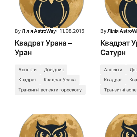
By
Лілія AstroWay
11.08.2015
By
Лілія AstroW
Квадрат Урана –
Квадрат У
Уран
Сатурн
Аспекти
Довідник
Аспекти
До
Квадрат
Квадрат Урана
Квадрат
Ква
Транзитні аспекти гороскопу
Транзитні аспе