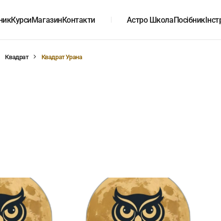
ник
Курси
Магазин
Контакти
Астро Школа
Посібник
Інст
Квадрат
Квадрат Урана