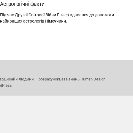
Астрологічні факти
Під час Другої Світової Війни Гітлер вдавався до допомоги
найкращих астрологів Німеччини.
ар
Дизайн людини — розрахунок
База знань Human Design
rdPress