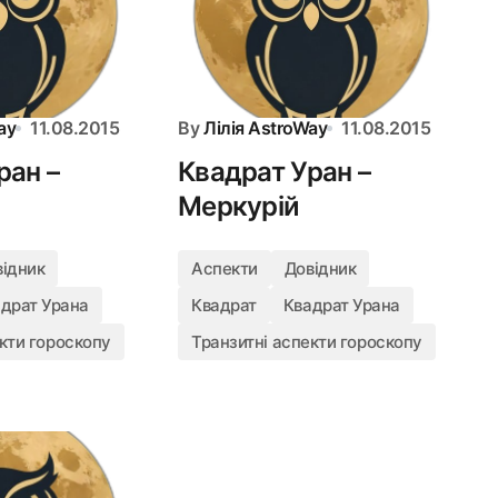
ay
11.08.2015
By
Лілія AstroWay
11.08.2015
ран –
Квадрат Уран –
Меркурій
відник
Аспекти
Довідник
драт Урана
Квадрат
Квадрат Урана
кти гороскопу
Транзитні аспекти гороскопу