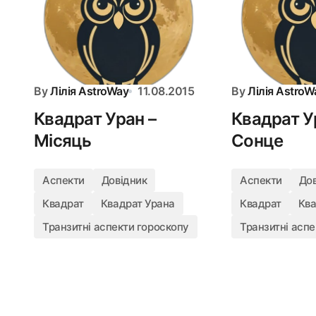
By
Лілія AstroWay
11.08.2015
By
Лілія AstroW
Квадрат Уран –
Квадрат У
Місяць
Сонце
Аспекти
Довідник
Аспекти
До
Квадрат
Квадрат Урана
Квадрат
Ква
Транзитні аспекти гороскопу
Транзитні аспе