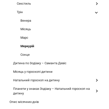
Секстиль
Трін
Венера
Місяць
Марс
Меркурій
Сонце
Дитина по Зодіаку – Саманта Девіс
Місяць у гороскопі дитини
Натальний гороскоп на дитину
Планети у знаках Зодіаку – Натальний гороскоп на
дитину
Опис місячних днів