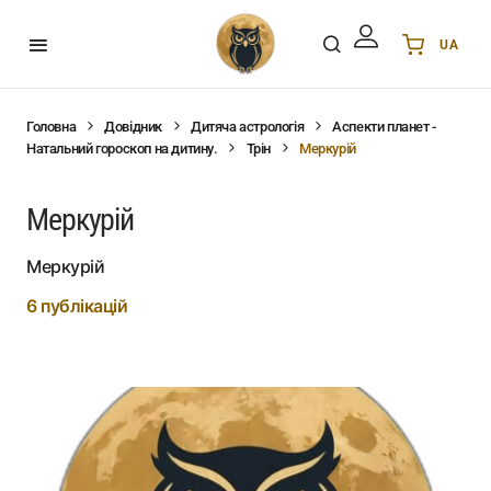
UA
Українська
UA
English
EN
Головна
Довідник
Дитяча астрологія
Аспекти планет -
Натальний гороскоп на дитину.
Трін
Меркурій
Deutsch
DE
Polski
PL
Меркурій
Español
ES
Português
PT
Меркурій
हिन्दी
IN
6 публікацій
Français
FR
한국어
KR