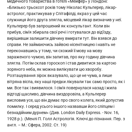
медичного товариства в готелі «Мейфер» у Лондоні:
«Близько трьохсот років тому Ніколас Кульперер, лікар-
астролог, практикував у Спітафілді, якраз у цей час
служниця його друга злягла, місцевий лікар визначив у неї.
Кульперер був запрошений як консультант. Коли він
прибув, сім'я збирала свої речі і готувалася до від'їзду,
вирішивши залишити дівчину вмирати тут. Він взявся до
справи. Не займаючись зайвою нісенітницею і навіть не
переконавшись у тому, чи схожий її мову на мову
зараженого чумою, він запитав, про яку годину дівчина
злягла. Потім склав гороскоп і став дивитися за картою
зоряного неба, як можна вилікувати цю хворобу.
Розташування зірок вказувало, що це не чума, а лише
вітряна віспа, яку наші предки лікували так само просто, як і
ми. Все так і виявилося. І сім'я повернулася назад і жила
відтоді щасливо, дівчина виздоровіла, а Кульперер
висловив усе, що він думає про свого колега, який допустив
помилку. І серед усього іншого назвавши його сліпцем і
безнадійним дурнем» (Див. London Daily Express. - Nov. 16,
1928 р.). (Менлі П. Голл Астрологія. Ключі до пізнання. Пер. з
англ. – М.: Сфера, 2002. Ст. 19)