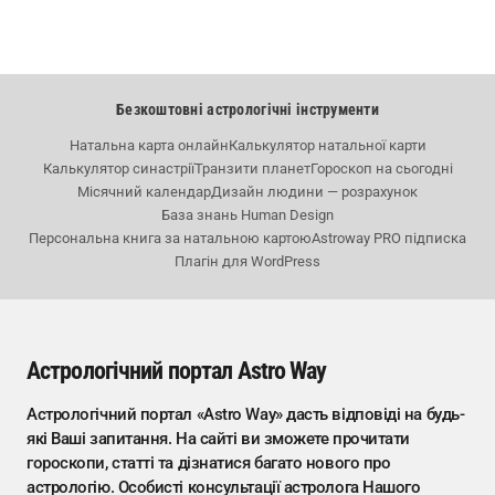
Безкоштовні астрологічні інструменти
Натальна карта онлайн
Калькулятор натальної карти
Калькулятор синастрії
Транзити планет
Гороскоп на сьогодні
Місячний календар
Дизайн людини — розрахунок
База знань Human Design
Персональна книга за натальною картою
Astroway PRO підписка
Плагін для WordPress
Астрологічний портал Astro Way
Астрологічний портал «Astro Way» дасть відповіді на будь-
які Ваші запитання. На сайті ви зможете прочитати
гороскопи, статті та дізнатися багато нового про
астрологію. Особисті консультації астролога Нашого