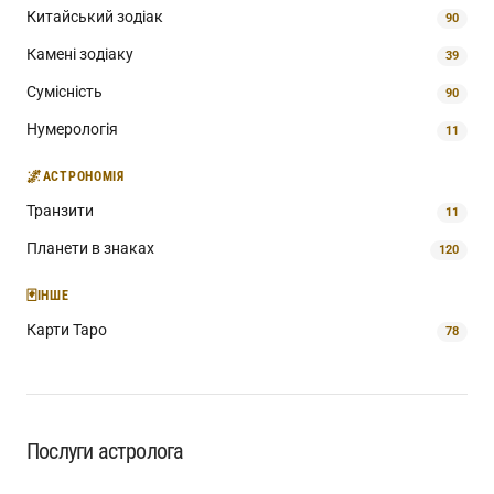
Китайський зодіак
90
Камені зодіаку
39
Сумісність
90
Нумерологія
11
🌌
АСТРОНОМІЯ
Транзити
11
Планети в знаках
120
🃏
ІНШЕ
Карти Таро
78
Послуги астролога