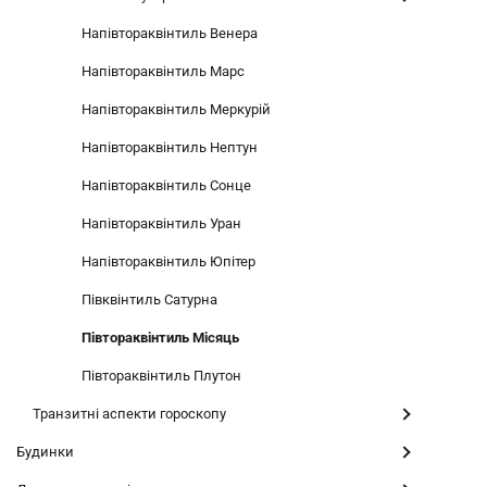
Напівтораквінтиль Венера
Напівтораквінтиль Марс
Напівтораквінтиль Меркурій
Напівтораквінтиль Нептун
Напівтораквінтиль Сонце
Напівтораквінтиль Уран
Напівтораквінтиль Юпітер
Півквінтиль Сатурна
Півтораквінтиль Місяць
Півтораквінтиль Плутон
Транзитні аспекти гороскопу
Будинки