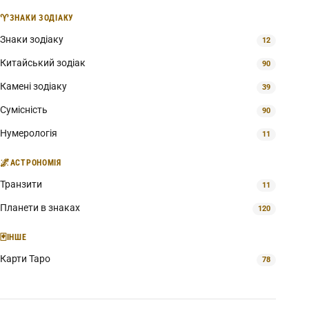
♈
ЗНАКИ ЗОДІАКУ
Знаки зодіаку
12
Китайський зодіак
90
Камені зодіаку
39
Сумісність
90
Нумерологія
11
🌌
АСТРОНОМІЯ
Транзити
11
Планети в знаках
120
🃏
ІНШЕ
Карти Таро
78