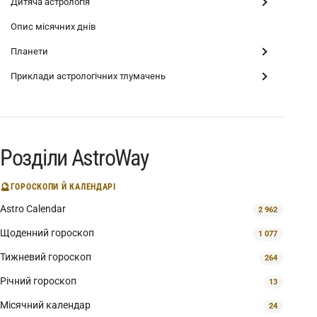
Дитяча астрологія
Опис місячних днів
Планети
Приклади астрологічних тлумачень
Розділи AstroWay
🔮
ГОРОСКОПИ Й КАЛЕНДАРІ
Astro Calendar
2 962
Щоденний гороскоп
1 077
Тижневий гороскоп
264
Річний гороскоп
13
Місячний календар
24