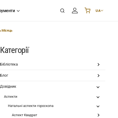
рументи
UA
Українська
UA
English
EN
ь Місяць
Deutsch
DE
Polski
PL
Категорії
Español
ES
Português
PT
Бібліотека
हिन्दी
IN
Блог
Français
FR
한국어
KR
Довідник
Аспекти
Натальні аспекти гороскопа
Аспект Квадрат