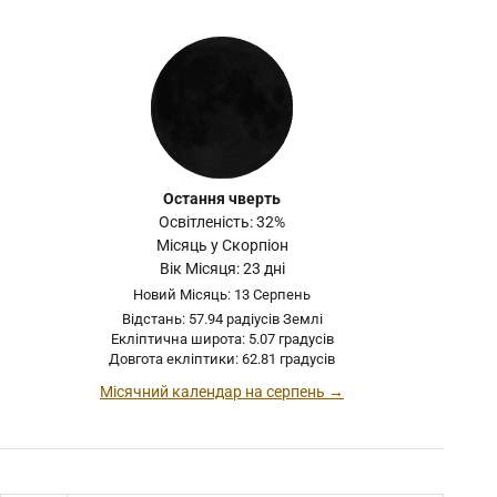
Остання чверть
Освітленість: 32%
Місяць у Скорпіон
Вік Місяця: 23 дні
Новий Місяць: 13 Серпень
Відстань: 57.94 радіусів Землі
Екліптична широта: 5.07 градусів
Довгота екліптики: 62.81 градусів
Місячний календар на серпень →