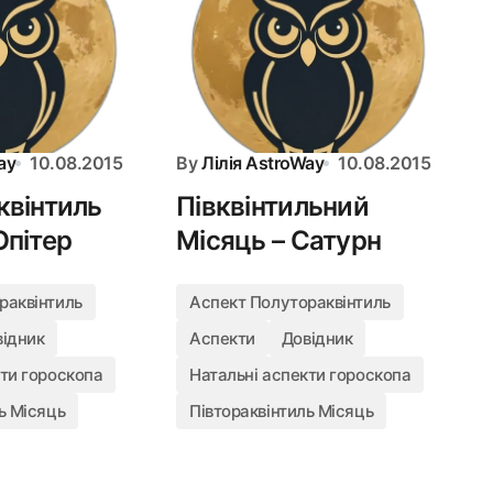
ay
10.08.2015
By
Лілія AstroWay
10.08.2015
квінтиль
Півквінтильний
Юпітер
Місяць – Сатурн
раквінтиль
Аспект Полутораквінтиль
відник
Аспекти
Довідник
кти гороскопа
Натальні аспекти гороскопа
ь Місяць
Півтораквінтиль Місяць