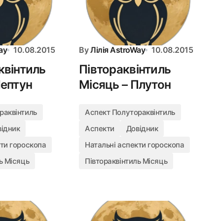
ay
10.08.2015
By
Лілія AstroWay
10.08.2015
квінтиль
Півтораквінтиль
Нептун
Місяць – Плутон
раквінтиль
Аспект Полутораквінтиль
відник
Аспекти
Довідник
кти гороскопа
Натальні аспекти гороскопа
ь Місяць
Півтораквінтиль Місяць