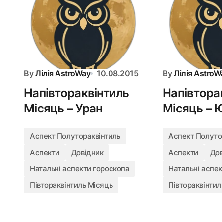
By
Лілія AstroWay
10.08.2015
By
Лілія AstroW
Напівтораквінтиль
Напівтора
Місяць – Уран
Місяць – 
Аспект Полутораквінтиль
Аспект Полуто
Аспекти
Довідник
Аспекти
До
Натальні аспекти гороскопа
Натальні аспе
Півтораквінтиль Місяць
Півтораквінтил