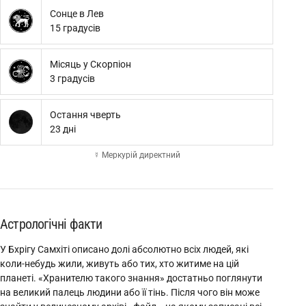
Сонце в Лев
15 градусів
Місяць у Скорпіон
3 градусів
Остання чверть
23 дні
☿ Меркурій директний
Астрологічні факти
У Бхрігу Самхіті описано долі абсолютно всіх людей, які
коли-небудь жили, живуть або тих, хто житиме на цій
планеті. «Хранителю такого знання» достатньо поглянути
на великий палець людини або її тінь. Після чого він може