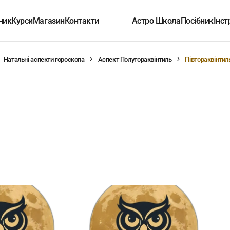
ник
Курси
Магазин
Контакти
Астро Школа
Посібник
Інст
Натальні аспекти гороскопа
Аспект Полутораквінтиль
Півтораквінтил