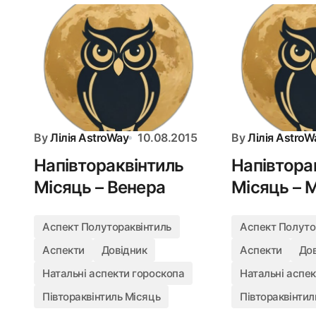
By
Лілія AstroWay
10.08.2015
By
Лілія AstroW
Напівтораквінтиль
Напівтора
Місяць – Венера
Місяць – 
Аспект Полутораквінтиль
Аспект Полуто
Аспекти
Довідник
Аспекти
До
Натальні аспекти гороскопа
Натальні аспе
Півтораквінтиль Місяць
Півтораквінтил