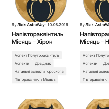
By
Лілія AstroWay
10.08.2015
By
Лілія AstroW
Напівтораквінтиль
Напівтора
Місяць – Хірон
Місяць – 
Аспект Полутораквінтиль
Аспект Полуто
Аспекти
Довідник
Аспекти
До
Натальні аспекти гороскопа
Натальні аспе
Півтораквінтиль Місяць
Півтораквінтил