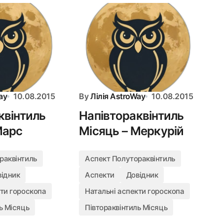
ay
10.08.2015
By
Лілія AstroWay
10.08.2015
квінтиль
Напівтораквінтиль
Марс
Місяць – Меркурій
раквінтиль
Аспект Полутораквінтиль
відник
Аспекти
Довідник
кти гороскопа
Натальні аспекти гороскопа
ь Місяць
Півтораквінтиль Місяць