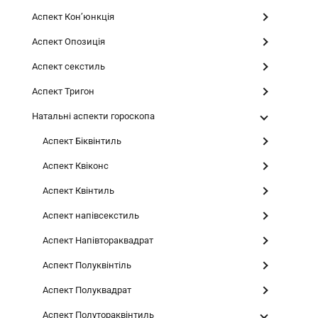
Аспект Конʼюнкція
Аспект Опозиція
Аспект секстиль
Аспект Тригон
Натальні аспекти гороскопа
Аспект Біквінтиль
Аспект Квіконс
Аспект Квінтиль
Аспект напівсекстиль
Аспект Напівтораквадрат
Аспект Полуквінтіль
Аспект Полуквадрат
Аспект Полутораквінтиль