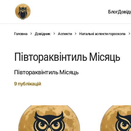
Блог
Довід
Головна
Довідник
Аспекти
Натальні аспекти гороскопа
Півтораквінтиль Місяць
Півтораквінтиль Місяць
9 публікацій